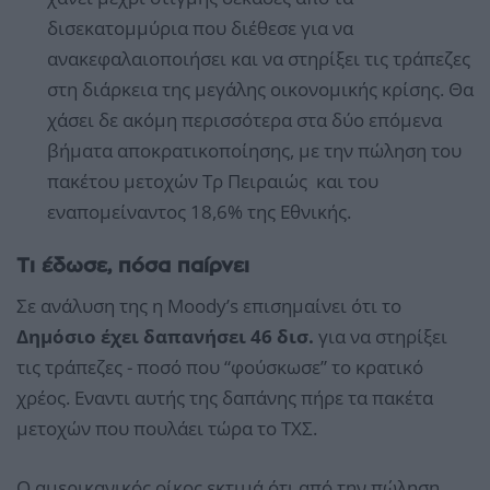
δισεκατομμύρια που διέθεσε για να
ανακεφαλαιοποιήσει και να στηρίξει τις τράπεζες
στη διάρκεια της μεγάλης οικονομικής κρίσης. Θα
χάσει δε ακόμη περισσότερα στα δύο επόμενα
βήματα αποκρατικοποίησης, με την πώληση του
πακέτου μετοχών Τρ Πειραιώς και του
εναπομείναντος 18,6% της Εθνικής.
Τι έδωσε, πόσα παίρνει
Σε ανάλυση της η Moody’s επισημαίνει ότι το
Δημόσιο έχει δαπανήσει 46 δισ.
για να στηρίξει
τις τράπεζες - ποσό που “φούσκωσε” το κρατικό
χρέος. Εναντι αυτής της δαπάνης πήρε τα πακέτα
μετοχών που πουλάει τώρα το ΤΧΣ.
Ο αμερικανικός οίκος εκτιμά ότι από την πώληση