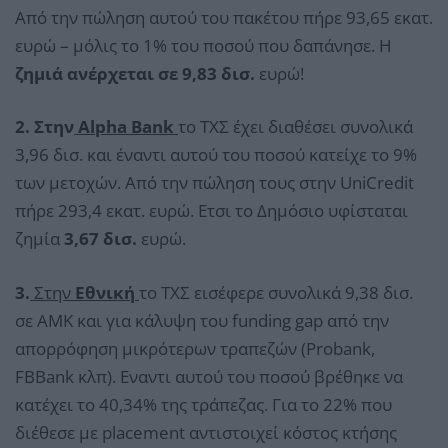
Από την πώληση αυτού του πακέτου πήρε 93,65 εκατ.
ευρώ – μόλις το 1% του ποσού που δαπάνησε. Η
ζημιά ανέρχεται σε 9,83 δισ.
ευρώ!
2. Στην
Alpha Βank
το ΤΧΣ έχει διαθέσει συνολικά
3,96 δισ. και έναντι αυτού του ποσού κατείχε το 9%
των μετοχών. Από την πώληση τους στην UniCredit
πήρε 293,4 εκατ. ευρώ. Ετσι το Δημόσιο υφίσταται
ζημία
3,67 δισ.
ευρώ.
3.
Στην
Εθνική
το ΤΧΣ εισέφερε συνολικά 9,38 δισ.
σε ΑΜΚ και για κάλυψη του funding gap από την
απορρόφηση μικρότερων τραπεζών (Probank,
FBBank κλπ). Εναντι αυτού του ποσού βρέθηκε να
κατέχει το 40,34% της τράπεζας. Για το 22% που
διέθεσε με placement αντιστοιχεί κόστος κτήσης