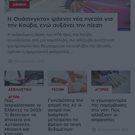
ΔΙΕΘΝΉ
Η Ουάσινγκτον ψάχνει νέα ηγεσία για
την Κούβα, ενώ αυξάνει την πίεση
Η αυξανόμενη πίεση των ΗΠΑ προς την Κούβα
συνοδεύεται από μια παράλληλη, πιο αθόρυβη αναζήτηση
για πρόσωπο που θα μπορούσε να αναλάβει την εξουσία,
εφόσον η αμερικανική εκστρατεία ...
08 Αυγούστου 2026
ΑΣΦΑΛΙΣΤΙΚΉ
TECHIN
ΑΓΟΡΈΣ
ΑΓΟΡΆ
Πώς
Γονεϊκότητα την
Η γεωοικονομία
ασφαλίστηκαν οι
εποχή της AI: Η
της παρέμβασης
Έλληνες το 2025-
αγορά του
στο γεν: Πώς
Τι δείχνουν τα
babytech
αλλάζουν οι
στοιχεία για
μετατρέπει τα
ισορροπίες
Αυτοκίνητο,
βρέφη σε πηγή
Μηχανή και
δεδομένων
07 Αυγούστου 2026
Κατοικία