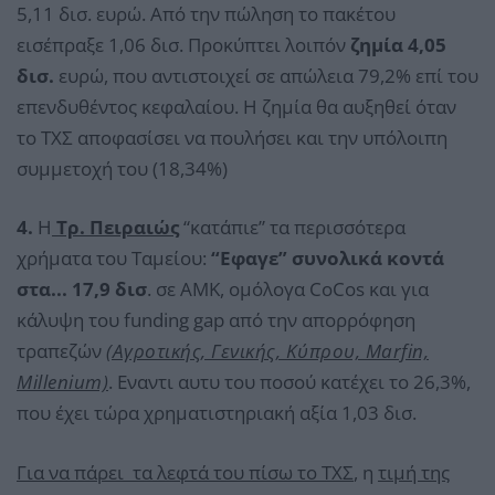
5,11 δισ. ευρώ. Από την πώληση το πακέτου
εισέπραξε 1,06 δισ. Προκύπτει λοιπόν
ζημία 4,05
δισ.
ευρώ, που αντιστοιχεί σε απώλεια 79,2% επί του
επενδυθέντος κεφαλαίου. Η ζημία θα αυξηθεί όταν
το ΤΧΣ αποφασίσει να πουλήσει και την υπόλοιπη
συμμετοχή του (18,34%)
4.
Η
Τρ. Πειραιώς
“κατάπιε” τα περισσότερα
χρήματα του Ταμείου:
“Εφαγε” συνολικά κοντά
στα... 17,9 δισ
. σε ΑΜΚ, ομόλογα CoCos και για
κάλυψη του funding gap από την απορρόφηση
τραπεζών
(Αγροτικής, Γενικής, Κύπρου, Marfin,
Millenium)
. Εναντι αυτυ του ποσού κατέχει το 26,3%,
που έχει τώρα χρηματιστηριακή αξία 1,03 δισ.
Για να πάρει τα λεφτά του πίσω το ΤΧΣ
, η
τιμή της