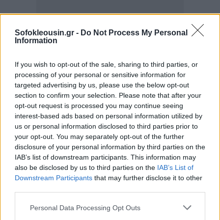
Sofokleousin.gr -
Do Not Process My Personal
Information
Μπορεί πράγματι να είναι επιτυχία ότι υπό τις
If you wish to opt-out of the sale, sharing to third parties, or
παρούσες συνθήκες
βρέθηκε ένας διεθνής
processing of your personal or sensitive information for
χρηματοπιστωτικός οίκος
(η ιταλική UniCredit)
να
targeted advertising by us, please use the below opt-out
διαθέσει 293 εκατ. ευρώ για να πάρει το 9% της
section to confirm your selection. Please note that after your
opt-out request is processed you may continue seeing
Alpha,
ή το γεγονός ότι η συνολική ζήτηση μετοχών
interest-based ads based on personal information utilized by
Εθνικής ήταν 8πλάσια από την προσφορά.
us or personal information disclosed to third parties prior to
your opt-out. You may separately opt-out of the further
Και οι δύο περιπτώσεις συναρτώνται προφανώς με
disclosure of your personal information by third parties on the
IAB’s list of downstream participants. This information may
το τίμημα: Το ΤΧΣ
πούλησε “φτηνά”
υπό την πίεση
also be disclosed by us to third parties on the
IAB’s List of
και με παρότρυνση της κυβέρνησης, που
ήθελε να
Downstream Participants
that may further disclose it to other
προχωρήσουν οπωσδήποτε οι
third parties.
αποκρατικοποιήσεις
τραπεζών προκειμένου να
Personal Data Processing Opt Outs
δοθεί μήνυμα στις αγορές και να βελτιωθεί