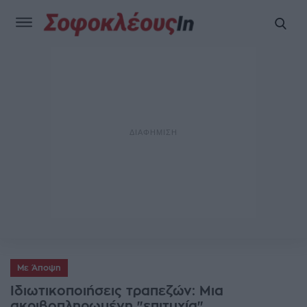
Με Άποψη
Ιδιωτικοποιήσεις τραπεζών: Μια
ακριβοπληρωμένη "επιτυχία"