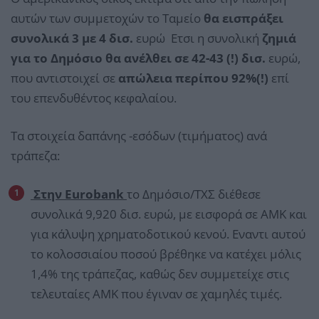
αυτών των συμμετοχών το Ταμείο
θα εισπράξει
συνολικά 3 με 4 δισ.
ευρώ Ετσι η συνολική
ζημιά
για το Δημόσιο θα ανέλθει σε 42-43 (!) δισ.
ευρώ,
που αντιστοιχεί σε
απώλεια περίπου 92%(!)
επί
του επενδυθέντος κεφαλαίου.
Τα στοιχεία δαπάνης -εσόδων (τιμήματος) ανά
τράπεζα:
Στην Eurobank
το Δημόσιο/ΤΧΣ διέθεσε
συνολικά 9,920 δισ. ευρώ, με εισφορά σε ΑΜΚ και
για κάλυψη χρηματοδοτικού κενού. Εναντι αυτού
το κολοσσιαίου ποσού βρέθηκε να κατέχει μόλις
1,4% της τράπεζας, καθώς δεν συμμετείχε στις
τελευταίες ΑΜΚ που έγιναν σε χαμηλές τιμές.