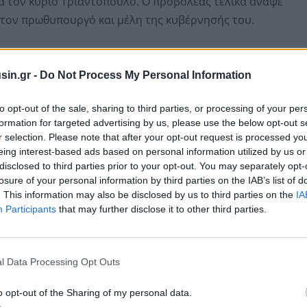
α τον κύριο Τριαντόπουλο. Ο προβολέας τελικά άναψε
α στον πρωθυπουργό και μέλη της κυβέρνησής του.
 του για να χυθεί άπλετο φως για αλήθεια και
ρόεδρος του ΠΑΣΟΚ-Κινήματος Αλλαγής. Κάλεσε την
sin.gr -
Do Not Process My Personal Information
 τη πρόταση του ΠΑΣΟΚ και να μην ακολουθήσει την
to opt-out of the sale, sharing to third parties, or processing of your per
ώστα Καραμανλή. «Να πάρετε καθαρές αποφάσεις»,
formation for targeted advertising by us, please use the below opt-out s
r selection. Please note that after your opt-out request is processed y
eing interest-based ads based on personal information utilized by us or
disclosed to third parties prior to your opt-out. You may separately opt-
losure of your personal information by third parties on the IAB’s list of
. This information may also be disclosed by us to third parties on the
IA
Participants
that may further disclose it to other third parties.
l Data Processing Opt Outs
o opt-out of the Sharing of my personal data.