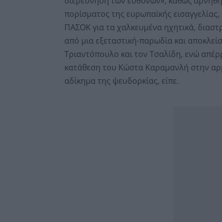
διερεύνηση των ευθυνών», καθώς αρνήθη
πορίσματος της ευρωπαϊκής εισαγγελίας,
ΠΑΣΟΚ για τα χαλκευμένα ηχητικά, διαστ
από μια εξεταστική-παρωδία και αποκλεί
Τριαντόπουλο και τον Τσαλίδη, ενώ απέρρ
κατάθεση του Κώστα Καραμανλή στην αρμό
αδίκημα της ψευδορκίας, είπε.