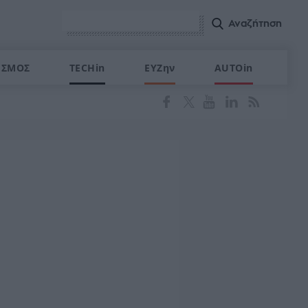
ΙΣΜΟΣ
TECHin
ΕΥΖην
AUTOin