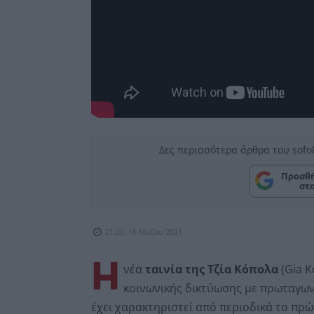
Δες περισσότερα άρθρα του sofo
Προσθή
στ
21:20, 16 Μαΐου 2021
Η
νέα
ταινία της Τζία Κόπολα
(Gia K
κοινωνικής δικτύωσης με πρωταγωνι
έχει χαρακτηριστεί από περιοδικά το πρώ