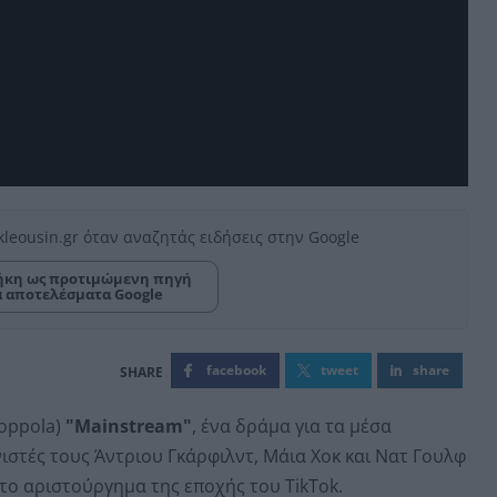
kleousin.gr όταν αναζητάς ειδήσεις στην Google
κη ως προτιμώμενη πηγή
α αποτελέσματα Google
facebook
tweet
share
oppola)
"Mainstream"
, ένα δράμα για τα μέσα
στές τους Άντριου Γκάρφιλντ, Μάια Χοκ και Νατ Γουλφ
το αριστούργημα της εποχής του TikTok.