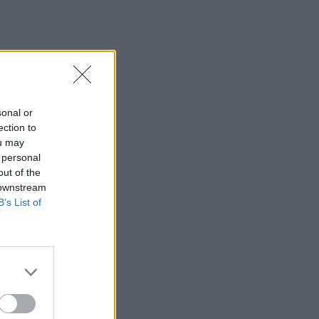
sonal or
ection to
ou may
 personal
out of the
 downstream
B’s List of