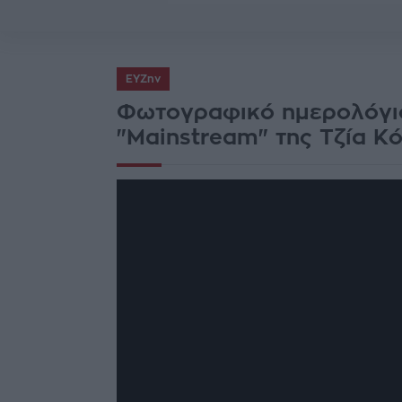
ΕΥΖην
Φωτογραφικό ημερολόγιο 
"Mainstream" της Τζία Κ