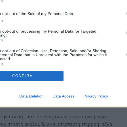
In
o opt-out of the Sale of my Personal Data.
In
to opt-out of processing my Personal Data for Targeted
ing.
In
o opt-out of Collection, Use, Retention, Sale, and/or Sharing
ersonal Data that Is Unrelated with the Purposes for which it
lected.
In
CONFIRM
θώς
η σκοτεινή πλευρά της φήμης
απειλεί να
Data Deletion
Data Access
Privacy Policy
 την πτώση του Link, ενός σούπερ σταρ των μέσων
ναν στρατό ακόλουθων και απίστευτη επιρροή, αλλά