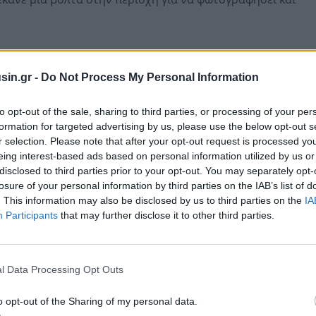
sin.gr -
Do Not Process My Personal Information
to opt-out of the sale, sharing to third parties, or processing of your per
formation for targeted advertising by us, please use the below opt-out s
r selection. Please note that after your opt-out request is processed y
eing interest-based ads based on personal information utilized by us or
disclosed to third parties prior to your opt-out. You may separately opt-
losure of your personal information by third parties on the IAB’s list of
. This information may also be disclosed by us to third parties on the
IA
Participants
that may further disclose it to other third parties.
ι πρωταγωνιστές και συντελεστές της ταινίας.
l Data Processing Opt Outs
αίκα (Χοκ) που πιστεύει ότι βρήκε την πορεία προς την
 ξεκινά να κάνει βίντεο στο YouTube με έναν
o opt-out of the Sharing of my personal data.