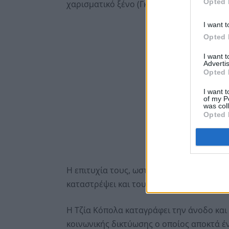
Opted 
χαρισματικό ξένο (Γκάρφιλντ).
I want t
Opted 
I want 
Advertis
Opted 
I want t
of my P
was col
Opted 
Η επιτυχία τους, ωστόσο, έχει τίμημα κα
καταστρέψει και τους δύο.
Η Τζία Κόπολα καταγράφει την άνοδο και
κοινωνικής δικτύωσης ο οποίος αποκτά έ