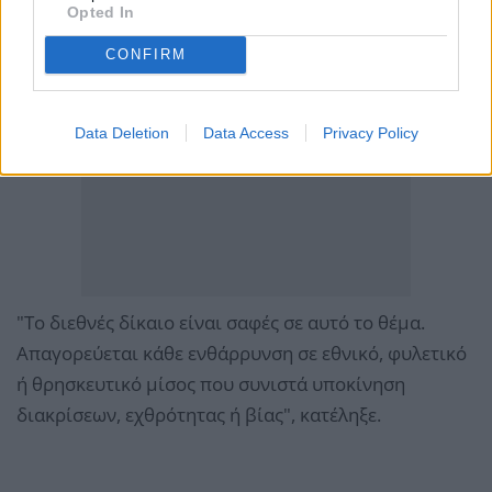
Opted In
CONFIRM
Data Deletion
Data Access
Privacy Policy
"Το διεθνές δίκαιο είναι σαφές σε αυτό το θέμα.
Απαγορεύεται κάθε ενθάρρυνση σε εθνικό, φυλετικό
ή θρησκευτικό μίσος που συνιστά υποκίνηση
διακρίσεων, εχθρότητας ή βίας", κατέληξε.