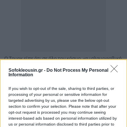
Ο Τουρκ είπε ότι σε όλο τον κόσμο, «η ισλαμοφοβική
και αντισημιτική παρενόχληση, οι επιθέσεις και η
Sofokleousin.gr -
Do Not Process My Personal
ρητορική μίσους έχουν αυξηθεί, μεταξύ άλλων στο
Information
πλαίσιο διαμαρτυριών που σχετίζονται με
If you wish to opt-out of the sale, sharing to third parties, or
συγκρούσεις».
processing of your personal or sensitive information for
targeted advertising by us, please use the below opt-out
Ο Ύπατος Αρμοστής κατήγγειλε επίσης την
section to confirm your selection. Please note that after your
«εμπρηστική, τοξική και ρητορική μίσους» που
opt-out request is processed you may continue seeing
interest-based ads based on personal information utilized by
χρησιμοποιούν οι πολιτικοί ηγέτες. «Ο χείμαρρος
us or personal information disclosed to third parties prior to