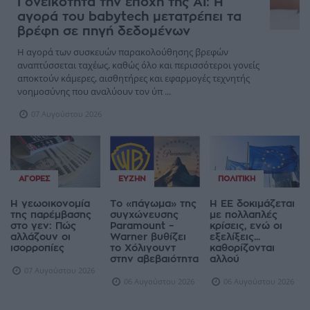
Γονεϊκότητα την εποχή της AI: Η
αγορά του babytech μετατρέπει τα
βρέφη σε πηγή δεδομένων
Η αγορά των συσκευών παρακολούθησης βρεφών
αναπτύσσεται ταχέως, καθώς όλο και περισσότεροι γονείς
αποκτούν κάμερες, αισθητήρες και εφαρμογές τεχνητής
νοημοσύνης που αναλύουν τον ύπ ...
07 Αυγούστου 2026
ΑΓΟΡΈΣ
ΕΥΖΗΝ
ΠΟΛΙΤΙΚΉ
Η γεωοικονομία
Το «πάγωμα» της
Η ΕΕ δοκιμάζεται
της παρέμβασης
συγχώνευσης
με πολλαπλές
στο γεν: Πώς
Paramount –
κρίσεις, ενώ οι
αλλάζουν οι
Warner βυθίζει
εξελίξεις...
ισορροπίες
το Χόλιγουντ
καθορίζονται
στην αβεβαιότητα
αλλού
07 Αυγούστου 2026
06 Αυγούστου 2026
06 Αυγούστου 2026