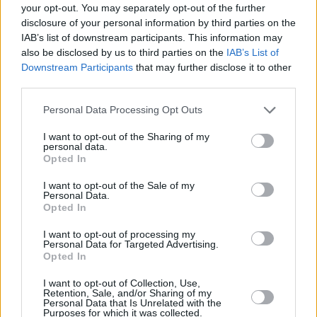
της ρητορικής μίσους που χρησιμοποιείται,
your opt-out. You may separately opt-out of the further
συμπεριλαμβανομένων των μέσων κοινωνικής
disclosure of your personal information by third parties on the
IAB’s list of downstream participants. This information may
δικτύωσης, είναι απεχθής», σχολίασε.
also be disclosed by us to third parties on the
IAB’s List of
Downstream Participants
that may further disclose it to other
third parties.
Personal Data Processing Opt Outs
I want to opt-out of the Sharing of my
personal data.
Opted In
I want to opt-out of the Sale of my
Personal Data.
Opted In
I want to opt-out of processing my
Personal Data for Targeted Advertising.
Opted In
I want to opt-out of Collection, Use,
Retention, Sale, and/or Sharing of my
Personal Data that Is Unrelated with the
Purposes for which it was collected.