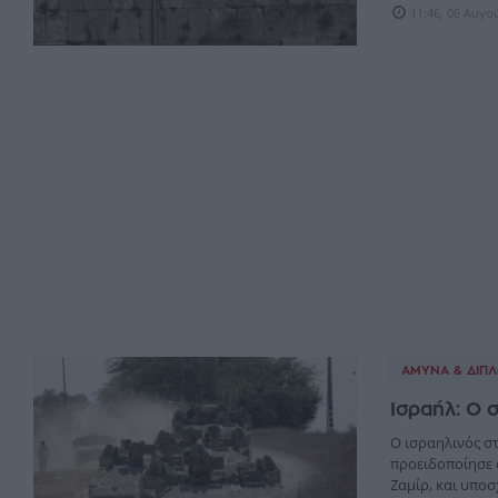
11:46, 06 Αυγο
ΆΜΥΝΑ & ΔΙΠΛ
Ισραήλ: Ο 
Ο ισραηλινός στ
προειδοποίησε σ
Ζαμίρ, και υποσχ