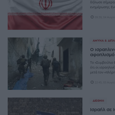
δήλωσε σήμερα 
ενημέρωσης. Ενώ
09:39, 04 Αυγο
ΆΜΥΝΑ & ΔΙΠΛ
Ο ισραηλιν
αφοπλισμό
Το «Συμβούλιο 
ότι οι ισραηλι
μετά τον «πλήρη
22:45, 03 Αυγο
ΔΙΕΘΝΉ
Ισραήλ σε 