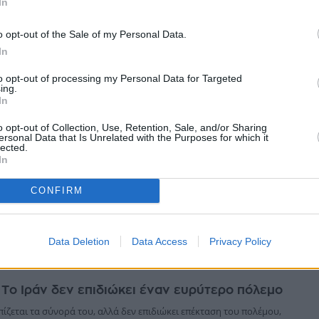
In
γάνωση Χαμάς, κατηγόρησε το Ισραήλ ότι καθυστερεί την εφαρμογή του
για...
o opt-out of the Sale of my Personal Data.
ύστου 2026
In
to opt-out of processing my Personal Data for Targeted
ing.
In
αι Ισραήλ πραγματοποιούν έβδομο γύρο
o opt-out of Collection, Use, Retention, Sale, and/or Sharing
ersonal Data that Is Unrelated with the Purposes for which it
ν στη Ρώμη
lected.
νά σήμερα νέο γύρο συνομιλιών με το Ισραήλ στη Ρώμη, δηλώνοντας ότι
In
τη σταδιακή αποχώρηση των ισραηλινών δυνάμεων από το νότιο τμήμα
...
CONFIRM
ύστου 2026
Data Deletion
Data Access
Privacy Policy
 Το Ιράν δεν επιδιώκει έναν ευρύτερο πόλεμο
ίζεται τα σύνορά του, αλλά δεν επιδιώκει επέκταση του πολέμου,