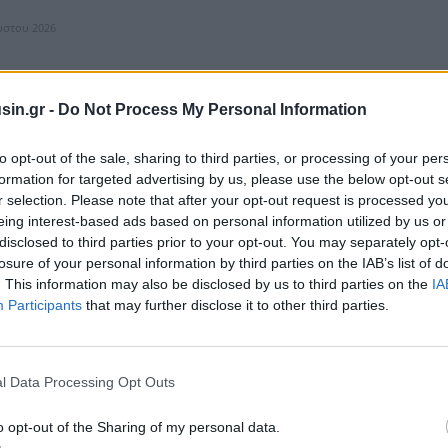
ύστου 2026
sin.gr -
Do Not Process My Personal Information
α Παπασταύρου-Κοέν για τη Μέση Ανατολή και
to opt-out of the sale, sharing to third parties, or processing of your per
ιακή συνεργασία
formation for targeted advertising by us, please use the below opt-out s
r selection. Please note that after your opt-out request is processed y
η Μέση Ανατολή, η ενεργειακή ασφάλεια στην Ανατολική Μεσόγειο και η
eing interest-based ads based on personal information utilized by us or
εριφερειακής ενεργειακής συνεργασίας βρέθηκαν στο επίκεντρο της
κοιν...
disclosed to third parties prior to your opt-out. You may separately opt-
losure of your personal information by third parties on the IAB’s list of
ύστου 2026
. This information may also be disclosed by us to third parties on the
IA
Participants
that may further disclose it to other third parties.
ΩΜΑΤΊΑ
l Data Processing Opt Outs
ατηγορεί το Ισραήλ ότι καθυστερεί την εφαρμογή
υ ειρήνης για τη Γάζα
o opt-out of the Sharing of my personal data.
μεσολαβεί στη σύγκρουση ανάμεσα στο Ισραήλ και στην παλαιστινιακή