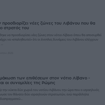
ν προσδιορίζει νέες ζώνες του Λιβάνου που θα
ο στρατός του
θηκε να προσδιορίσει νέες ζώνες στον νότιο Λίβανο όπου θα αποσυρθεί
μέχρι να «επαληθευτεί» ότι οι ένοπλες δυνάμεις του Λιβάνου ελέγχουν
...
ύστου 2026
ιμάκωση των επιθέσεων στον νότιο Λίβανο -
αι οι συνομιλίες της Ρώμης
ξε την νύκτα δύο χωριά του νοτίου Λιβάνου την ώρα που ο ισραηλινός
νωσε τον θάνατο δύο ισραηλινών στρατιωτών, ενώ παράλληλα
 διαπραγματεύ...