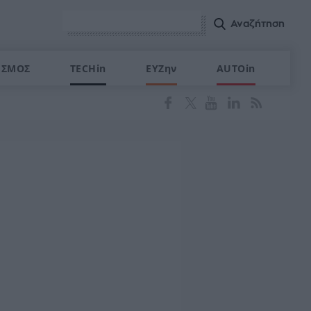
ΙΣΜΟΣ
TECHin
ΕΥΖην
AUTOin