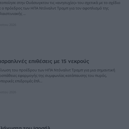
οποίησε στην Ουάσινγκτον τις «ανησυχίες» του σχετικά με το σχέδιο
 ο πρόεδρος των ΗΠΑ Ντόναλντ Τραμπ για τον αφοπλισμό της
αιστινιακής ...
ύστου 2026
 ισραηλινές επιθέσεις με 15 νεκρούς
ίνωση του προέδρου των ΗΠΑ Ντόναλντ Τραμπ για μια σημαντική
οσπάθειες εφαρμογής της συμφωνίας κατάπαυσης του πυρός,
πορικές επιδρομές έπλ...
ύστου 2026
πλήγματα του Ισραήλ