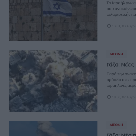
Το Ισραήλ γνωστ
που ανακοίνωσε
ισλαμιστικής παλ
13:01, 03 Αυγο
ΔΙΕΘΝΉ
Γάζα: Νέες
Παρά την ανακο
πρόοδο στις πρ
ισραηλινές αερο
19:50, 02 Αυγο
ΔΙΕΘΝΉ
Γάζα: Nέα 