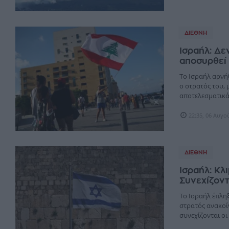
ΔΙΕΘΝΉ
Ισραήλ: Δε
αποσυρθεί 
Το Ισραήλ αρνή
ο στρατός του, 
αποτελεσματικά 
22:35, 06 Αυγο
ΔΙΕΘΝΉ
Ισραήλ: Κλ
Συνεχίζοντ
Το Ισραήλ έπλη
στρατός ανακοί
συνεχίζονται οι