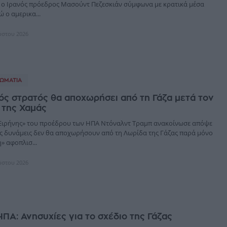
ο Iρανός πρόεδρος Μασούντ Πεζεσκιάν σύμφωνα με κρατικά μέσα
 ο αμερικα...
ύστου 2026
ΩΜΑΤΊΑ
ός στρατός θα αποχωρήσει από τη Γάζα μετά τον
 της Χαμάς
Ειρήνης» του προέδρου των ΗΠΑ Ντόναλντ Τραμπ ανακοίνωσε απόψε
νές δυνάμεις δεν θα αποχωρήσουν από τη Λωρίδα της Γάζας παρά μόνο
» αφοπλισ...
ύστου 2026
ΗΠΑ: Ανησυχίες για το σχέδιο της Γάζας