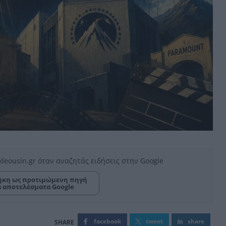
kleousin.gr όταν αναζητάς ειδήσεις στην Google
κη ως προτιμώμενη πηγή
α αποτελέσματα Google
facebook
tweet
share