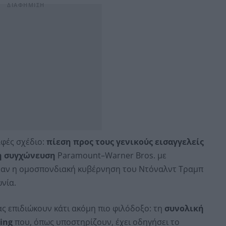
φές σχέδιο:
πίεση προς τους γενικούς εισαγγελείς
η συγχώνευση
Paramount–Warner Bros. με
ι αν η ομοσπονδιακή κυβέρνηση του Ντόναλντ Τραμπ
νία.
ς επιδιώκουν κάτι ακόμη πιο φιλόδοξο: τη
συνολική
ing
που, όπως υποστηρίζουν, έχει οδηγήσει το