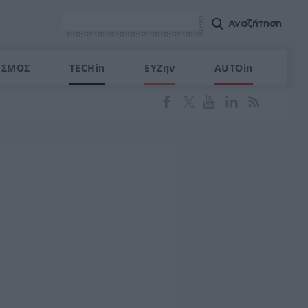
ΙΣΜΟΣ
TECHin
ΕΥΖην
AUTOin