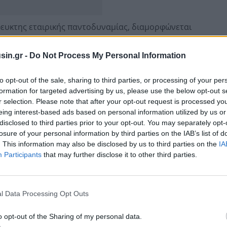
φευκτης εταιρικής παντοδυναμίας, διαμορφώνεται
ς
. Και, για πρώτη φορά εδώ και χρόνια, όσοι
ρωση του κλάδου ψυχαγωγίας
πιστεύουν ότι
sin.gr -
Do Not Process My Personal Information
αι
σχέδιο δράσης
.
to opt-out of the sale, sharing to third parties, or processing of your per
formation for targeted advertising by us, please use the below opt-out s
τά τη διάρκεια της μεγάλης απεργίας των
r selection. Please note that after your opt-out request is processed y
κ Ράφαλο
και ο αναλυτής αντιμονοπωλιακής πολιτικής
eing interest-based ads based on personal information utilized by us or
χοντας διαπιστώσει ότι
πίσω από την εργασιακή
disclosed to third parties prior to your opt-out. You may separately opt-
losure of your personal information by third parties on the IAB’s list of
τερη αιτία: η
όλο και μεγαλύτερη συγκέντρωση
. This information may also be disclosed by us to third parties on the
IA
Participants
that may further disclose it to other third parties.
l Data Processing Opt Outs
o opt-out of the Sharing of my personal data.