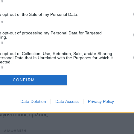
In
o opt-out of the Sale of my Personal Data.
In
to opt-out of processing my Personal Data for Targeted
ing.
In
ο Netflix, η Amazon και η Disney
δεν περιορίζονται
o opt-out of Collection, Use, Retention, Sale, and/or Sharing
ersonal Data that Is Unrelated with the Purposes for which it
λά
ελέγχουν ταυτόχρονα και τα κανάλια διανομής
,
lected.
κό σύστημα
που θυμίζει τις πιο συγκεντρωτικές
In
ς ψυχαγωγίας.
CONFIRM
ύλογο:
θα μπορούσαν σήμερα
να χρηματοδοτηθούν
ικού ή πολιτικού χαρακτήρα, όπως το "I Know This
Data Deletion
Data Access
Privacy Policy
"Spotlight", σε ένα περιβάλλον όπου
οι δημιουργικές
ιγαντιαίους ομίλους;