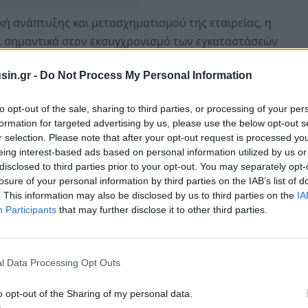
ή ανάπτυξης και μετασχηματισμού της εταιρείας, η
ει σημαντικά στον εκσυγχρονισμό των εγκαταστάσεών
ς Philip Morris International. Στόχος είναι η ενίσχυση
sin.gr -
Do Not Process My Personal Information
κού περιβάλλοντος, με έμφαση σε δεξιότητες υψηλής
to opt-out of the sale, sharing to third parties, or processing of your per
formation for targeted advertising by us, please use the below opt-out s
ess Technicians
, με την εταιρεία να
αναζητά
r selection. Please note that after your opt-out request is processed y
ηχανολογία
, την
ηλεκτρολογία
και τους
eing interest-based ads based on personal information utilized by us or
disclosed to third parties prior to your opt-out. You may separately opt-
α προσαρμογής σε σύγχρονες, απαιτητικές παραγωγικές
losure of your personal information by third parties on the IAB’s list of
στην καθημερινή λειτουργία της μονάδας,
. This information may also be disclosed by us to third parties on the
IA
 τη βελτιστοποίηση διαδικασιών και την τήρηση
Participants
that may further disclose it to other third parties.
l Data Processing Opt Outs
o opt-out of the Sharing of my personal data.