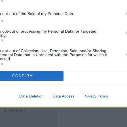
In
o opt-out of the Sale of my Personal Data.
In
to opt-out of processing my Personal Data for Targeted
ing.
In
o opt-out of Collection, Use, Retention, Sale, and/or Sharing
ersonal Data that Is Unrelated with the Purposes for which it
νδέεται με τη συνολική επενδυτική πορεία της
lected.
In
ατρέψει το εργοστάσιο στον Ασπρόπυργο σε
μονάδα
πνού για το σύστημα IQOS
.
CONFIRM
εκατ. ευρώ
, ενώ η αξία των
εξαγωγών
υπερβαίνει τα
 της εταιρείας στην ελληνική οικονομία.
Data Deletion
Data Access
Privacy Policy