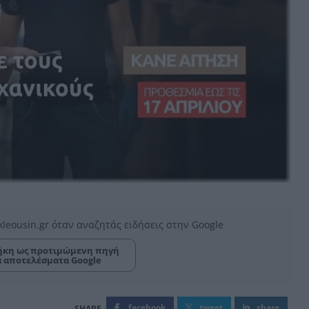
kleousin.gr όταν αναζητάς ειδήσεις στην Google
κη ως προτιμώμενη πηγή
α αποτελέσματα Google
facebook
tweet
share