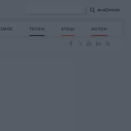
ΙΣΜΟΣ
TECHin
ΕΥΖην
AUTOin