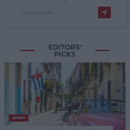
EDITORS'
PICKS
ΔΙΕΘΝΉ