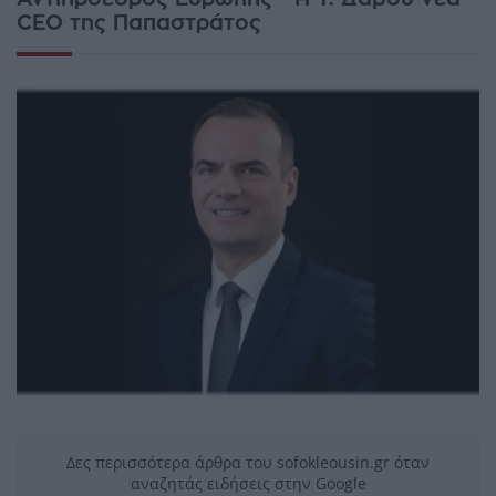
CEO της Παπαστράτος
Δες περισσότερα άρθρα του sofokleousin.gr όταν
αναζητάς ειδήσεις στην Google