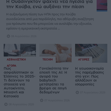
Η Ουάσινγκτον ψάχνει νέα ηγεσία για
την Κούβα, ενώ αυξάνει την πίεση
Η αυξανόμενη πίεση των ΗΠΑ προς την Κούβα
συνοδεύεται από μια παράλληλη, πιο αθόρυβη αναζήτηση
για πρόσωπο που θα μπορούσε να αναλάβει την εξουσία,
εφόσον η αμερικανική εκστρατεία ...
08 Αυγούστου 2026
ΑΣΦΑΛΙΣΤΙΚΉ
TECHIN
ΑΓΟΡΈΣ
ΑΓΟΡΆ
Πώς
Γονεϊκότητα την
Η γεωοικονομία
ασφαλίστηκαν οι
εποχή της AI: Η
της παρέμβασης
Έλληνες το 2025-
αγορά του
στο γεν: Πώς
Τι δείχνουν τα
babytech
αλλάζουν οι
στοιχεία για
μετατρέπει τα
ισορροπίες
Αυτοκίνητο,
βρέφη σε πηγή
Μηχανή και
δεδομένων
07 Αυγούστου 2026
Κατοικία
07 Αυγούστου 2026
08 Αυγούστου 2026