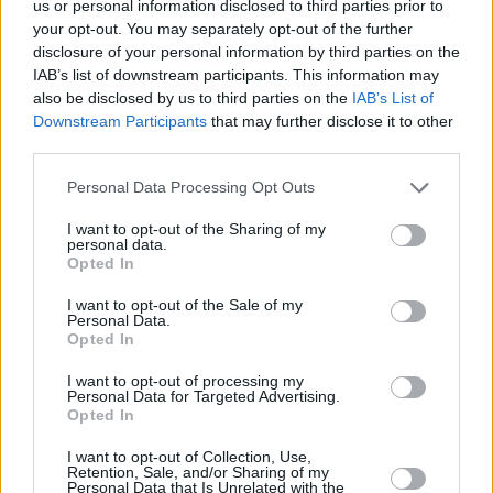
us or personal information disclosed to third parties prior to
your opt-out. You may separately opt-out of the further
disclosure of your personal information by third parties on the
IAB’s list of downstream participants. This information may
also be disclosed by us to third parties on the
IAB’s List of
Downstream Participants
that may further disclose it to other
third parties.
Personal Data Processing Opt Outs
I want to opt-out of the Sharing of my
personal data.
Opted In
I want to opt-out of the Sale of my
Personal Data.
Στο μεταξύ, τη διοίκηση της Παπαστράτος
Opted In
αναλαμβάνει η Τίνα Δάβου, η οποία
επιστρέφει
I want to opt-out of processing my
στην Ελλάδα
από το επιχειρησιακό κέντρο της Philip
Personal Data for Targeted Advertising.
Opted In
Morris International στην
Ελβετία
.
I want to opt-out of Collection, Use,
Retention, Sale, and/or Sharing of my
Η νέα διευθύνουσα σύμβουλος διαθέτει πολυετή
Personal Data that Is Unrelated with the