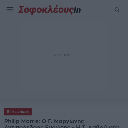
Επιχειρήσεις
Philip Morris: Ο Γ. Μαργώνης
Αντιπρόεδρος Ευρώπης - Η Τ. Δαβού νέα