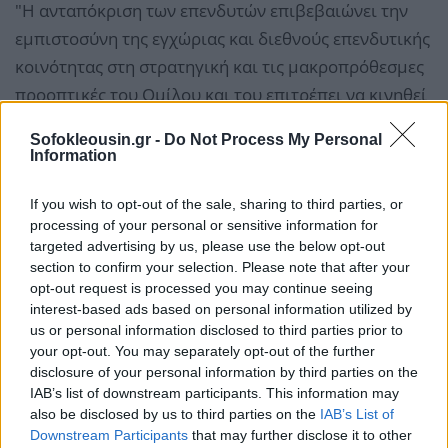
"Η ανταπόκριση των επενδυτών επιβεβαιώνει την
εμπιστοσύνη της εγχώριας και διεθνούς επενδυτικής
κοινότητας στη στρατηγική και τις μακροπρόθεσμες
προοπτικές του Ομίλου και του επιτρέπει να κινηθεί
ακόμα πιο επιθετικά για να ενισχύσει περαιτέρω τη
Sofokleousin.gr -
Do Not Process My Personal
διεθνή του παρουσία σε μία περίοδο ραγδαίων
Information
εξελίξεων στην ενέργεια και την τεχνολογία",
αναφέρουν.
If you wish to opt-out of the sale, sharing to third parties, or
processing of your personal or sensitive information for
targeted advertising by us, please use the below opt-out
section to confirm your selection. Please note that after your
opt-out request is processed you may continue seeing
interest-based ads based on personal information utilized by
us or personal information disclosed to third parties prior to
your opt-out. You may separately opt-out of the further
disclosure of your personal information by third parties on the
IAB’s list of downstream participants. This information may
also be disclosed by us to third parties on the
IAB’s List of
Downstream Participants
that may further disclose it to other