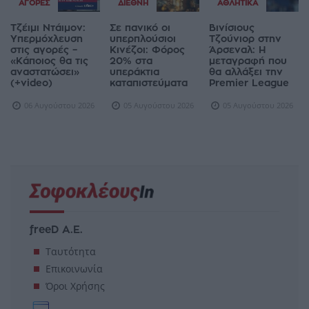
ΑΓΟΡΈΣ
ΔΙΕΘΝΉ
ΑΘΛΗΤΙΚΆ
Τζέιμι Ντάιμον:
Σε πανικό οι
Βινίσιους
Υπερμόχλευση
υπερπλούσιοι
Τζούνιορ στην
στις αγορές –
Κινέζοι: Φόρος
Άρσεναλ: Η
«Κάποιος θα τις
20% στα
μεταγραφή που
αναστατώσει»
υπεράκτια
θα αλλάξει την
(+video)
καταπιστεύματα
Premier League
06 Αυγούστου 2026
05 Αυγούστου 2026
05 Αυγούστου 2026