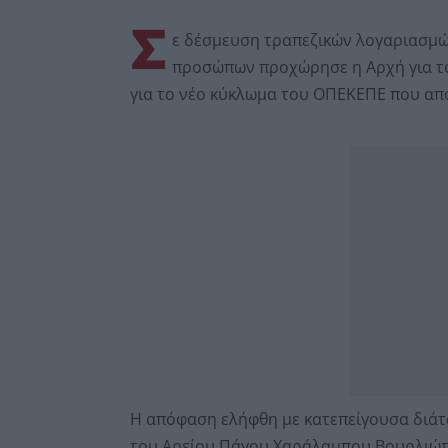
Σ
ε δέσμευση τραπεζικών λογαριασμώ
προσώπων προχώρησε η Αρχή για το
για το νέο κύκλωμα του ΟΠΕΚΕΠΕ που α
Η απόφαση ελήφθη με κατεπείγουσα διάτα
του Αρείου Πάγου Χαράλαμπου Βουρλιώτη,