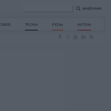
ΙΣΜΟΣ
TECHin
ΕΥΖην
AUTOin