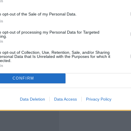
In
όθεσης βρίσκονται ένας «γαλάζιος»
μία δικηγόρος. Η τελευταία, σύμφωνα με τα ευρήματα,
o opt-out of the Sale of my Personal Data.
ών λογαριασμών στους οποίους κατέληγαν χρήματα από
In
 είχε ενεργό ρόλο στη σύνταξη εγγράφων και στη
to opt-out of processing my Personal Data for Targeted
.
ing.
In
μεσο πάγωμα των λογαριασμών τόσο των φυσικών
o opt-out of Collection, Use, Retention, Sale, and/or Sharing
, μεταξύ των οποίων περιλαμβάνονται εταιρείες που,
ersonal Data that Is Unrelated with the Purposes for which it
lected.
 «οχήματα» διοχέτευσης ή υποδοχής παράνομων
In
CONFIRM
Data Deletion
Data Access
Privacy Policy