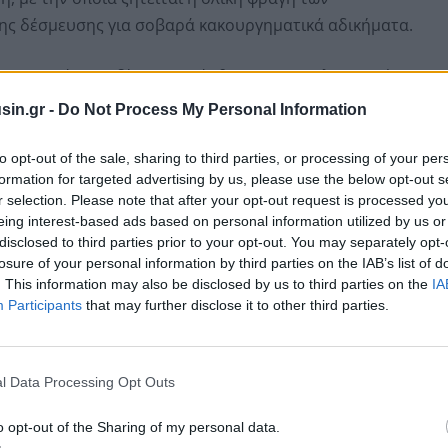
ξης δέσμευσης για σοβαρά κακουργηματικά αδικήματα.
εση αφορά παραβίαση των άρθρων 187 (εγκληματική
απάτη) του Ποινικού Κώδικα. Η έρευνα φέρεται να έχει
sin.gr -
Do Not Process My Personal Information
ην παράνομη είσπραξη αγροτικών επιδοτήσεων.
to opt-out of the sale, sharing to third parties, or processing of your per
formation for targeted advertising by us, please use the below opt-out s
r selection. Please note that after your opt-out request is processed y
eing interest-based ads based on personal information utilized by us or
disclosed to third parties prior to your opt-out. You may separately opt-
losure of your personal information by third parties on the IAB’s list of
. This information may also be disclosed by us to third parties on the
IA
Participants
that may further disclose it to other third parties.
l Data Processing Opt Outs
o opt-out of the Sharing of my personal data.