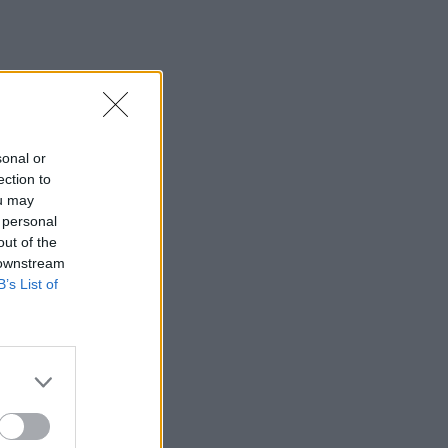
sonal or
ection to
ou may
 personal
out of the
 downstream
B’s List of