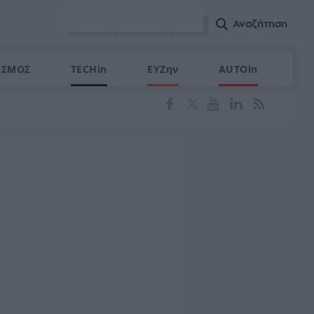
ΙΣΜΟΣ
TECHin
ΕΥΖην
AUTOin