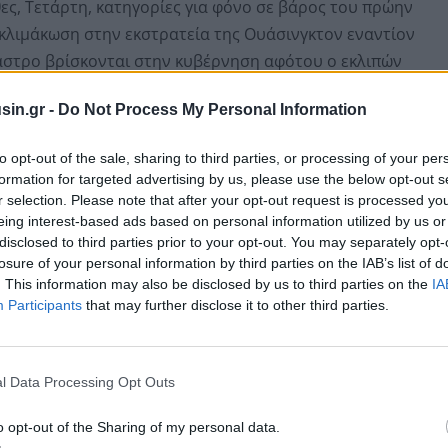
ς, Τετάρτη, κατηγορίες για φόνο σε βάρος του πρώην
κλιμάκωση στην εκστρατεία της Ουάσινγκτον εναντίον
άστρο βρίσκονται στην κυβέρνηση αφότου ο εκλιπών
εί της επανάστασης το 1959.
sin.gr -
Do Not Process My Personal Information
ενεργή στήριξη στον αδελφό κουβανικό λαό στη
to opt-out of the sale, sharing to third parties, or processing of your per
 περιόδου», δήλωσε στους δημοσιογράφους η
formation for targeted advertising by us, please use the below opt-out s
Εξωτερικών Μαρία Ζαχάροβα.
r selection. Please note that after your opt-out request is processed y
eing interest-based ads based on personal information utilized by us or
disclosed to third parties prior to your opt-out. You may separately opt-
losure of your personal information by third parties on the IAB’s list of
. This information may also be disclosed by us to third parties on the
IA
Participants
that may further disclose it to other third parties.
l Data Processing Opt Outs
o opt-out of the Sharing of my personal data.