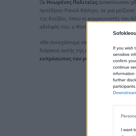
Ο
ι Ηνωμένες Πολιτείες
ανακοίνωσαν χθε
προέδρου Ραούλ Κάστρο, σε μια μείζονα 
της Κούβας, όπου οι κομμουνιστές του Κ
αδελφός του, ο Φιντέλ Κάστρο, είχε ηγηθ
Sofokleou
«Θα συνεχίσουμε να παρέχουμε την πιο 
If you wish 
διάρκεια αυτής της εξαιρετικά δύσκολης
sensitive in
εκπρόσωπος του ρωσικού υπουργείου 
confirm you
continue se
information 
further disc
participants
Downstream 
Persona
I want t