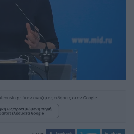
kleousin.gr όταν αναζητάς ειδήσεις στην Google
κη ως προτιμώμενη πηγή
α αποτελέσματα Google
facebook
tweet
share