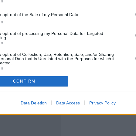
In
o opt-out of the Sale of my Personal Data.
 μας με την Κούβα και καταδικάζουμε
In
 χονδροειδούς ανάμιξης στις εσωτερικές υποθέσεις
to opt-out of processing my Personal Data for Targeted
ι χρήσης παράνομων μονομερών περιοριστικών
ing.
In
o opt-out of Collection, Use, Retention, Sale, and/or Sharing
ersonal Data that Is Unrelated with the Purposes for which it
ιες για την υποστήριξη που θα παράσχει η Ρωσία,
lected.
In
 δείχνουν «τη μισαλλοδοξία τους προς οποιαδήποτε
γή του αναβιώσαντος Δόγματος Μονρόε».
CONFIRM
Data Deletion
Data Access
Privacy Policy