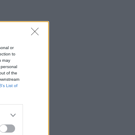
sonal or
ection to
ou may
 personal
out of the
 downstream
B’s List of