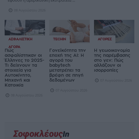
εφόσον η αμερικανική εκστρατεία ...
08 Αυγούστου 2026
ΑΣΦΑΛΙΣΤΙΚΉ
TECHIN
ΑΓΟΡΈΣ
ΑΓΟΡΆ
Πώς
Γονεϊκότητα την
Η γεωοικονομία
ασφαλίστηκαν οι
εποχή της AI: Η
της παρέμβασης
Έλληνες το 2025-
αγορά του
στο γεν: Πώς
Τι δείχνουν τα
babytech
αλλάζουν οι
στοιχεία για
μετατρέπει τα
ισορροπίες
Αυτοκίνητο,
βρέφη σε πηγή
Μηχανή και
δεδομένων
07 Αυγούστου 2026
Κατοικία
07 Αυγούστου 2026
08 Αυγούστου 2026