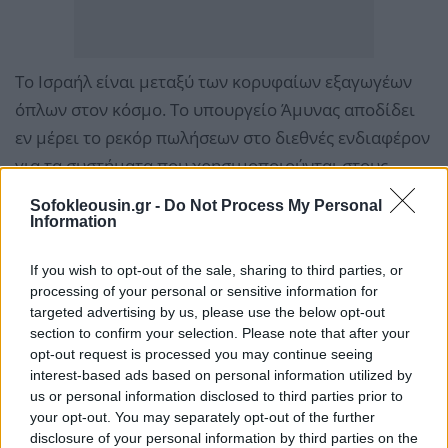
Το Ισραήλ είναι μεταξύ των κορυφαίων εξαγωγέων
όπλων στον κόσμο. Το υπουργείο Άμυνας αποδίδει
εν μέρει το ρεκόρ πωλήσεων στο διεθνές ενδιαφέρον
για τα συστήματα που χρησιμοποιούνται στους
πολέμους που διεξάγει το Ισραήλ μετά την επίθεση
Sofokleousin.gr -
Do Not Process My Personal
της Χαμάς στις 7 Οκτωβρίου 2023.
Information
If you wish to opt-out of the sale, sharing to third parties, or
«Υπάρχει μια σαφής και αναμφισβήτητη σύνδεση
processing of your personal or sensitive information for
μεταξύ των επιτυχιών που πέτυχαν οι Ισραηλινές
targeted advertising by us, please use the below opt-out
Ένοπλες Δυνάμεις (IDF) σε όλα τα μέτωπα, των
section to confirm your selection. Please note that after your
opt-out request is processed you may continue seeing
εξαιρετικών δυνατοτήτων των ισραηλινών
interest-based ads based on personal information utilized by
βιομηχανιών άμυνας και της επιτυχίας των
us or personal information disclosed to third parties prior to
ισραηλινών αμυντικών εξαγωγών παγκοσμίως»,
your opt-out. You may separately opt-out of the further
disclosure of your personal information by third parties on the
τονίζει ο υπουργός Άμυνας Ισραέλ Κατς στην