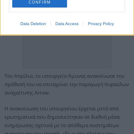
CONFIRM
Data Deletion
Data Access
Privacy Policy
Τον Απρίλιο, το υπουργείο Άμυνας ανακοίνωσε την
πρόθεσή του να επιταχύνει την παραγωγή πυραύλων
αναχαίτισης Arrow.
Η ανακοίνωση του υπουργείου έρχεται μετά από
ερωτηματικά που δημοσιεύτηκαν σε διεθνή μέσα
ενημέρωσης σχετικά με το απόθεμα συστημάτων
αναχαίτισης του Ισραήλ, ιδίως στο πλαίσιο του