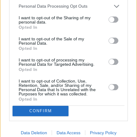
Personal Data Processing Opt Outs
Εγγραφείτε στο Newsletter μας
I want to opt-out of the Sharing of my
personal data.
Οι σημαντικότερες ειδήσεις της ημέρας στο email σου
Opted In
I want to opt-out of the Sale of my
Personal Data.
Opted In
I want to opt-out of processing my
Personal Data for Targeted Advertising.
Opted In
EDITORS'
ΔΙΕΘΝΉ
PICKS
I want to opt-out of Collection, Use,
Retention, Sale, and/or Sharing of my
Personal Data that Is Unrelated with the
Η Ουάσινγκτον ψάχνει νέα ηγεσία για
Purposes for which it was collected.
την Κούβα, ενώ αυξάνει την πίεση
Opted In
Η αυξανόμενη πίεση των ΗΠΑ προς την Κούβα
CONFIRM
συνοδεύεται από μια παράλληλη, πιο αθόρυβη αναζήτηση
για πρόσωπο που θα μπορούσε να αναλάβει την εξουσία,
εφόσον η αμερικανική εκστρατεία ...
Data Deletion
Data Access
Privacy Policy
08 Αυγούστου 2026