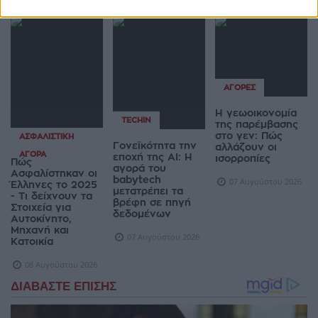
ΑΓΟΡΈΣ
Η γεωοικονομία
TECHIN
της παρέμβασης
στο γεν: Πώς
ΑΣΦΑΛΙΣΤΙΚΉ
Γονεϊκότητα την
αλλάζουν οι
ΑΓΟΡΆ
εποχή της AI: Η
ισορροπίες
Πώς
αγορά του
Ασφαλίστηκαν οι
babytech
07 Αυγούστου 2026
Έλληνες το 2025
μετατρέπει τα
- Τι δείχνουν τα
βρέφη σε πηγή
Στοιχεία για
δεδομένων
Αυτοκίνητο,
Μηχανή και
07 Αυγούστου 2026
Κατοικία
08 Αυγούστου 2026