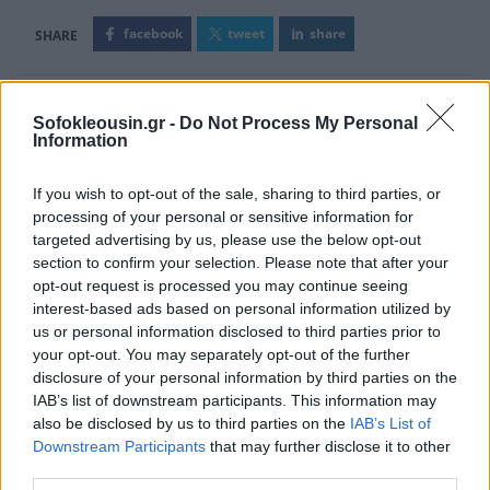
facebook
tweet
share
Sofokleousin.gr -
Do Not Process My Personal
Ακολουθήστε το Sofokleousin.gr στο
Information
Google News
και μάθετε πρώτοι όλες τις ειδήσεις
If you wish to opt-out of the sale, sharing to third parties, or
processing of your personal or sensitive information for
targeted advertising by us, please use the below opt-out
ΣΧΕΤΙΚΆ ΆΡΘΡΑ
section to confirm your selection. Please note that after your
opt-out request is processed you may continue seeing
interest-based ads based on personal information utilized by
ΑΓΟΡΈΣ
us or personal information disclosed to third parties prior to
your opt-out. You may separately opt-out of the further
Νέο ράλι για το ευρωπαϊκό
φυσικό αέριο
disclosure of your personal information by third parties on the
IAB’s list of downstream participants. This information may
22:33, 06 Μαρτίου 2026
also be disclosed by us to third parties on the
IAB’s List of
Downstream Participants
that may further disclose it to other
third parties.