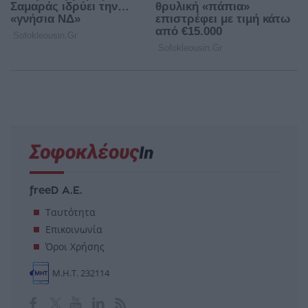
freeD Α.Ε.
Ταυτότητα
Επικοινωνία
Όροι Χρήσης
Μ.Η.Τ. 232114