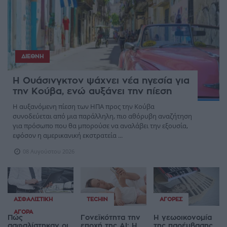
ΔΙΕΘΝΉ
Η Ουάσινγκτον ψάχνει νέα ηγεσία για
την Κούβα, ενώ αυξάνει την πίεση
Η αυξανόμενη πίεση των ΗΠΑ προς την Κούβα
συνοδεύεται από μια παράλληλη, πιο αθόρυβη αναζήτηση
για πρόσωπο που θα μπορούσε να αναλάβει την εξουσία,
εφόσον η αμερικανική εκστρατεία ...
08 Αυγούστου 2026
ΑΣΦΑΛΙΣΤΙΚΉ
TECHIN
ΑΓΟΡΈΣ
ΑΓΟΡΆ
Πώς
Γονεϊκότητα την
Η γεωοικονομία
ασφαλίστηκαν οι
εποχή της AI: Η
της παρέμβασης