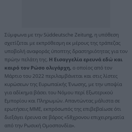
Σύμφωνα με την Süddeutsche Zeitung, η υπόθεση
σχετίζεται με εκπρόθεσμη εκ μέρους της τράπεζας
υποβολή αναφοράς ύποπτης δραστηριότητας για τον
πρώην πελάτη της.
Η Εισαγγελία ερευνά εδώ και
καιρό τον Ρώσο ολιγάρχη,
ο οποίος από τον
Μάρτιο του 2022 περιλαμβάνεται και στις λίστες
κυρώσεων της Ευρωπαϊκής Ένωσης, με την υποψία
για αδίκημα βάσει του Νόμου περί Εξωτερικού
Εμπορίου και Πληρωμών. Απαντώντας μάλιστα σε
ερωτήσεις ΜΜΕ, εκπρόσωπός της επιβεβαίωσε ότι
διεξάγει έρευνα σε βάρος «58χρονου επιχειρηματία
από την Ρωσική Ομοσπονδία».