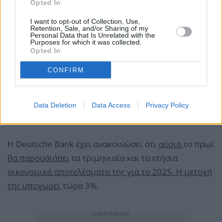
Opted In
I want to opt-out of Collection, Use,
Retention, Sale, and/or Sharing of my
Personal Data that Is Unrelated with the
Purposes for which it was collected.
Opted In
Tελικά η BaFin διόρισε προσωρινά ειδικό εκπρόσωπο
CONFIRM
στην τράπεζα προκειμένου να παρακολουθεί την
πρόοδο στην καταπολέμηση του ξεπλύματος
χρήματος και της χρηματοδότησης της
Data Deletion
Data Access
Privacy Policy
τρομοκρατίας.
Η Deutsche Bank έχει ανακοινώσει ότι
αύριο
το πρωί
θα παρουσιάσει
τα τριμηνιαία και τα ετήσια
οικονομικά αποτελέσματα της για το 2025. Η μετοχή
της υποχωρεί
τώρα 3%.