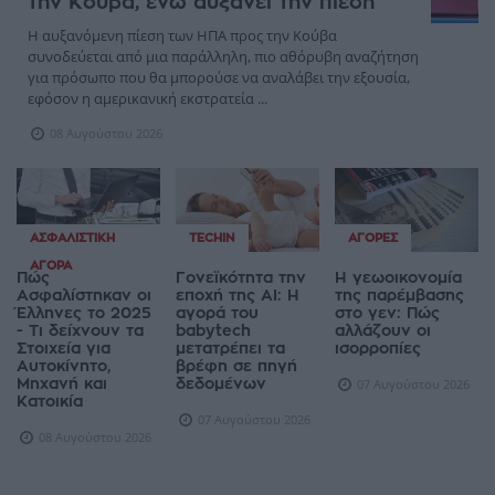
την Κούβα, ενώ αυξάνει την πίεση
Η αυξανόμενη πίεση των ΗΠΑ προς την Κούβα
συνοδεύεται από μια παράλληλη, πιο αθόρυβη αναζήτηση
για πρόσωπο που θα μπορούσε να αναλάβει την εξουσία,
εφόσον η αμερικανική εκστρατεία ...
08 Αυγούστου 2026
ΑΣΦΑΛΙΣΤΙΚΉ
TECHIN
ΑΓΟΡΈΣ
ΑΓΟΡΆ
Πώς
Γονεϊκότητα την
Η γεωοικονομία
Ασφαλίστηκαν οι
εποχή της AI: Η
της παρέμβασης
Έλληνες το 2025
αγορά του
στο γεν: Πώς
- Τι δείχνουν τα
babytech
αλλάζουν οι
Στοιχεία για
μετατρέπει τα
ισορροπίες
Αυτοκίνητο,
βρέφη σε πηγή
Μηχανή και
δεδομένων
07 Αυγούστου 2026
Κατοικία
07 Αυγούστου 2026
08 Αυγούστου 2026