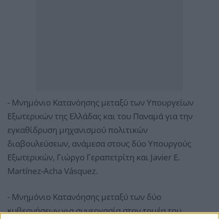
- Μνημόνιο Κατανόησης μεταξύ των Υπουργείων
Εξωτερικών της Ελλάδας και του Παναμά για την
εγκαθίδρυση μηχανισμού πολιτικών
διαβουλεύσεων, ανάμεσα στους δύο Υπουργούς
Εξωτερικών, Γιώργο Γεραπετρίτη και Javier E.
Martínez-Acha Vásquez.
- Μνημόνιο Κατανόησης μεταξύ των δύο
κυβερνήσεων για συνεργασία στον τομέα του