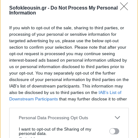
τουρισμού, ανάμεσα στην Υπουργό Τουρισμού Όλγα
Sofokleousin.gr -
Do Not Process My Personal
Κεφαλογιάννη και την Γενική Διοικήτρια της Αρχής
Information
Τουρισμού της Δημοκρατίας του Παναμά, Gloria de
If you wish to opt-out of the sale, sharing to third parties, or
León Zubieta.
processing of your personal or sensitive information for
targeted advertising by us, please use the below opt-out
section to confirm your selection. Please note that after your
opt-out request is processed you may continue seeing
interest-based ads based on personal information utilized by
us or personal information disclosed to third parties prior to
your opt-out. You may separately opt-out of the further
disclosure of your personal information by third parties on the
IAB’s list of downstream participants. This information may
also be disclosed by us to third parties on the
IAB’s List of
Downstream Participants
that may further disclose it to other
third parties.
Personal Data Processing Opt Outs
I want to opt-out of the Sharing of my
personal data.