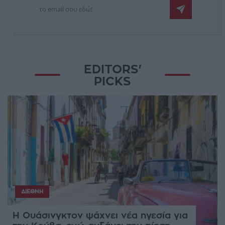
EDITORS'
PICKS
ΔΙΕΘΝΉ
Η Ουάσινγκτον ψάχνει νέα ηγεσία για