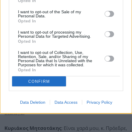
Opted In
I want to opt-out of the Sale of my
Personal Data.
Opted In
I want to opt-out of processing my
Personal Data for Targeted Advertising.
Opted In
I want to opt-out of Collection, Use,
Retention, Sale, and/or Sharing of my
Personal Data that Is Unrelated with the
Purposes for which it was collected.
Opted In
CONFIRM
Κατά την έναρξη της συνάντησης, ο Πρωθυπουργός
Data Deletion
Data Access
Privacy Policy
και ο Πρόεδρος του Παναμά είχαν τον ακόλουθο
διάλογο:
Κυριάκος Μητσοτάκης
: Είναι χαρά μου, κ. Πρόεδρε,