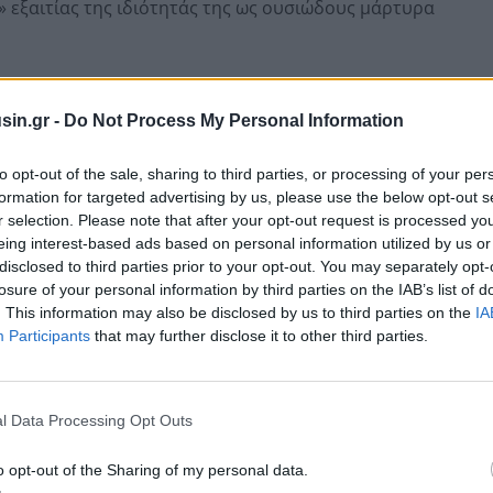
» εξαιτίας της ιδιότητάς της ως ουσιώδους μάρτυρα
, κατά πλειοψηφία, πλημμελή την αιτιολογία της μη
sin.gr -
Do Not Process My Personal Information
ασίας της Α.Τ., «λαμβάνοντας υπόψη ότι από την
μέτρων προστασίας είχε παρέλθει μικρό χρονικό
to opt-out of the sale, sharing to third parties, or processing of your per
τηρίχθηκε στην έλλειψη ικανών πληροφοριών για
formation for targeted advertising by us, please use the below opt-out s
ο η απειλή αυτή να αποκλείεται εκ των προτέρων και
r selection. Please note that after your opt-out request is processed y
άσεων που μεσολάβησαν από την προηγούμενη απόφαση
eing interest-based ads based on personal information utilized by us or
disclosed to third parties prior to your opt-out. You may separately opt-
 που προ ολίγων μηνών είχε θεωρηθεί ότι επέβαλλαν
losure of your personal information by third parties on the IAB’s list of
».
. This information may also be disclosed by us to third parties on the
IA
Participants
that may further disclose it to other third parties.
l Data Processing Opt Outs
o opt-out of the Sharing of my personal data.