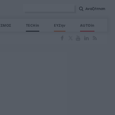
ΙΣΜΟΣ
TECHin
ΕΥΖην
AUTOin