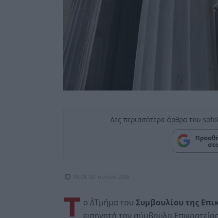
Δες περισσότερα άρθρα του sofo
Προσθή
στ
18:04, 02 Ιουνίου 2026
Τ
ο Δ΄Τμήμα του
Συμβουλίου της Επι
εισηγητή τον σύμβουλο Επικρατείας