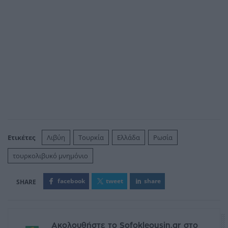
Ετικέτες
Λιβύη
Τουρκία
Ελλάδα
Ρωσία
τουρκολιβυκό μνημόνιο
facebook
tweet
share
Ακολουθήστε το Sofokleousin.gr στο