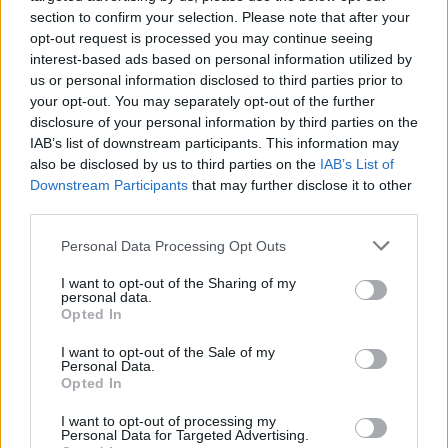
section to confirm your selection. Please note that after your
opt-out request is processed you may continue seeing
interest-based ads based on personal information utilized by
us or personal information disclosed to third parties prior to
your opt-out. You may separately opt-out of the further
disclosure of your personal information by third parties on the
IAB’s list of downstream participants. This information may
also be disclosed by us to third parties on the
IAB’s List of
Downstream Participants
that may further disclose it to other
third parties.
Personal Data Processing Opt Outs
I want to opt-out of the Sharing of my
personal data.
Opted In
I want to opt-out of the Sale of my
Personal Data.
Opted In
Στις επεκτατικές επιδιώξεις της Τουρκίας στη Λιβύη,
εκτός από την Ελλάδα που φαίνεται πως δημοσίως
I want to opt-out of processing my
Personal Data for Targeted Advertising.
αντιδρά χλιαρά, αντίθετη είναι η Αίγυπτος αλλά και