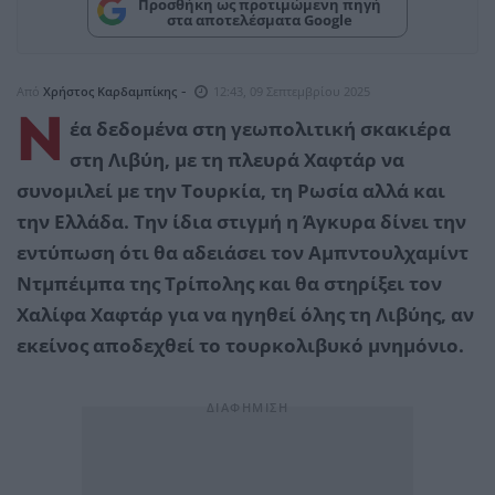
Προσθήκη ως προτιμώμενη πηγή
στα αποτελέσματα Google
-
Από
Χρήστος Καρδαμπίκης
12:43, 09 Σεπτεμβρίου 2025
Ν
έα δεδομένα στη γεωπολιτική σκακιέρα
στη Λιβύη, με τη πλευρά Χαφτάρ να
συνομιλεί με την Τουρκία, τη Ρωσία αλλά και
την Ελλάδα. Την ίδια στιγμή η Άγκυρα δίνει την
εντύπωση ότι θα αδειάσει τον Αμπντουλχαμίντ
Ντμπέιμπα της Τρίπολης και θα στηρίξει τον
Χαλίφα Χαφτάρ για να ηγηθεί όλης τη Λιβύης, αν
εκείνος αποδεχθεί το τουρκολιβυκό μνημόνιο.