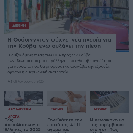
ΔΙΕΘΝΉ
Η Ουάσινγκτον ψάχνει νέα ηγεσία για
την Κούβα, ενώ αυξάνει την πίεση
Η αυξανόμενη πίεση των ΗΠΑ προς την Κούβα
συνοδεύεται από μια παράλληλη, πιο αθόρυβη αναζήτηση
για πρόσωπο που θα μπορούσε να αναλάβει την εξουσία,
εφόσον η αμερικανική εκστρατεία ...
08 Αυγούστου 2026
ΑΣΦΑΛΙΣΤΙΚΉ
TECHIN
ΑΓΟΡΈΣ
ΑΓΟΡΆ
Πώς
Γονεϊκότητα την
Η γεωοικονομία
Ασφαλίστηκαν οι
εποχή της AI: Η
της παρέμβασης
Έλληνες το 2025
αγορά του
στο γεν: Πώς