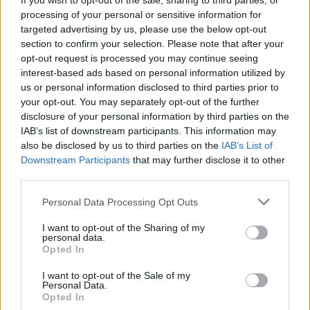
If you wish to opt-out of the sale, sharing to third parties, or
processing of your personal or sensitive information for
targeted advertising by us, please use the below opt-out
section to confirm your selection. Please note that after your
opt-out request is processed you may continue seeing
interest-based ads based on personal information utilized by
Ευρωπαϊκή κόπωση και αποστασιοποίηση
us or personal information disclosed to third parties prior to
your opt-out. You may separately opt-out of the further
Το επεισόδιο ανέδειξε μια ευρύτερη τάση στην
disclosure of your personal information by third parties on the
Ευρώπη: την αυξανόμενη κόπωση απέναντι σε έναν
IAB’s list of downstream participants. This information may
πόλεμο που οι ευρωπαϊκές κυβερνήσεις δεν
also be disclosed by us to third parties on the
IAB’s List of
Downstream Participants
that may further disclose it to other
επέλεξαν και για τον οποίο δεν είχαν ουσιαστική
third parties.
διαβούλευση.
Personal Data Processing Opt Outs
I want to opt-out of the Sharing of my
personal data.
Opted In
I want to opt-out of the Sale of my
Personal Data.
Opted In