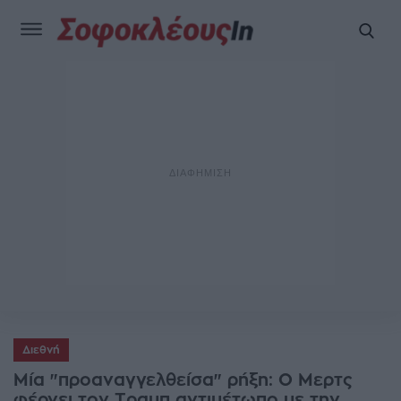
Διεθνή
Μία "προαναγγελθείσα" ρήξη: Ο Μερτς
φέρνει τον Τραμπ αντιμέτωπο με την