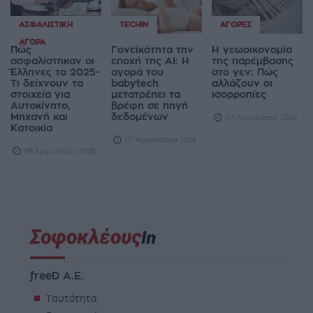
ΑΣΦΑΛΙΣΤΙΚΉ
TECHIN
ΑΓΟΡΈΣ
ΑΓΟΡΆ
Πώς
Γονεϊκότητα την
Η γεωοικονομία
ασφαλίστηκαν οι
εποχή της AI: Η
της παρέμβασης
Έλληνες το 2025-
αγορά του
στο γεν: Πώς
Τι δείχνουν τα
babytech
αλλάζουν οι
στοιχεία για
μετατρέπει τα
ισορροπίες
Αυτοκίνητο,
βρέφη σε πηγή
Μηχανή και
δεδομένων
07 Αυγούστου 2026
Κατοικία
07 Αυγούστου 2026
08 Αυγούστου 2026