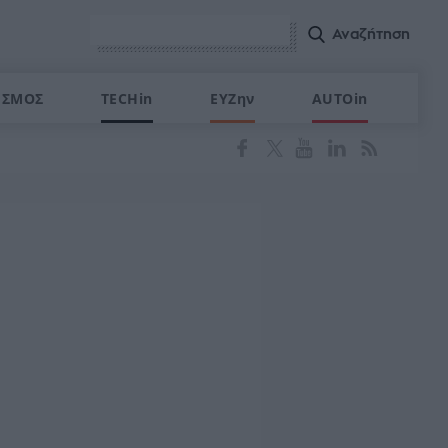
ΙΣΜΟΣ
TECHin
ΕΥΖην
AUTOin