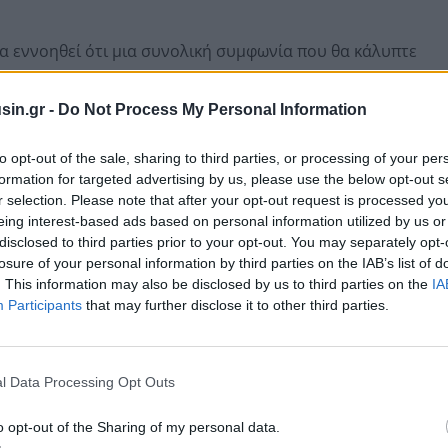
α εννοηθεί ότι μια συνολική συμφωνία που θα κάλυπτε
 του Ιράν και το άνοιγμα των Στενών του Ορμούζ θα
λεμο. Μετά την άτυπη σύνοδο κορυφής των ηγετών της
sin.gr -
Do Not Process My Personal Information
η ΕΕ θα μπορούσε σταδιακά να χαλαρώσει τις κυρώσεις,
συμφωνία.
to opt-out of the sale, sharing to third parties, or processing of your per
formation for targeted advertising by us, please use the below opt-out s
r selection. Please note that after your opt-out request is processed y
eing interest-based ads based on personal information utilized by us or
disclosed to third parties prior to your opt-out. You may separately opt-
losure of your personal information by third parties on the IAB’s list of
. This information may also be disclosed by us to third parties on the
IA
Participants
that may further disclose it to other third parties.
l Data Processing Opt Outs
o opt-out of the Sharing of my personal data.