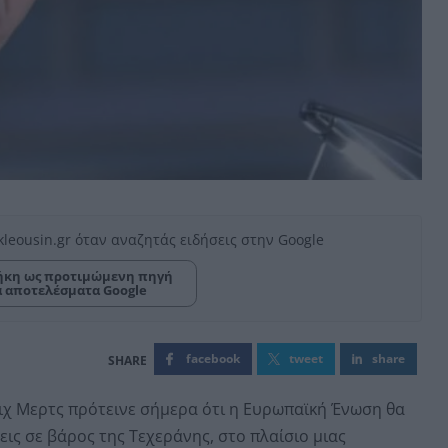
kleousin.gr όταν αναζητάς ειδήσεις στην Google
κη ως προτιμώμενη πηγή
α αποτελέσματα Google
facebook
tweet
share
ιχ Μερτς πρότεινε σήμερα ότι η Ευρωπαϊκή Ένωση θα
ις σε βάρος της Τεχεράνης, στο πλαίσιο μιας