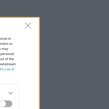
sonal or
ection to
ou may
 personal
out of the
 downstream
B’s List of