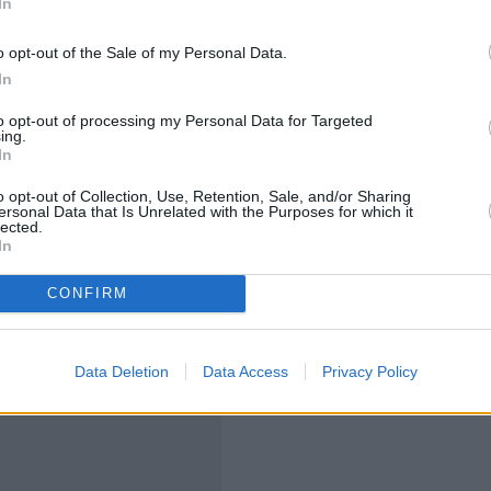
In
ούν ότι το θέμα των κυρώσεων θα μπορούσε να είναι
o opt-out of the Sale of my Personal Data.
 διπλωματική λύση στο Ιράν. «Η χαλάρωση των
In
ς διαδικασίας», είπε ο Μερτς μετά την άτυπη σύνοδο.
to opt-out of processing my Personal Data for Targeted
. Είναι, ας πούμε, η συμβολή μας για να προωθήσουμε
ing.
In
μια μόνιμη κατάπαυση του πυρός».
o opt-out of Collection, Use, Retention, Sale, and/or Sharing
βουλίου Αντόνιο Κόστα, στη συνέντευξη που
ersonal Data that Is Unrelated with the Purposes for which it
lected.
γασιών της άτυπης συνόδου είπε ότι «είναι πολύ
In
κυρώσεων.
CONFIRM
Data Deletion
Data Access
Privacy Policy