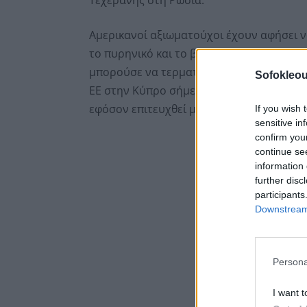
Αμερικανοί αξιωματούχοι έχουν αφήσει ν
το πυρηνικό και το βαλλιστικό πρόγραμμα
μπορούσε να τερματίσει οριστικά τον πό
Sofokleou
ΕΕ στην Κύπρο σήμερα, ο Μερτς είπε ότι 
εφόσον επιτευχθεί μια τέτοια συνολική 
If you wish 
sensitive in
confirm you
continue se
information 
further disc
participants
Downstream 
Persona
I want t