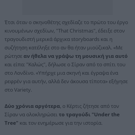
Έτσι όταν ο σκηνοθέτης σχεδίαζε το πρώτο του έργο
κινουμένων σχεδίων, "That Christmas", έδειξε στον
τραγουδιστή μερικά άρχικα storyboards και η
συζήτηση κατέληξε στο αν θα ήταν μιούζικαλ. «Με
ρώτησε
αν ήθελα να γράψω τη μουσική για αυτό
και είπα: "Καλώς", δήλωσε ο Σίραν από το σπίτι του
στο Λονδίνο. «Υπήρχε μια σκηνή και έγραψα ένα
ρεφρέν για αυτήν, αλλά δεν άκουσα τίποτα» εξήγησε
στο Variety.
Δύο χρόνια αργότερα
, ο Κέρτις ζήτησε από τον
Σίραν να ολοκληρώσει
το τραγούδι "Under the
Tree"
και τον ενημέρωσε για την ιστορία.