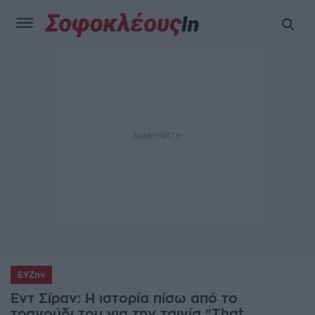
ΕΥΖην
Εντ Σίραν: Η ιστορία πίσω από το
τραγούδι του για την ταινία "That