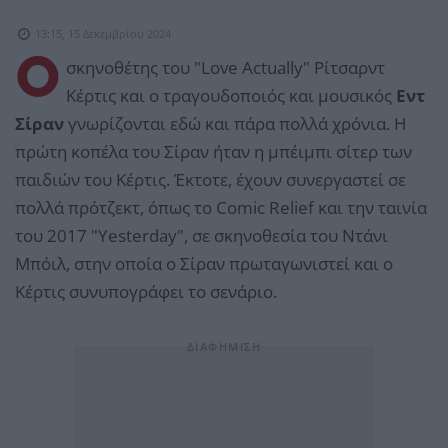
13:15, 15 Δεκεμβρίου 2024
Ο
σκηνοθέτης του "Love Actually" Ρίτσαρντ
Κέρτις και ο τραγουδοποιός και μουσικός
Εντ
Σίραν
γνωρίζονται εδώ και πάρα πολλά χρόνια. Η
πρώτη κοπέλα του Σίραν ήταν η μπέιμπι σίτερ των
παιδιών του Κέρτις. Έκτοτε, έχουν συνεργαστεί σε
πολλά πρότζεκτ, όπως το Comic Relief και την ταινία
του 2017 "Yesterday", σε σκηνοθεσία του Ντάνι
Μπόιλ, στην οποία ο Σίραν πρωταγωνιστεί και ο
Κέρτις συνυπογράφει το σενάριο.