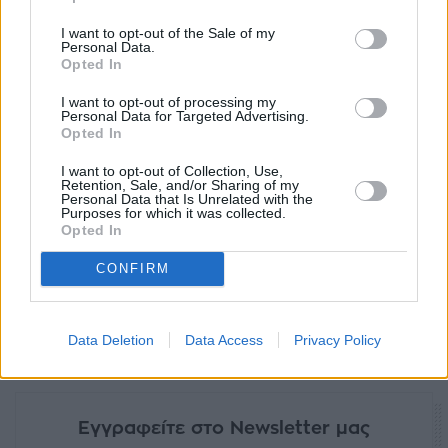
I want to opt-out of the Sale of my
Personal Data.
Ακολουθήστε το Sofokleousin.gr στο
Opted In
Google News
και μάθετε πρώτοι όλες τις ειδήσεις
I want to opt-out of processing my
Personal Data for Targeted Advertising.
Opted In
ΣΧΕΤΙΚΆ ΆΡΘΡΑ
I want to opt-out of Collection, Use,
Retention, Sale, and/or Sharing of my
Personal Data that Is Unrelated with the
Purposes for which it was collected.
Opted In
ΕΥΖΗΝ
Εντ Σίραν: Ο ρόλος έκπληξη
CONFIRM
στην ταινία "Sumotherhood"
08:38, 04 Σεπτεμβρίου 2023
Data Deletion
Data Access
Privacy Policy
Εγγραφείτε στο Newsletter μας