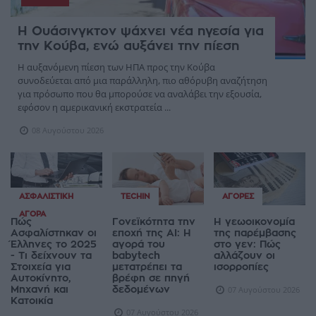
Η Ουάσινγκτον ψάχνει νέα ηγεσία για
την Κούβα, ενώ αυξάνει την πίεση
Η αυξανόμενη πίεση των ΗΠΑ προς την Κούβα
συνοδεύεται από μια παράλληλη, πιο αθόρυβη αναζήτηση
για πρόσωπο που θα μπορούσε να αναλάβει την εξουσία,
εφόσον η αμερικανική εκστρατεία ...
08 Αυγούστου 2026
ΑΣΦΑΛΙΣΤΙΚΉ
TECHIN
ΑΓΟΡΈΣ
ΑΓΟΡΆ
Πώς
Γονεϊκότητα την
Η γεωοικονομία
Ασφαλίστηκαν οι
εποχή της AI: Η
της παρέμβασης
Έλληνες το 2025
αγορά του
στο γεν: Πώς
- Τι δείχνουν τα
babytech
αλλάζουν οι
Στοιχεία για
μετατρέπει τα
ισορροπίες
Αυτοκίνητο,
βρέφη σε πηγή
Μηχανή και
δεδομένων
07 Αυγούστου 2026
Κατοικία
07 Αυγούστου 2026