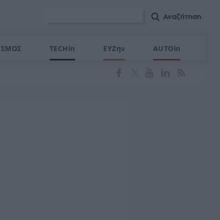
ΙΣΜΟΣ
TECHin
ΕΥΖην
AUTOin