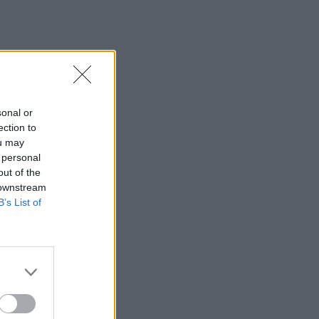
sonal or
ection to
ou may
 personal
out of the
 downstream
B’s List of