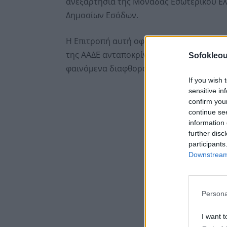
ανεξαρτησία της Μονάδας Εσωτερικού Ελ
Δημοσίων Εσόδων.
Η Επιτροπή αυτή οφείλει,
να εποπτεύει κ
της ΑΑΔΕ ανταποκρίνεται στο έργο της και
Sofokleou
φαινόμενα διαφθοράς μέσα στις φορολογι
If you wish 
sensitive in
confirm you
continue se
information 
further disc
participants
Downstream 
Persona
I want t