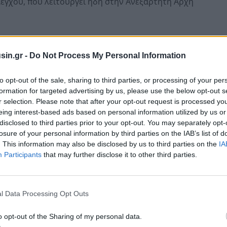
έγχου, που λειτουργεί ήδη στην Ανεξάρτητη Αρχή
αι να ελέγχει εάν η
Μονάδα Εσωτερικού Ελέγχου
 διερευνά όπως οφείλει τις καταγγελίες γιαα
sin.gr -
Do Not Process My Personal Information
κές υπηρεσίες.
to opt-out of the sale, sharing to third parties, or processing of your per
formation for targeted advertising by us, please use the below opt-out s
r selection. Please note that after your opt-out request is processed y
eing interest-based ads based on personal information utilized by us or
disclosed to third parties prior to your opt-out. You may separately opt-
losure of your personal information by third parties on the IAB’s list of
. This information may also be disclosed by us to third parties on the
IA
Participants
that may further disclose it to other third parties.
l Data Processing Opt Outs
o opt-out of the Sharing of my personal data.