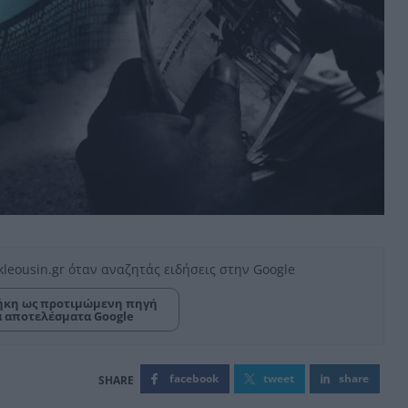
kleousin.gr όταν αναζητάς ειδήσεις στην Google
κη ως προτιμώμενη πηγή
α αποτελέσματα Google
facebook
tweet
share