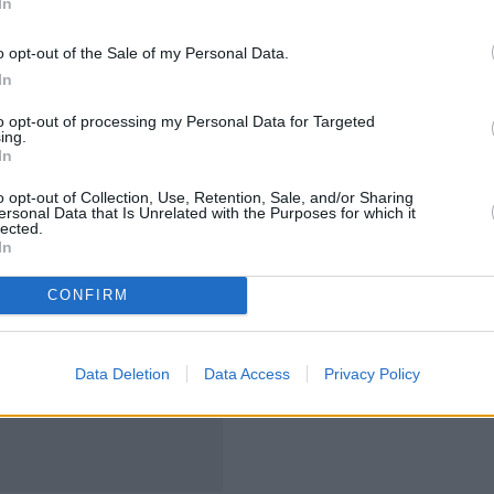
In
 εκδόθηκε συμπωματικά, την ώρα που "έσκασε" η
αράξει τις φορολογικές υπηρεσίες
σε όλη τη χώρα.
o opt-out of the Sale of my Personal Data.
In
δες έλεγχοι για
μεγάλες φορολογικές απάτες και
to opt-out of processing my Personal Data for Targeted
γονται και οι συνήθεις επιτόπιοι έλεγχοι σε
ing.
In
o opt-out of Collection, Use, Retention, Sale, and/or Sharing
ersonal Data that Is Unrelated with the Purposes for which it
lected.
In
CONFIRM
Data Deletion
Data Access
Privacy Policy