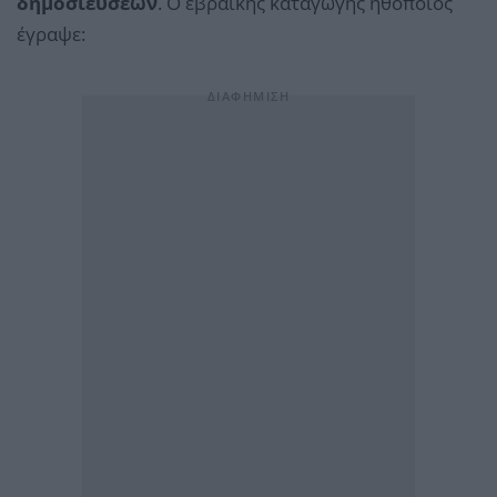
δημοσιεύσεων
. Ο εβραϊκής καταγωγής ηθοποιός
έγραψε: