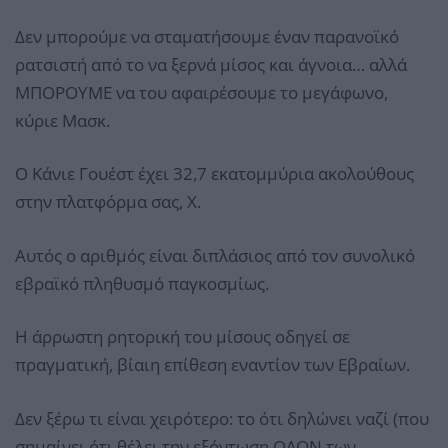
Δεν μπορούμε να σταματήσουμε έναν παρανοϊκό
ρατσιστή από το να ξερνά μίσος και άγνοια… αλλά
ΜΠΟΡΟΥΜΕ να του αφαιρέσουμε το μεγάφωνο,
κύριε Μασκ.
Ο Κάνιε Γουέστ έχει 32,7 εκατομμύρια ακολούθους
στην πλατφόρμα σας, Χ.
Αυτός ο αριθμός είναι διπλάσιος από τον συνολικό
εβραϊκό πληθυσμό παγκοσμίως.
Η άρρωστη ρητορική του μίσους οδηγεί σε
πραγματική, βίαιη επίθεση εναντίον των Εβραίων.
Δεν ξέρω τι είναι χειρότερο: το ότι δηλώνει ναζί (που
σημαίνει ότι θέλει την εξόντωση ΟΛΩΝ των