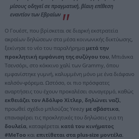
μίσους οδηγεί σε πραγματική, βίαιη επίθεση
εναντίον των Εβραίων
Ο Γουέστ, που βρίσκεται σε διαρκή εκστρατεία
ακραίων δηλώσεων στα μέσα κοινωνικής δικτύωσης,
ξεκίνησε το νέο του παραλήρημα
μετά την
προκλητική εμφάνιση της συζύγου του
, Μπιάνκα
Τσενσόρι, στο κόκκινο χαλί των Grammy, όπου
εμφανίστηκε γυμνή, καλυμμένη μόνο με ένα διάφανο
καλσόν-φόρεμα. Ωστόσο, οι πιο πρόσφατες
αναρτήσεις του έχουν προκαλέσει συναγερμό, καθώς
εκθειάζει τον Αδόλφο Χίτλερ, δηλώνει ναζί
,
προωθεί σχέδιο μπλούζας Yeezy
με σβάστικα
,
επαναφέρει τις προκλητικές του δηλώσεις για τη
δουλεία
, καταφέρεται
κατά του κινήματος
#MeToo
και
επιτίθεται στα plus-size μοντέλα
.