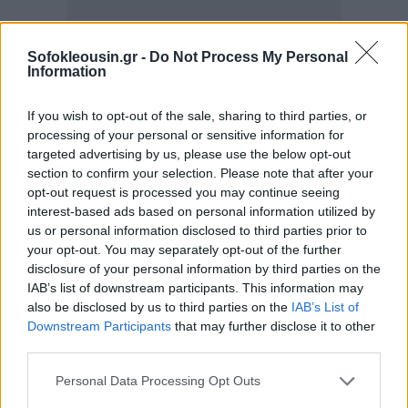
Ο Σουίμερ, ο οποίος έχει χρησιμοποιήσει την
Sofokleousin.gr -
Do Not Process My Personal
Information
πλατφόρμα του πολλές φορές για να μιλήσει ενάντια
στον αντισημιτισμό, αναρωτήθηκε:
If you wish to opt-out of the sale, sharing to third parties, or
processing of your personal or sensitive information for
targeted advertising by us, please use the below opt-out
Τι είναι χειρότερο; Το ότι ο Γουέστ δηλώνει ναζί
section to confirm your selection. Please note that after your
(που σημαίνει ότι θέλει την εξόντωση ΟΛΩΝ των
opt-out request is processed you may continue seeing
περιθωριοποιημένων ομάδων,
interest-based ads based on personal information utilized by
us or personal information disclosed to third parties prior to
συμπεριλαμβανομένης της δικής του) ή το ότι δεν
your opt-out. You may separately opt-out of the further
υπάρχει αρκετή ΟΡΓΗ για να απομακρυνθεί και να
disclosure of your personal information by third parties on the
αποκλειστεί από όλα τα μέσα κοινωνικής
IAB’s list of downstream participants. This information may
also be disclosed by us to third parties on the
IAB’s List of
δικτύωσης σε αυτό το σημείο;
Downstream Participants
that may further disclose it to other
third parties.
Personal Data Processing Opt Outs