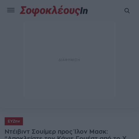
ΕΥΖην
Ντέιβιντ Σουίμερ προς Ίλον Μασκ:
"Αποκλείστε τον Κάνιε Γουέστ από το Χ.