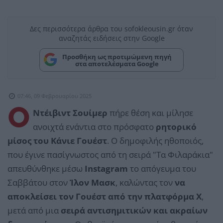
Δες περισσότερα άρθρα του sofokleousin.gr όταν
αναζητάς ειδήσεις στην Google
Προσθήκη ως προτιμώμενη πηγή
στα αποτελέσματα Google
07:46, 09 Φεβρουαρίου 2025
Ο
Ντέιβιντ Σουίμερ
πήρε θέση και μίλησε
ανοιχτά ενάντια στο πρόσφατο
ρητορικό
μίσος του Κάνιε Γουέστ
. Ο δημοφιλής ηθοποιός,
που έγινε πασίγνωστος από τη σειρά "Τα Φιλαράκια"
απευθύνθηκε μέσω
Instagram
το απόγευμα του
Σαββάτου στον
Ίλον Μασκ
, καλώντας τον
να
αποκλείσει τον Γουέστ
από την πλατφόρμα Χ
,
μετά από μια
σειρά αντισημιτικών και ακραίων