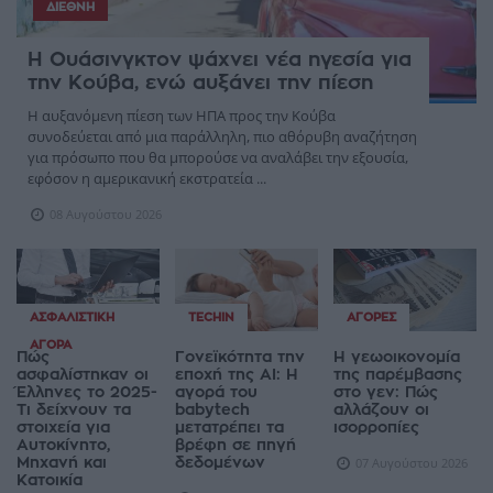
ΔΙΕΘΝΉ
Η Ουάσινγκτον ψάχνει νέα ηγεσία για
την Κούβα, ενώ αυξάνει την πίεση
Η αυξανόμενη πίεση των ΗΠΑ προς την Κούβα
συνοδεύεται από μια παράλληλη, πιο αθόρυβη αναζήτηση
για πρόσωπο που θα μπορούσε να αναλάβει την εξουσία,
εφόσον η αμερικανική εκστρατεία ...
08 Αυγούστου 2026
ΑΣΦΑΛΙΣΤΙΚΉ
TECHIN
ΑΓΟΡΈΣ
ΑΓΟΡΆ
Πώς
Γονεϊκότητα την
Η γεωοικονομία
ασφαλίστηκαν οι
εποχή της AI: Η
της παρέμβασης
Έλληνες το 2025-
αγορά του
στο γεν: Πώς
Τι δείχνουν τα
babytech
αλλάζουν οι
στοιχεία για
μετατρέπει τα
ισορροπίες
Αυτοκίνητο,
βρέφη σε πηγή
Μηχανή και
δεδομένων
07 Αυγούστου 2026
Κατοικία