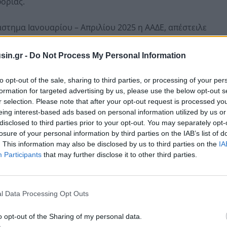
ορίας.
άστημα Ιανουαρίου – Απριλίου 2025 η ΑΑΔΕ, απέστειλε
 Εσόδων από Εγκληματικές Δραστηριότητες (ΑΚΝΕΕΔ),
 προκειμένου να ελεγχθούν και για «ξέπλυμα»
sin.gr -
Do Not Process My Personal Information
to opt-out of the sale, sharing to third parties, or processing of your per
formation for targeted advertising by us, please use the below opt-out s
r selection. Please note that after your opt-out request is processed y
eing interest-based ads based on personal information utilized by us or
disclosed to third parties prior to your opt-out. You may separately opt-
losure of your personal information by third parties on the IAB’s list of
. This information may also be disclosed by us to third parties on the
IA
Participants
that may further disclose it to other third parties.
l Data Processing Opt Outs
o opt-out of the Sharing of my personal data.