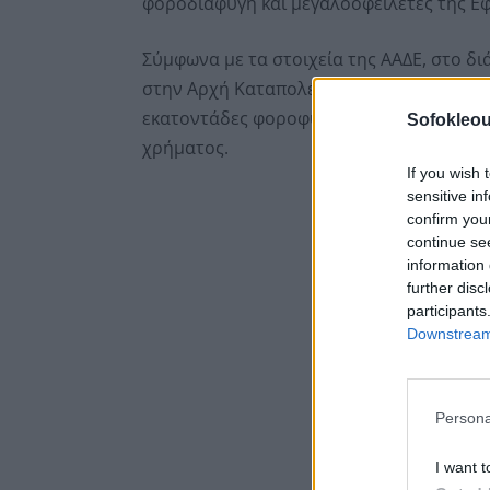
φοροδιαφυγή και μεγαλοοφειλέτες της Εφ
Σύμφωνα με τα στοιχεία της ΑΑΔΕ, στο δι
στην Αρχή Καταπολέμησης Νομιμοποίησης
εκατοντάδες φοροφυγάδες και οφειλέτες,
Sofokleou
χρήματος.
If you wish 
sensitive in
confirm you
continue se
information 
further disc
participants
Downstream 
Persona
I want t