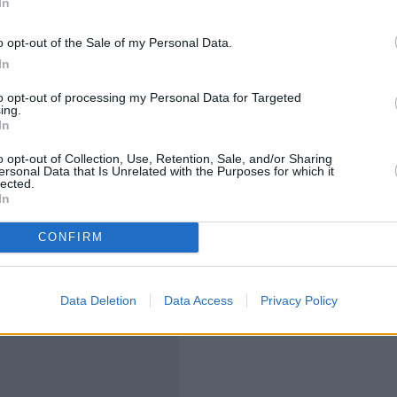
In
ΕΕΔ για να ελεγχθούν για τη διακίνηση μαύρου
ία έχουν διαπράξει φοροδιαφυγή ύψους άνω των
o opt-out of the Sale of my Personal Data.
In
πα, τα οποία έχουν χρέη προς το δημόσιο ύψους
to opt-out of processing my Personal Data for Targeted
λικός αριθμός των φορολογουμένων οι οποίοι θα
ing.
In
ου χρήματος να ανέλθει σε
693 ΑΦΜ.
o opt-out of Collection, Use, Retention, Sale, and/or Sharing
ersonal Data that Is Unrelated with the Purposes for which it
lected.
In
CONFIRM
Data Deletion
Data Access
Privacy Policy