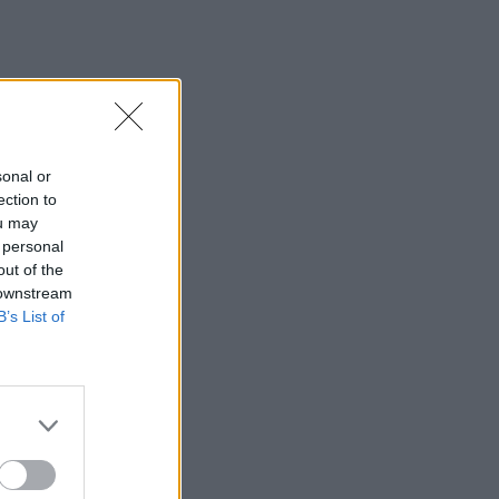
sonal or
ection to
ou may
 personal
out of the
 downstream
B’s List of