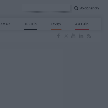
ΙΣΜΟΣ
TECHin
ΕΥΖην
AUTOin