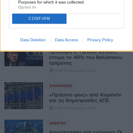
Purposes for which it was collected.
ΕΝΈΡΓΕΙΑ
Opted In
«Όλα ανοιχτά» για το μέλλον
CONFIRM
της ΕΛΤΕΧ Άνεμος
18:40, 05 Ιανουαρίου 2018
Data Deletion
Data Access
Privacy Policy
ΕΝΈΡΓΕΙΑ
Προχωρά ο Turkish Stream,
έτοιμο το 40% του θαλάσσιου
τμήματος
15:05, 04 Ιανουαρίου 2018
ΕΠΙΧΕΙΡΉΣΕΙΣ
«Πράσινο φως» από Κομισιόν
για τις δημοπρασίες ΑΠΕ
14:43, 04 Ιανουαρίου 2018
ΕΝΈΡΓΕΙΑ
Ασφαλιστικές και ενέργεια: Οι