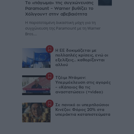
Το «πάγωμα» της συγχώνευσης
Paramount – Warner βυθίζει το
Χόλιγουντ στην αβεβαιότητα
Η παρατεταμένη δικαστική μάχη για τη
συγχώνευση της Paramount με τη Warner
Bros....
Η ΕΕ δοκιμάζεται με
πολλαπλές κρίσεις, ενώ οι
εξελίξεις... καθορίζονται
αλλού
Τζέιμι Ντάιμον:
Υπερμόχλευση στις αγορές
– «Κάποιος θα τις
αναστατώσει» (+video)
Σε πανικό οι υπερπλούσιοι
Κινέζοι: Φόρος 20% στα
υπεράκτια καταπιστεύματα