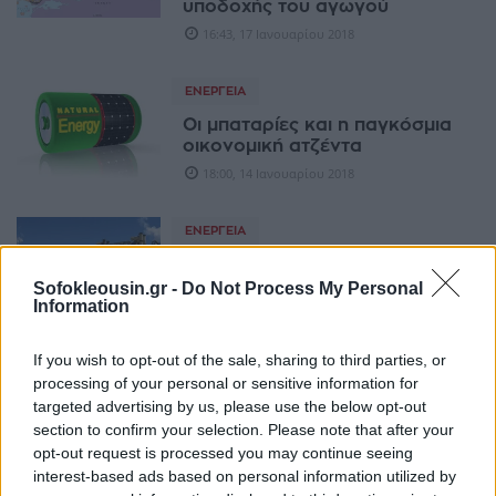
υποδοχής του αγωγού
16:43, 17 Ιανουαρίου 2018
ΕΝΈΡΓΕΙΑ
Οι μπαταρίες και η παγκόσμια
οικονομική ατζέντα
18:00, 14 Ιανουαρίου 2018
ΕΝΈΡΓΕΙΑ
Σε αναβάθμιση οι ενεργειακές
σχέσεις Ελλάδας - ΠΓΔΜ
Sofokleousin.gr -
Do Not Process My Personal
Information
10:06, 14 Ιανουαρίου 2018
If you wish to opt-out of the sale, sharing to third parties, or
ΕΠΙΧΕΙΡΉΣΕΙΣ
processing of your personal or sensitive information for
Αζερμπαϊτζάν: Σε τελικό στάδιο
targeted advertising by us, please use the below opt-out
η μεταφορά φυσικού αερίου
section to confirm your selection. Please note that after your
στην Ευρώπη
opt-out request is processed you may continue seeing
17:57, 11 Ιανουαρίου 2018
interest-based ads based on personal information utilized by