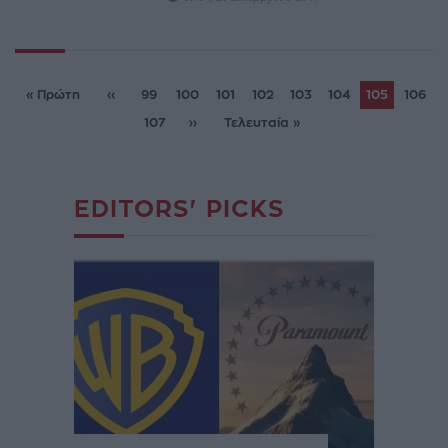
« Πρώτη
‹‹
99
100
101
102
103
104
105
106
107
››
Τελευταία »
EDITORS' PICKS