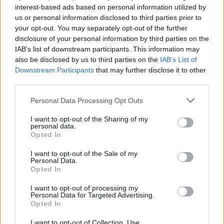
πολιτική πίστη τους στην Κίνα και τον
interest-based ads based on personal information utilized by
us or personal information disclosed to third parties prior to
«πατριωτισμό» τους. Λόγω αυτής της προϋπόθεσης,
your opt-out. You may separately opt-out of the further
αποκλείστηκαν ή δεν κατέβηκαν υποψήφιοι
disclosure of your personal information by third parties on the
φιλοδημοκρατικοί ακτιβιστές, αρκετοί εκ των
IAB’s list of downstream participants. This information may
also be disclosed by us to third parties on the
IAB’s List of
οποίων άλλωστε είναι φυλακισμένοι ή έχουν φύγει
Downstream Participants
that may further disclose it to other
στο εξωτερικό.
third parties.
Personal Data Processing Opt Outs
Δικαίωμα ψήφου έχουν περίπου 4,5 εκατομμύρια
κάτοικοι του Χονγκ Κονγκ.
I want to opt-out of the Sharing of my
personal data.
Opted In
I want to opt-out of the Sale of my
Personal Data.
Opted In
I want to opt-out of processing my
Personal Data for Targeted Advertising.
Opted In
I want to opt-out of Collection, Use,