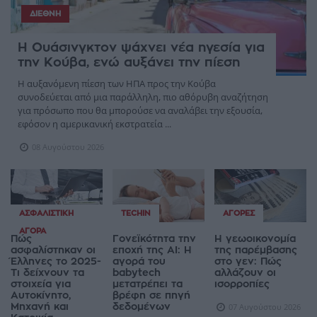
ΔΙΕΘΝΉ
Η Ουάσινγκτον ψάχνει νέα ηγεσία για
την Κούβα, ενώ αυξάνει την πίεση
Η αυξανόμενη πίεση των ΗΠΑ προς την Κούβα
συνοδεύεται από μια παράλληλη, πιο αθόρυβη αναζήτηση
για πρόσωπο που θα μπορούσε να αναλάβει την εξουσία,
εφόσον η αμερικανική εκστρατεία ...
08 Αυγούστου 2026
ΑΣΦΑΛΙΣΤΙΚΉ
TECHIN
ΑΓΟΡΈΣ
ΑΓΟΡΆ
Πώς
Γονεϊκότητα την
Η γεωοικονομία
ασφαλίστηκαν οι
εποχή της AI: Η
της παρέμβασης
Έλληνες το 2025-
αγορά του
στο γεν: Πώς
Τι δείχνουν τα
babytech
αλλάζουν οι
στοιχεία για
μετατρέπει τα
ισορροπίες
Αυτοκίνητο,
βρέφη σε πηγή
Μηχανή και
δεδομένων
07 Αυγούστου 2026