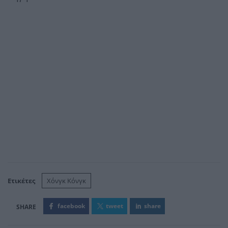
Ετικέτες
Χόνγκ Κόνγκ
facebook
tweet
share