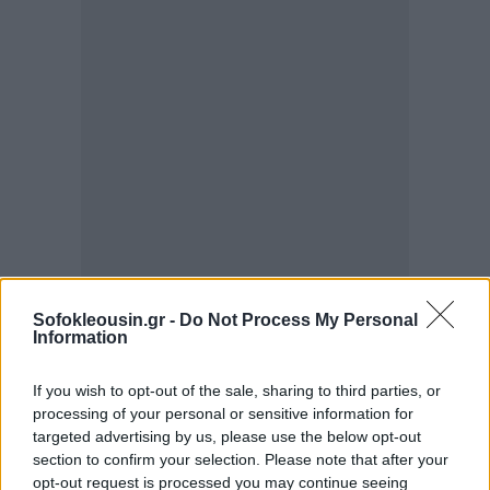
Sofokleousin.gr -
Do Not Process My Personal
Information
If you wish to opt-out of the sale, sharing to third parties, or
processing of your personal or sensitive information for
targeted advertising by us, please use the below opt-out
Οι 153 υποψήφιοι έπρεπε, για να εγκριθεί η
section to confirm your selection. Please note that after your
υποψηφιότητά τους, να δώσουν εγγυήσεις για την
opt-out request is processed you may continue seeing