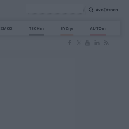
ΙΣΜΟΣ
TECHin
ΕΥΖην
AUTOin