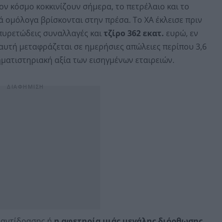
ν κόσμο κοκκινίζουν σήμερα, το πετρέλαιο και το
ά ομόλογα βρίσκονται στην πρέσα. Το ΧΑ έκλεισε πριν
 πυρετώδεις συναλλαγές και
τζίρο 362 εκατ.
ευρώ, εν
υτή μεταφράζεται σε ημερήσιες απώλειες περίπου 3,6
ηματιστηριακή αξία των εισηγμένων εταιρειών.
αντίδρασης ή
η
αφετηρία μιάς μεγάλης διόρθωσης,