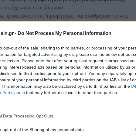
ι απεύχονταν στο ελληνικό
ς, αποφεύγουν τις "προφητείες" και σταθμίζουν τα νέα
 και στην παγκόσμια οικονομία, μετά την νέα
ματισμό της εκεχειρία ΗΠΑ-Ιράν.
sin.gr -
Do Not Process My Personal Information
εθνώς
και οι επενδυτές "στριμώχνονται στην έξοδο",
to opt-out of the sale, sharing to third parties, or processing of your per
formation for targeted advertising by us, please use the below opt-out s
 απώλειες. Καθοριστική παράμετρος για την
r selection. Please note that after your opt-out request is processed y
ς τις επόμενες μέρες θα είναι οι εξελίξεις στον
eing interest-based ads based on personal information utilized by us or
 η ροή ενεργειακών πόρων, καθώς τα Στενά του Ορμούζ
disclosed to third parties prior to your opt-out. You may separately opt-
losure of your personal information by third parties on the IAB’s list of
. This information may also be disclosed by us to third parties on the
IA
Participants
that may further disclose it to other third parties.
l Data Processing Opt Outs
o opt-out of the Sharing of my personal data.