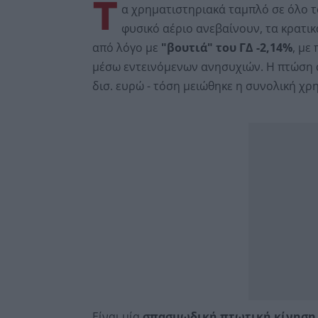
Τ
α χρηματιστηριακά ταμπλό σε όλο το
φυσικό αέριο ανεβαίνουν, τα κρατικ
από λόγο με
"βουτιά" του ΓΔ -2,14%
, με
μέσω εντεινόμενων ανησυχιών. Η πτώση α
δισ. ευρώ - τόση μειώθηκε η συνολική χρ
Είναι μία
σπασμωδική πτωτική κίνηση