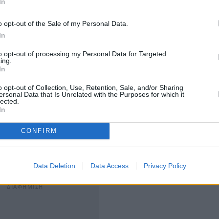
In
o opt-out of the Sale of my Personal Data.
In
to opt-out of processing my Personal Data for Targeted
ing.
ς η μεταβλητότητα θα αυξηθεί και οι διακυμάνσεις θα
In
σόμενων "καλών" και "κακών" νέων , που θα
o opt-out of Collection, Use, Retention, Sale, and/or Sharing
ersonal Data that Is Unrelated with the Purposes for which it
τικές κλιμάκωση της κρίσης.
lected.
In
τό αποτυπώνεται σήμερα σε ολα τα χρηματιστηριακά
CONFIRM
κός CAC40 χάνουν περίπου 2,15%, ο FT-100 του Λονδίνου
 στη Ζυρίχη έχουν περιοριστεί σε -1,15%. Στη Wall
P500 στο -0,80%, ενώ ο Nasdaq χάνει 0,65%.
Data Deletion
Data Access
Privacy Policy