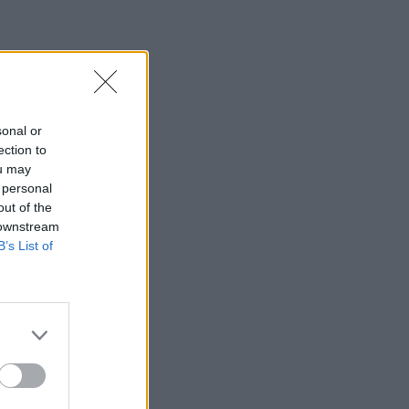
sonal or
ection to
ou may
 personal
out of the
 downstream
B’s List of