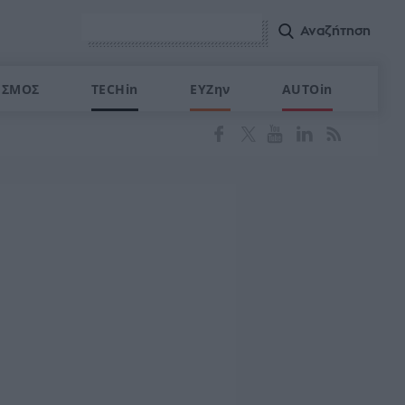
ΙΣΜΟΣ
TECHin
ΕΥΖην
AUTOin