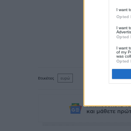
I want t
Opted 
I want 
Advertis
Opted 
I want t
of my P
was col
Opted 
Ετικέτες
ευρώ
Ακολουθήστε το
και μάθετε πρώτο