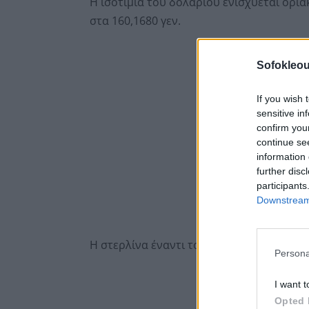
Η ισοτιμία του δολαρίου ενισχύεται ορια
στα 160,1680 γεν.
Sofokleou
If you wish 
sensitive in
confirm you
continue se
information 
further disc
participants
Downstream 
Η στερλίνα έναντι του δολαρίου σημειών
Persona
I want t
Opted 