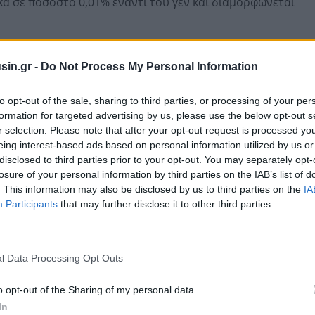
κά σε ποσοστό 0,01% έναντι του γεν και διαμορφώνεται
sin.gr -
Do Not Process My Personal Information
to opt-out of the sale, sharing to third parties, or processing of your per
formation for targeted advertising by us, please use the below opt-out s
r selection. Please note that after your opt-out request is processed y
eing interest-based ads based on personal information utilized by us or
disclosed to third parties prior to your opt-out. You may separately opt-
losure of your personal information by third parties on the IAB’s list of
. This information may also be disclosed by us to third parties on the
IA
Participants
that may further disclose it to other third parties.
ει άνοδο 0,46% και διαμορφώνεται στα 1,3398 δολάρια.
l Data Processing Opt Outs
o opt-out of the Sharing of my personal data.
In