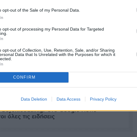
o opt-out of the Sale of my Personal Data.
In
to opt-out of processing my Personal Data for Targeted
ing.
In
o opt-out of Collection, Use, Retention, Sale, and/or Sharing
ersonal Data that Is Unrelated with the Purposes for which it
lected.
In
CONFIRM
facebook
tweet
share
Data Deletion
Data Access
Privacy Policy
 Sofokleousin.gr στο Google News
ι όλες τις ειδήσεις