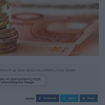
kleousin.gr όταν αναζητάς ειδήσεις στην Google
κη ως προτιμώμενη πηγή
α αποτελέσματα Google
facebook
tweet
share