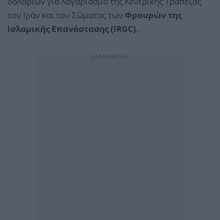
δολαρίων για λογαριασμό της Κεντρικής Τράπεζας
του Ιράν και του Σώματος των
Φρουρών της
Ισλαμικής Επανάστασης (IRGC)
.