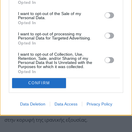
Opted In
I want to opt-out of the Sale of my
Personal Data.
Opted In
Παράλληλα με την εταιρεία, κυρώσεις επιβλήθηκαν
I want to opt-out of processing my
και σε τρία κορυφαία στελέχη
της. Πρόκειται για
Personal Data for Targeted Advertising.
Opted In
τους
αδελφούς Σεγέντ Μοχάμαντ Αλί Αγκαμίρ
Μοχάμαντ Αλί
και
Σεγέντ Μοχάμαντ Αγκαμίρ
I want to opt-out of Collection, Use,
Retention, Sale, and/or Sharing of my
Μοχάμαντ Αλί
, καθώς και τον διευθύνοντα
Personal Data that Is Unrelated with the
Purposes for which it was collected.
σύμβουλο της Nobitex,
Αμίρ Χοσεΐν Ραντ
.
Opted In
CONFIRM
Η έρευνα του Reuters ανέφερε ότι οι δύο αδελφοί
ανήκουν στην
οικογένεια Χαραζί
, μία από τις
ισχυρότερες πολιτικές και θρησκευτικές δυναστείες
Data Deletion
Data Access
Privacy Policy
της Ισλαμικής Δημοκρατίας, με στενές διασυνδέσεις
στην κορυφή της ιρανικής εξουσίας.