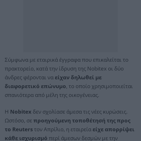
Σύμφωνα με εταιρικά έγγραφα που επικαλείται το
πρακτορείο, κατά την ίδρυση της Nobitex οι δύο
άνδρες φέρονται να
είχαν δηλωθεί με
διαφορετικό επώνυμο
, το οποίο χρησιμοποιείται
σπανιότερα από μέλη της οικογένειας.
Η
Nobitex
δεν σχολίασε άμεσα τις νέες κυρώσεις.
Ωστόσο, σε
προηγούμενη τοποθέτησή της προς
το Reuters
τον Απρίλιο, η εταιρεία
είχε απορρίψει
κάθε ισχυρισμό
περί άμεσων δεσμών με την