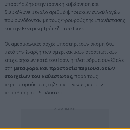
υποστήριξη» στην ιρανική κυβέρνηση και
διευκόλυνε μεγάλο αριθμό ψηφιακών συναλλαγών
που συνδέονταν με τους Φρουρούς της Επανάστασης
και την Κεντρική Τράπεζα του Ιράν.
Οι αμερικανικές αρχές υποστηρίζουν ακόμη ότι,
μετά την έναρξη των αμερικανικών στρατιωτικών
επιχειρήσεων κατά του Ιράν, η πλατφόρμα συνέβαλε
στη
μεταφορά και προστασία περιουσιακών
στοιχείων του καθεστώτος
, παρά τους
περιορισμούς στις τηλεπικοινωνίες και την
πρόσβαση στο διαδίκτυο.