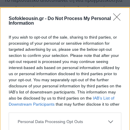
των ψηφιακών οικονομικών εγκλημάτων: μία και
μόνο επιτυχημένη απάτη μπορεί να αποφέρει ποσά
Sofokleousin.gr -
Do Not Process My Personal
Information
που παλαιότερα απαιτούσαν ολόκληρα δίκτυα
οργανωμένου εγκλήματος.
If you wish to opt-out of the sale, sharing to third parties, or
processing of your personal or sensitive information for
Η έκρηξη των κλοπών κρυπτονομισμάτων
targeted advertising by us, please use the below opt-out
section to confirm your selection. Please note that after your
Η υπόθεση δεν αποτελεί μεμονωμένο περιστατικό.
opt-out request is processed you may continue seeing
Το
2024
,
ομάδα νεαρών απατεώνων στην
interest-based ads based on personal information utilized by
Καλιφόρνια
κατηγορήθηκε ότι απέσπασε
Bitcoin
us or personal information disclosed to third parties prior to
your opt-out. You may separately opt-out of the further
αξίας άνω των 200 εκατ.
δολαρίων από επενδυτή
disclosure of your personal information by third parties on the
στην Ουάσιγκτον, χρησιμοποιώντας παρόμοιες
IAB’s list of downstream participants. This information may
μεθόδους εξαπάτησης.
also be disclosed by us to third parties on the
IAB’s List of
Downstream Participants
that may further disclose it to other
third parties.
Την επόμενη χρονιά, το
FBI
κατέγραψε απώλειες
άνω των 11 δισ. δολαρίων από υποθέσεις
Personal Data Processing Opt Outs
κλοπής κρυπτονομισμάτων
, ποσό αυξημένο κατά