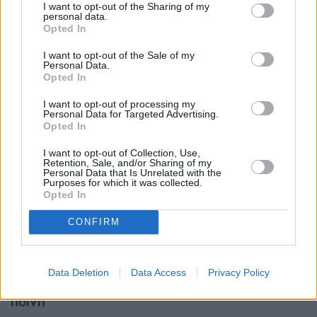
I want to opt-out of the Sharing of my
personal data.
περίπου 20% σε σχέση με το προηγούμενο έτος.
Opted In
Οι αριθμοί αυτοί αφορούν
μόνο τα περιστατικά
I want to opt-out of the Sale of my
Personal Data.
που καταγγέλθηκαν
επισήμως στις αρχές, γεγονός
Opted In
που σημαίνει ότι το πραγματικό μέγεθος του
I want to opt-out of processing my
Personal Data for Targeted Advertising.
προβλήματος ενδέχεται να είναι πολύ μεγαλύτερο.
Opted In
Οι ειδικοί επισημαίνουν, ότι η ταχεία ανάπτυξη των
I want to opt-out of Collection, Use,
Retention, Sale, and/or Sharing of my
ψηφιακών περιουσιακών στοιχείων έχει
Personal Data that Is Unrelated with the
Purposes for which it was collected.
δημιουργήσει νέες ευκαιρίες για εγκληματικές
Opted In
δραστηριότητες, καθώς μεγάλα ποσά μπορούν να
CONFIRM
μετακινηθούν διεθνώς με ταχύτητα και σχετική
ανωνυμία.
Data Deletion
Data Access
Privacy Policy
Από φυλάκιση 40 ετών σε πολύ ελαφρύτερη
ποινή