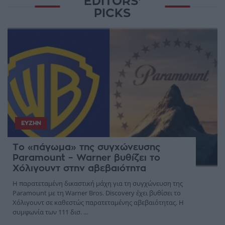
EDITORS'
PICKS
ΕΥΖΗΝ
Το «πάγωμα» της συγχώνευσης
Paramount – Warner βυθίζει το
Χόλιγουντ στην αβεβαιότητα
Η παρατεταμένη δικαστική μάχη για τη συγχώνευση της
Paramount με τη Warner Bros. Discovery έχει βυθίσει το
Χόλιγουντ σε καθεστώς παρατεταμένης αβεβαιότητας. Η
συμφωνία των 111 δισ. ...