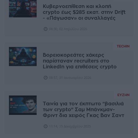
Κυβερνοεπίθεση και κλοπή
crypto έως $285 εκατ. στην Drift
- «Πάγωσαν» οι συναλλαγές
08:30, 02 Απριλίου 2026
TECHIN
Βορειοκορεάτες χάκερς
παρίσταναν recruiters στο
LinkedIn για επιθέσεις crypto
08:57, 31 Ιανουαρίου 2026
ΕΥΖΗΝ
Ταινία για τον έκπτωτο "βασιλιά
των crypto" Σαμ Μπάνκμαν-
Φριντ δια χειρός Γκας Βαν Σαντ
11:14, 15 Δεκεμβρίου 2025