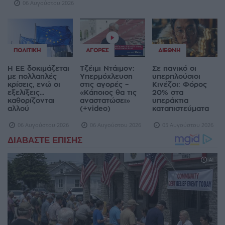
06 Αυγούστου 2026
ΠΟΛΙΤΙΚΉ
ΑΓΟΡΈΣ
ΔΙΕΘΝΉ
Η ΕΕ δοκιμάζεται
Τζέιμι Ντάιμον:
Σε πανικό οι
με πολλαπλές
Υπερμόχλευση
υπερπλούσιοι
κρίσεις, ενώ οι
στις αγορές –
Κινέζοι: Φόρος
εξελίξεις...
«Κάποιος θα τις
20% στα
καθορίζονται
αναστατώσει»
υπεράκτια
αλλού
(+video)
καταπιστεύματα
06 Αυγούστου 2026
06 Αυγούστου 2026
05 Αυγούστου 2026