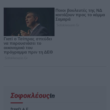
freeD Α.Ε.