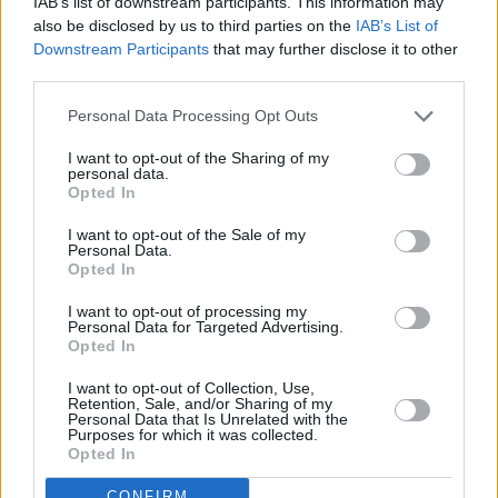
IAB’s list of downstream participants. This information may
την Κούβα, ενώ αυξάνει την πίεση
also be disclosed by us to third parties on the
IAB’s List of
Downstream Participants
that may further disclose it to other
Η αυξανόμενη πίεση των ΗΠΑ προς την Κούβα
third parties.
συνοδεύεται από μια παράλληλη, πιο αθόρυβη αναζήτηση
για πρόσωπο που θα μπορούσε να αναλάβει την εξουσία,
Personal Data Processing Opt Outs
εφόσον η αμερικανική εκστρατεία ...
08 Αυγούστου 2026
I want to opt-out of the Sharing of my
personal data.
Opted In
I want to opt-out of the Sale of my
Personal Data.
ΑΣΦΑΛΙΣΤΙΚΉ
TECHIN
ΑΓΟΡΈΣ
Opted In
ΑΓΟΡΆ
Πώς
Γονεϊκότητα την
Η γεωοικονομία
I want to opt-out of processing my
ασφαλίστηκαν οι
εποχή της AI: Η
της παρέμβασης
Personal Data for Targeted Advertising.
Έλληνες το 2025-
αγορά του
στο γεν: Πώς
Opted In
Τι δείχνουν τα
babytech
αλλάζουν οι
στοιχεία για
μετατρέπει τα
ισορροπίες
I want to opt-out of Collection, Use,
Αυτοκίνητο,
βρέφη σε πηγή
Retention, Sale, and/or Sharing of my
Μηχανή και
δεδομένων
07 Αυγούστου 2026
Personal Data that Is Unrelated with the
Κατοικία
Purposes for which it was collected.
07 Αυγούστου 2026
Opted In
08 Αυγούστου 2026
CONFIRM