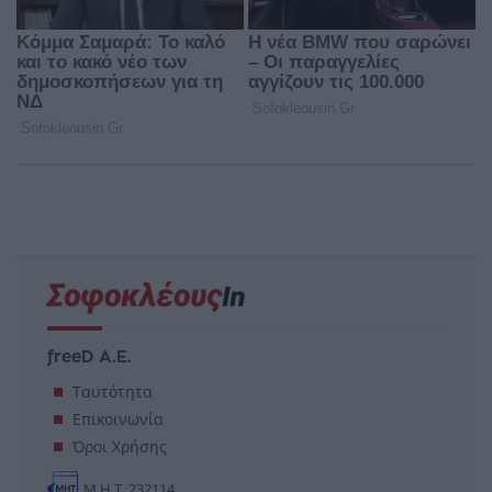
freeD Α.Ε.
Ταυτότητα
Επικοινωνία
Όροι Χρήσης
Μ.Η.Τ. 232114