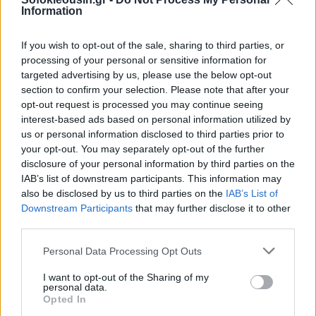
κεφαλαιοποίησης.
Information
If you wish to opt-out of the sale, sharing to third parties, or
Ο τραπεζικός δείκτης έγραψε αρχικά -0,25% και
processing of your personal or sensitive information for
τερμάτισε +1,37%, στο απόλυτο υψηλό ημέρας. Στην
targeted advertising by us, please use the below opt-out
πρώτη θέση η Alpha +2,1%. Ακολούθησαν Eurobank
section to confirm your selection. Please note that after your
opt-out request is processed you may continue seeing
+1,7%, Πειραιώς +1,4%, Εθνική +1,2%, Optima +0,6%,
interest-based ads based on personal information utilized by
Κύπρου +0,4%. Με αρνητικό πρόσημο Credia και
us or personal information disclosed to third parties prior to
Ελλάδος -0,3%.
your opt-out. You may separately opt-out of the further
disclosure of your personal information by third parties on the
IAB’s list of downstream participants. This information may
Στα εμποροβιομηχανικά και λοιπά blue chips
also be disclosed by us to third parties on the
IAB’s List of
ξεχώρισαν
Motor OIl
+4,6%,
Downstream Participants
that may further disclose it to other
ΕΥΔΑΠ
+4,9%, Cenergy +3,8%,
ΔΕΗ
+2,1%, ΓΕΚ
third parties.
ΤΕΡΝΑ +1,7%, Aktor +1%.
Personal Data Processing Opt Outs
I want to opt-out of the Sharing of my
Στο κόκκινο οι
Coca-Cola
-1,5%, Aegean και ΔΑΑ
personal data.
-1%. Allwyn -0,3%.
Opted In