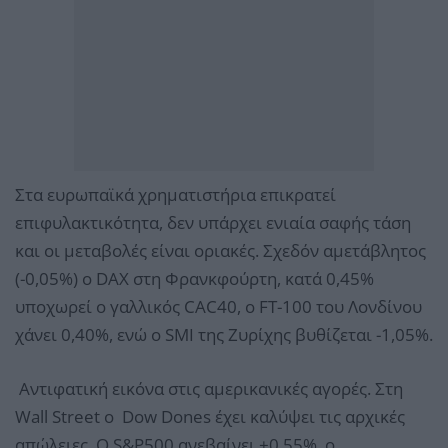
Στα ευρωπαϊκά χρηματιστήρια επικρατεί
επιφυλακτικότητα, δεν υπάρχει ενιαία σαφής τάση
και οι μεταβολές είναι οριακές. Σχεδόν αμετάβλητος
(-0,05%) ο DAX στη Φρανκφούρτη, κατά 0,45%
υποχωρεί ο γαλλικός CAC40, ο FT-100 του Λονδίνου
χάνει 0,40%, ενώ ο SMI της Ζυρίχης βυθίζεται -1,05%.
Αντιφατική εικόνα στις αμερικανικές αγορές. Στη
Wall Street o Dow Dones έχει καλύψει τις αρχικές
απώλειες. Ο S&P500 ανεβαίνει +0,55%, ο