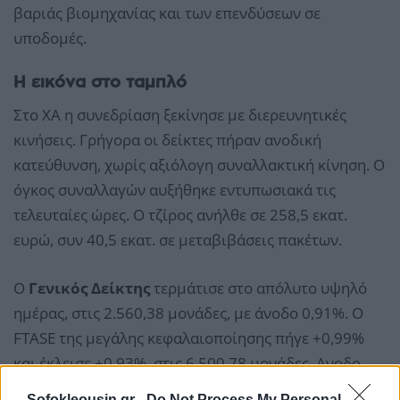
βαριάς βιομηχανίας και των επενδύσεων σε
υποδομές.
Η εικόνα στο ταμπλό
Στο ΧΑ η συνεδρίαση ξεκίνησε με διερευνητικές
κινήσεις. Γρήγορα οι δείκτες πήραν ανοδική
κατεύθυνση, χωρίς αξιόλογη συναλλακτική κίνηση. Ο
όγκος συναλλαγών αυξήθηκε εντυπωσιακά τις
τελευταίες ώρες. Ο τζίρος ανήλθε σε 258,5 εκατ.
ευρώ, συν 40,5 εκατ. σε μεταβιβάσεις πακέτων.
Ο
Γενικός Δείκτης
τερμάτισε στο απόλυτο υψηλό
ημέρας, στις 2.560,38 μονάδες, με άνοδο 0,91%. Ο
FTASE της μεγάλης κεφαλαιοποίησης πήγε +0,99%
και έκλεισε +0,93%, στις 6.500,78 μονάδες. Ανοδο
0,75% σημείωσε ο δείκτης της μεσαίας
Sofokleousin.gr -
Do Not Process My Personal