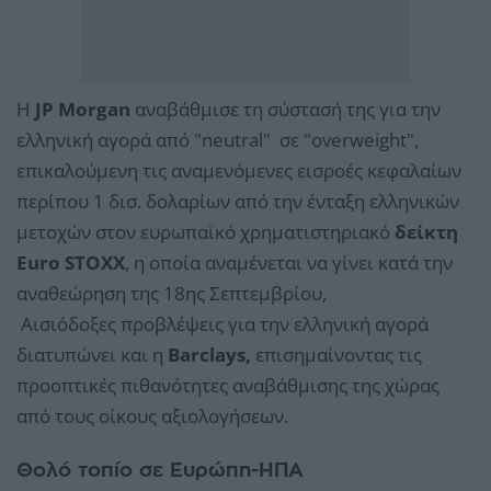
Η
JP Morgan
αναβάθμισε τη σύστασή της για την
ελληνική αγορά από "neutral" σε "overweight",
επικαλούμενη τις αναμενόμενες εισροές κεφαλαίων
περίπου 1 δισ. δολαρίων από την ένταξη ελληνικών
μετοχών στον ευρωπαϊκό χρηματιστηριακό
δείκτη
Euro STOXX
, η οποία αναμένεται να γίνει κατά την
αναθεώρηση της 18ης Σεπτεμβρίου,
Αισιόδοξες προβλέψεις για την ελληνική αγορά
διατυπώνει και η
Barclays,
επισημαίνοντας τις
προοπτικές πιθανότητες αναβάθμισης της χώρας
από τους οίκους αξιολογήσεων.
Θολό τοπίο σε Ευρώπη-ΗΠΑ