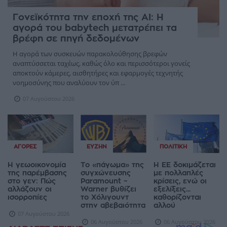
Γονεϊκότητα την εποχή της AI: Η
αγορά του babytech μετατρέπει τα
βρέφη σε πηγή δεδομένων
Η αγορά των συσκευών παρακολούθησης βρεφών
αναπτύσσεται ταχέως, καθώς όλο και περισσότεροι γονείς
αποκτούν κάμερες, αισθητήρες και εφαρμογές τεχνητής
νοημοσύνης που αναλύουν τον ύπ ...
07 Αυγούστου 2026
ΑΓΟΡΈΣ
ΕΥΖΗΝ
ΠΟΛΙΤΙΚΉ
Η γεωοικονομία
Το «πάγωμα» της
Η ΕΕ δοκιμάζεται
της παρέμβασης
συγχώνευσης
με πολλαπλές
στο γεν: Πώς
Paramount –
κρίσεις, ενώ οι
αλλάζουν οι
Warner βυθίζει
εξελίξεις...
ισορροπίες
το Χόλιγουντ
καθορίζονται
στην αβεβαιότητα
αλλού
07 Αυγούστου 2026
06 Αυγούστου 2026
06 Αυγούστου 2026