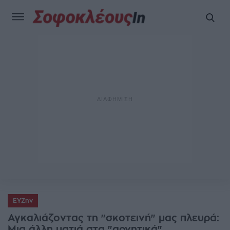
ΕΥΖην
Αγκαλιάζοντας τη "σκοτεινή" μας πλευρά:
Μια άλλη ματιά στα "αρνητικά"