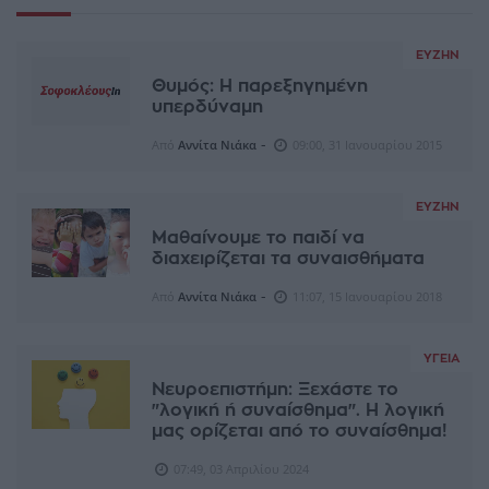
ΕΥΖΗΝ
Θυμός: Η παρεξηγημένη
υπερδύναμη
-
Από
Αννίτα Νιάκα
09:00, 31 Ιανουαρίου 2015
ΕΥΖΗΝ
Μαθαίνουμε το παιδί να
διαχειρίζεται τα συναισθήματα
-
Από
Αννίτα Νιάκα
11:07, 15 Ιανουαρίου 2018
ΥΓΕΊΑ
Νευροεπιστήμη: Ξεχάστε τo
"λογική ή συναίσθημα". Η λογική
μας ορίζεται από το συναίσθημα!
07:49, 03 Απριλίου 2024