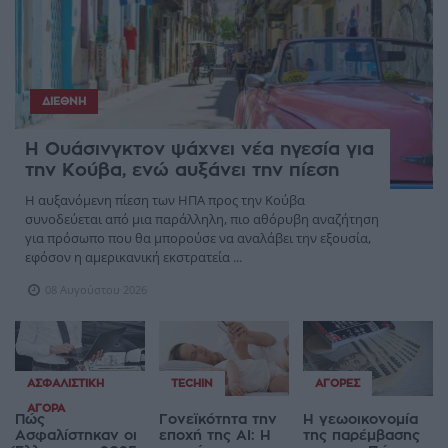
ΔΙΕΘΝΉ
Η Ουάσινγκτον ψάχνει νέα ηγεσία για
την Κούβα, ενώ αυξάνει την πίεση
Η αυξανόμενη πίεση των ΗΠΑ προς την Κούβα
συνοδεύεται από μια παράλληλη, πιο αθόρυβη αναζήτηση
για πρόσωπο που θα μπορούσε να αναλάβει την εξουσία,
εφόσον η αμερικανική εκστρατεία ...
08 Αυγούστου 2026
ΑΣΦΑΛΙΣΤΙΚΉ
TECHIN
ΑΓΟΡΈΣ
ΑΓΟΡΆ
Πώς
Γονεϊκότητα την
Η γεωοικονομία
Ασφαλίστηκαν οι
εποχή της AI: Η
της παρέμβασης