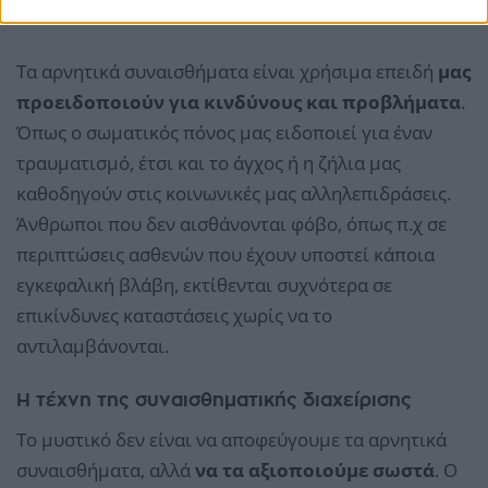
μακριά!»
Τα αρνητικά συναισθήματα είναι χρήσιμα επειδή
μας
προειδοποιούν για κινδύνους και προβλήματα
.
Όπως ο σωματικός πόνος μας ειδοποιεί για έναν
τραυματισμό, έτσι και το άγχος ή η ζήλια μας
καθοδηγούν στις κοινωνικές μας αλληλεπιδράσεις.
Άνθρωποι που δεν αισθάνονται φόβο, όπως π.χ σε
περιπτώσεις ασθενών που έχουν υποστεί κάποια
εγκεφαλική βλάβη, εκτίθενται συχνότερα σε
επικίνδυνες καταστάσεις χωρίς να το
αντιλαμβάνονται.
Η τέχνη της συναισθηματικής διαχείρισης
Το μυστικό δεν είναι να αποφεύγουμε τα αρνητικά
συναισθήματα, αλλά
να τα αξιοποιούμε σωστά
. Ο