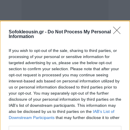
Sofokleousin.gr -
Do Not Process My Personal
Information
If you wish to opt-out of the sale, sharing to third parties, or
processing of your personal or sensitive information for
targeted advertising by us, please use the below opt-out
section to confirm your selection. Please note that after your
opt-out request is processed you may continue seeing
interest-based ads based on personal information utilized by
Η ιστορία μας είναι γεμάτη από ακραίες μεθόδους
us or personal information disclosed to third parties prior to
που επιχείρησαν να αντιμετωπίσουν τα αρνητικά
your opt-out. You may separately opt-out of the further
disclosure of your personal information by third parties on the
συναισθήματα – από την τρυπανία του κρανίου (μία
IAB’s list of downstream participants. This information may
από τις αρχαιότερες χειρουργικές επεμβάσεις) μέχρι
also be disclosed by us to third parties on the
IAB’s List of
τις λοβοτομές του 20ού αιώνα. Η σημερινή
Downstream Participants
that may further disclose it to other
third parties.
επιστήμη, ωστόσο, μας έχει προσφέρει έναν