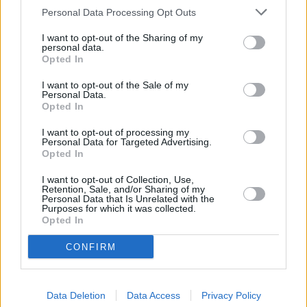
βαθύτερο και πιο αποτελεσματικό τρόπο
Personal Data Processing Opt Outs
κατανόησης και διαχείρισης των συναισθημάτων
I want to opt-out of the Sharing of my
μας.
personal data.
Opted In
Τα συναισθήματα ως πληροφορία
I want to opt-out of the Sale of my
Personal Data.
Οι επιστήμονες έχουν χαρτογραφήσει πλέον τον
Opted In
τρόπο που λειτουργούν τα συναισθήματα: μια
I want to opt-out of processing my
Personal Data for Targeted Advertising.
κατάσταση προκαλεί μια συναισθηματική αντίδραση,
Opted In
η οποία συνοδεύεται από σωματικές αλλαγές,
I want to opt-out of Collection, Use,
γνωστικές αξιολογήσεις και εξωτερικές εκφράσεις.
Retention, Sale, and/or Sharing of my
Personal Data that Is Unrelated with the
Purposes for which it was collected.
Για παράδειγμα, η
θλίψη
από την απώλεια ενός
Opted In
αγαπημένου προσώπου επιβραδύνει το σώμα μας,
CONFIRM
μας κάνει να σκεφτόμαστε περισσότερο και μας ωθεί
να αναζητήσουμε παρηγοριά. Αντίθετα, ο
θυμός
ενεργοποιεί το σώμα και στέλνει το μήνυμα: «Μείνε
Data Deletion
Data Access
Privacy Policy