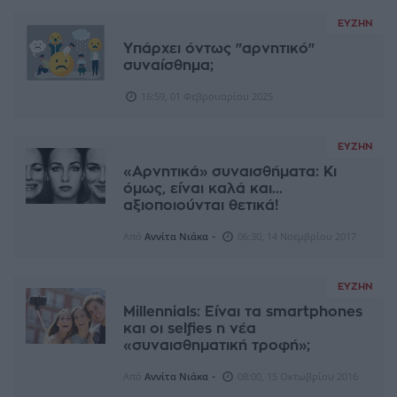
ΕΥΖΗΝ
Υπάρχει όντως "αρνητικό"
συναίσθημα;
16:59, 01 Φεβρουαρίου 2025
ΕΥΖΗΝ
«Αρνητικά» συναισθήματα: Κι
όμως, είναι καλά και...
αξιοποιούνται θετικά!
-
Από
Αννίτα Νιάκα
06:30, 14 Νοεμβρίου 2017
ΕΥΖΗΝ
Millennials: Είναι τα smartphones
και oι selfies η νέα
«συναισθηματική τροφή»;
-
Από
Αννίτα Νιάκα
08:00, 15 Οκτωβρίου 2016