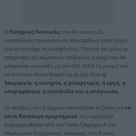
Ο
Εύάγριος Ποντικός
, τον 4ο αιώνα μ.Χ.,
εγκατέλειψε τον κόσμο και αποσύρθηκε στην έρημο
για να επιτύχει τη σωτηρία του. Πίστευε ότι μόνο αν
απαρνηθεί τις σωματικές επιθυμίες, η ψυχή του θα
μπορούσε να ενωθεί με τον Θεό. Κατά τη γνώμη του,
τα πιο επικίνδυνα δεσμά της ψυχής ήταν
η
λαιμαργία, η οκνηρία, η φιλαργυρία, η οργή, η
υπερηφάνεια, η κενοδοξία και η απόγνωση
.
Οι απόψεις του Εύάγριου αποτέλεσαν τη βάση για
τα
επτά θανάσιμα αμαρτήματα
, που αργότερα
διαμορφώθηκαν από τον Πάπα Γρηγόριο Α’ και
παρέμειναν διαχρονικές αναφορές στη δυτική