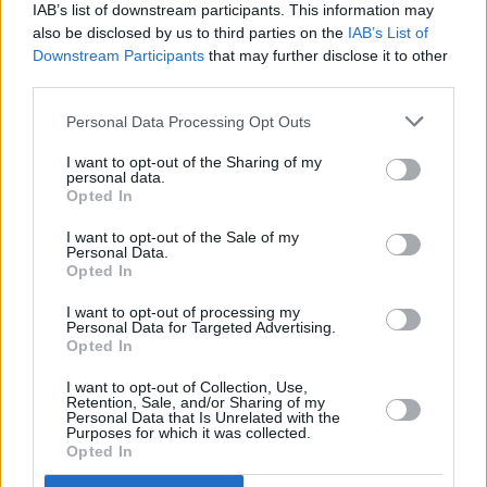
IAB’s list of downstream participants. This information may
Σχετικά με τη συγκρότηση πειθαρχικών συμβουλίων
also be disclosed by us to third parties on the
IAB’s List of
από τα πανεπιστήμια σημείωσε: «Παραμένουν τα
Downstream Participants
that may further disclose it to other
πειθαρχικά. Όμως πολλά πανεπιστήμια
third parties.
αντιμετώπισαν δυσκολία στο να τα συγκροτήσουν
Personal Data Processing Opt Outs
μέχρι τώρα, γι' αυτό θα είναι πια στο επίπεδο
I want to opt-out of the Sharing of my
κεντρικής διοίκησης του Πανεπιστημίου. Άρα
personal data.
διευκολύνουμε την συγκρότηση του πειθαρχικού και
Opted In
εκεί πλέον θα πηγαίνει -πέραν των υπολοίπων
I want to opt-out of the Sale of my
Personal Data.
διαδικασιών που κάθε πειθαρχικό αναλαμβάνει να
Opted In
αντιμετωπίσει- και το ερώτημα της οριστικής
I want to opt-out of processing my
διαγραφής φοιτητή, όταν πλέον θα υπάρχει
Personal Data for Targeted Advertising.
Opted In
αμετάκλητη απόφαση για αυτόν, ο οποίος έχει πλέον
καταδικαστεί αφού είχε διαπράξει μια αξιόποινη
I want to opt-out of Collection, Use,
Retention, Sale, and/or Sharing of my
ποινή».
Personal Data that Is Unrelated with the
Purposes for which it was collected.
Opted In