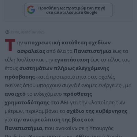
Προσθήκη ως προτιμώμενη πηγή
στα αποτελέσματα Google
19:00, 09 Μαΐου 2025
Τ
ην
υποχρεωτική κατάθεση σχεδίων
ασφαλείας
από όλα τα
Πανεπιστήμια
έως τα
τέλη Ιουλίου και την
εγκατάσταση
έως το τέλος του
έτους
συστημάτων πλήρως ελεγχόμενης
πρόσβασης
-κατά προτεραιότητα στις σχολές
εκείνες όπου υπάρχουν συχνά έκνομες ενέργειες-, με
ανοιχτό
το ενδεχόμενο
πρόσθετης
χρηματοδότησης
στα
ΑΕΙ
για την υλοποίηση των
μέτρων, περιλαμβάνει το
σχέδιο της κυβέρνησης
για την
αντιμετώπιση της βίας στα
Πανεπιστήμια
, που ανακοίνωσε η Υπουργός
Παιδείας, Θρησκευμάτων και Αθλητισμού, Σοφία