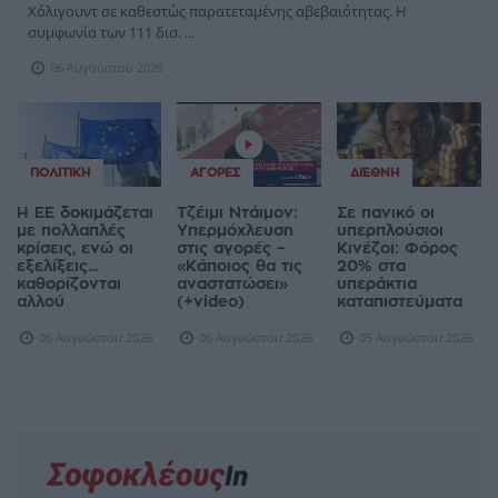
Χόλιγουντ σε καθεστώς παρατεταμένης αβεβαιότητας. Η
συμφωνία των 111 δισ. ...
06 Αυγούστου 2026
ΠΟΛΙΤΙΚΉ
ΑΓΟΡΈΣ
ΔΙΕΘΝΉ
Η ΕΕ δοκιμάζεται
Τζέιμι Ντάιμον:
Σε πανικό οι
με πολλαπλές
Υπερμόχλευση
υπερπλούσιοι
κρίσεις, ενώ οι
στις αγορές –
Κινέζοι: Φόρος
εξελίξεις...
«Κάποιος θα τις
20% στα
καθορίζονται
αναστατώσει»
υπεράκτια
αλλού
(+video)
καταπιστεύματα
06 Αυγούστου 2026
06 Αυγούστου 2026
05 Αυγούστου 2026