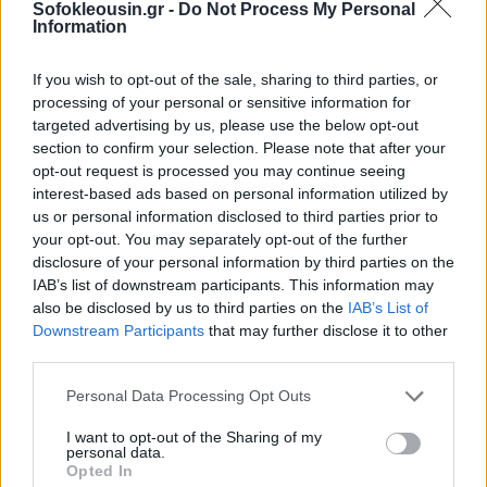
«ΦΡΑΓΚΟΥ ΔΙΚΗΓΟΡΙΚΗ ΕΤΑΙΡΕΙΑ»- «QUALCO
Sofokleousin.gr -
Do Not Process My Personal
Information
ΜΟΝΟΠΡΟΣΩΠΗ ΑΝΩΝΥΜΗ ΕΤΑΙΡΕΙΑ
ΣΥΣΤΗΜΑΤΩΝ»
If you wish to opt-out of the sale, sharing to third parties, or
processing of your personal or sensitive information for
targeted advertising by us, please use the below opt-out
8.«Ευρωσύμβουλοι Ανώνυμη Εταιρεία Συμβούλων
section to confirm your selection. Please note that after your
Ανάπτυξης και Τεχνολογίας»
opt-out request is processed you may continue seeing
interest-based ads based on personal information utilized by
9.Ένωση εταιρειών «ΠΑΝΑΓΙΩΤΗΣ ΚΑΡΑΜΟΣΧΟΣ ΚΑΙ
us or personal information disclosed to third parties prior to
your opt-out. You may separately opt-out of the further
ΣΥΝΕΡΓΑΤΕΣ Ε.Ε.- MTC- ΜΑΚΕΔΟΝΙΚΗ ΤΕΧΝΙΚΗ
disclosure of your personal information by third parties on the
ΕΤΑΙΡΕΙΑ»- «Ε. ΑΡΒΑΝΙΤΗ & ΣΥΝΕΡΓΑΤΕΣ Ε.Ν.Υ.
IAB’s list of downstream participants. This information may
ΕΤΑΙΡΙΑ ΝΟΜΙΚΩΝ ΥΠΗΡΕΣΙΩΝ ΔΙΚΗΓΟΡΙΚΗ
also be disclosed by us to third parties on the
IAB’s List of
Downstream Participants
that may further disclose it to other
ΕΤΑΙΡΙΑ»- «ΣΑΛΦΩ ΚΑΙ ΣΥΝΕΡΓΑΤΕΣ ΑΝΩΝΥΜΗ
third parties.
ΕΤΑΙΡΕΙΑ ΣΥΜΒΟΥΛΟΙ ΔΙΑΧΕΙΡΙΣΗΣ ΚΑΙ ΤΕΧΝΙΚΩΝ
Personal Data Processing Opt Outs
ΕΡΓΩΝ- ΣΑΛΦΩ ΚΑΙ ΣΥΝΕΡΓΑΤΕΣ Α.Ε.»- «ΡΟΪΚΟΣ
ΣΥΜΒΟΥΛΟΙ ΜΗΧΑΝΙΚΟΙ ΑΝΩΝΥΜΗ ΕΤΑΙΡΕΙΑ -
I want to opt-out of the Sharing of my
personal data.
ΡΟΪΚΟΣ Α.Ε.»
Opted In