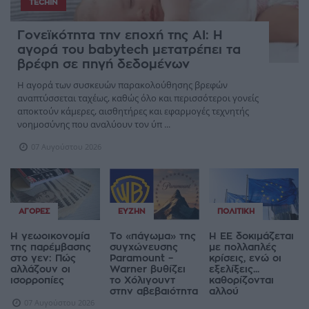
TECHIN
Γονεϊκότητα την εποχή της AI: Η
αγορά του babytech μετατρέπει τα
βρέφη σε πηγή δεδομένων
Η αγορά των συσκευών παρακολούθησης βρεφών
αναπτύσσεται ταχέως, καθώς όλο και περισσότεροι γονείς
αποκτούν κάμερες, αισθητήρες και εφαρμογές τεχνητής
νοημοσύνης που αναλύουν τον ύπ ...
07 Αυγούστου 2026
ΑΓΟΡΈΣ
ΕΥΖΗΝ
ΠΟΛΙΤΙΚΉ
Η γεωοικονομία
Το «πάγωμα» της
Η ΕΕ δοκιμάζεται
της παρέμβασης
συγχώνευσης
με πολλαπλές
στο γεν: Πώς
Paramount –
κρίσεις, ενώ οι
αλλάζουν οι
Warner βυθίζει
εξελίξεις...
ισορροπίες
το Χόλιγουντ
καθορίζονται
στην αβεβαιότητα
αλλού
07 Αυγούστου 2026