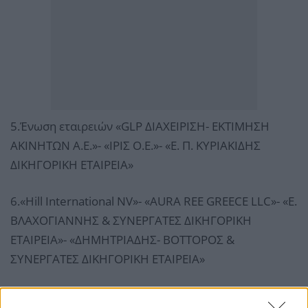
5.Ένωση εταιρειών «GLP ΔΙΑΧΕΙΡΙΣΗ- ΕΚΤΙΜΗΣΗ
ΑΚΙΝΗΤΩΝ Α.Ε.»- «ΙΡΙΣ Ο.Ε.»- «Ε. Π. ΚΥΡΙΑΚΙΔΗΣ
ΔΙΚΗΓΟΡΙΚΗ ΕΤΑΙΡΕΙΑ»
6.«Hill International NV»- «AURA REE GREECE LLC»- «Ε.
ΒΛΑΧΟΓΙΑΝΝΗΣ & ΣΥΝΕΡΓΑΤΕΣ ΔΙΚΗΓΟΡΙΚΗ
ΕΤΑΙΡΕΙΑ»- «ΔΗΜΗΤΡΙΑΔΗΣ- ΒΟΤΤΟΡΟΣ &
ΣΥΝΕΡΓΑΤΕΣ ΔΙΚΗΓΟΡΙΚΗ ΕΤΑΙΡΕΙΑ»
7.Ένωση εταιρειών «QUALCO REAL ESTATE LTD»-