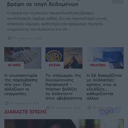
βρέφη σε πηγή δεδομένων
Η αγορά των συσκευών παρακολούθησης βρεφών
αναπτύσσεται ταχέως, καθώς όλο και περισσότεροι γονείς
αποκτούν κάμερες, αισθητήρες και εφαρμογές τεχνητής
νοημοσύνης που αναλύουν τον ύπ ...
07 Αυγούστου 2026
ΑΓΟΡΈΣ
ΕΥΖΗΝ
ΠΟΛΙΤΙΚΉ
Η γεωοικονομία
Το «πάγωμα» της
Η ΕΕ δοκιμάζεται
της παρέμβασης
συγχώνευσης
με πολλαπλές
στο γεν: Πώς
Paramount –
κρίσεις, ενώ οι
αλλάζουν οι
Warner βυθίζει
εξελίξεις...
ισορροπίες
το Χόλιγουντ
καθορίζονται
στην αβεβαιότητα
αλλού
07 Αυγούστου 2026
06 Αυγούστου 2026
06 Αυγούστου 2026