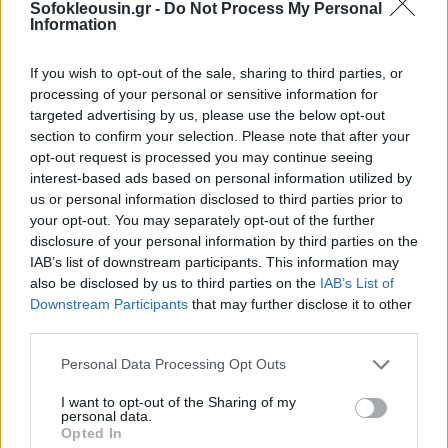
Sofokleousin.gr -
Do Not Process My Personal
Information
3. 'Αδεια 10 ημερών μετ' αποδοχών στους γονείς για
σπάνια νοσήματα των παιδιών
If you wish to opt-out of the sale, sharing to third parties, or
processing of your personal or sensitive information for
targeted advertising by us, please use the below opt-out
Συμπληρώνεται η διάταξη του άρθρου 43 του ν.
section to confirm your selection. Please note that after your
4808/2021 (Νόμος για την Προστασία της Εργασίας),
opt-out request is processed you may continue seeing
interest-based ads based on personal information utilized by
που προβλέπει άδεια 10 ημερών μετ' αποδοχών,
us or personal information disclosed to third parties prior to
λόγω σοβαρών νοσημάτων των παιδιών, με
your opt-out. You may separately opt-out of the further
πρόβλεψη για τα παιδιά που πάσχουν από σπάνια
disclosure of your personal information by third parties on the
IAB’s list of downstream participants. This information may
νοσήματα περιλαμβανόμενα στον κατάλογο
also be disclosed by us to third parties on the
IAB’s List of
ORPHANET. Τα νοσήματα θεωρούνται σπάνια, όταν
Downstream Participants
that may further disclose it to other
προσβάλουν 5 στα 10.000 άτομα στην κοινότητα,
third parties.
χαρακτηρίζονται από υψηλή ετερογένεια και στην
Personal Data Processing Opt Outs
πλειονότητά τους είναι γενετικής φύσης (αυτοάνοσα
I want to opt-out of the Sharing of my
νοσήματα, συγγενείς δυσπλασίες, κ.λπ.).
personal data.
Υπενθυμίζεται ότι η άδεια αυτή είναι εξαιρετική και
Opted In