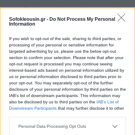
5ον: Ειδικά, για τις μητέρες που έχουν αποκτήσει
παιδί με τη διαδικασία της υιοθεσίας, η αίτηση στη
Sofokleousin.gr -
Do Not Process My Personal
Information
Δ.ΥΠ.Α. υποβάλλεται εντός δύο μηνών από την
επομένη της ένταξης του παιδιού στην οικογένεια ή
If you wish to opt-out of the sale, sharing to third parties, or
την τελεσιδικία της δικαστικής απόφασης.
processing of your personal or sensitive information for
targeted advertising by us, please use the below opt-out
section to confirm your selection. Please note that after your
Πότε ξεκινά η καταβολή της ειδικής παροχής της
opt-out request is processed you may continue seeing
μητρότητας στις μη μισθωτές;
interest-based ads based on personal information utilized by
us or personal information disclosed to third parties prior to
Η καταβολή της ειδικής παροχής προστασίας της
your opt-out. You may separately opt-out of the further
disclosure of your personal information by third parties on the
μητρότητας εκκινεί από την πρώτη του επόμενου
IAB’s list of downstream participants. This information may
μήνα της αίτησης.
also be disclosed by us to third parties on the
IAB’s List of
Downstream Participants
that may further disclose it to other
third parties.
Σημειώνεται ότι η ειδική παροχή προστασίας
μητρότητας είναι αφορολόγητη, ανεκχώρητη και
Personal Data Processing Opt Outs
ακατάσχετη στα χέρια Δημοσίου εν ευρεία έννοια ή