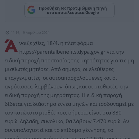
Προσθήκη ως προτιμώμενη πηγή
στα αποτελέσματα Google
11:16, 19 Απριλίου 2024
Ά
νοιξε χθες, 18/4, η πλατφόρμα
https://parentalbenefits.dypa.gov.gr για την
ειδική παροχή προστασίας της μητρότητας για τις μη
μισθωτές μητέρες. Από σήμερα, οι ελεύθερες
επαγγελματίες, οι αυτοαπασχολούμενες και οι
αγρότισσες, λαμβάνουν, όπως και οι μισθωτές, την
ειδική παροχή της μητρότητας. Η ειδική παροχή
δίδεται για διάστημα εννέα μηνών και ισοδυναμεί με
τον κατώτατο μισθό, που, σήμερα, είναι στα 830
ευρώ. Δηλαδή, συνολικά, θα λάβουν 7.470 ευρώ. Αν
συνυπολογιστεί και το επίδομα γέννησης, το
συνολικό ποσό φτάνει έως και τα 10.970 ευρώ ή έως