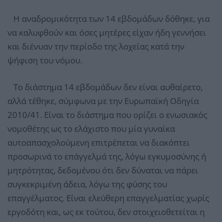
Η αναδρομικότητα των 14 εβδομάδων δόθηκε, για
να καλυφθούν και όσες μητέρες είχαν ήδη γεννήσει
και διένυαν την περίοδο της λοχείας κατά την
ψήφιση του νόμου.
Το διάστημα 14 εβδομάδων δεν είναι αυθαίρετο,
αλλά τέθηκε, σύμφωνα με την Ευρωπαϊκή Οδηγία
2010/41. Είναι το διάστημα που ορίζει ο ενωσιακός
νομοθέτης ως το ελάχιστο που μία γυναίκα
αυτοαπασχολούμενη επιτρέπεται να διακόπτει
προσωρινά το επάγγελμά της, λόγω εγκυμοσύνης ή
μητρότητας, δεδομένου ότι δεν δύναται να πάρει
συγκεκριμένη άδεια, λόγω της φύσης του
επαγγέλματος. Είναι ελεύθερη επαγγελματίας χωρίς
εργοδότη και, ως εκ τούτου, δεν στοιχειοθετείται η