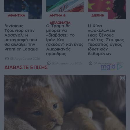
ΑΘΛΗΤΙΚΆ
ΆΜΥΝΑ &
ΔΙΕΘΝΉ
ΔΙΠΛΩΜΑΤΊΑ
Βινίσιους
Ο Τραμπ δε
Η Κίνα
Τζούνιορ στην
μπορεί να
«φακελώνει»
Άρσεναλ: Η
«διαβάσει» το
(και) ξένους
μεταγραφή που
Ιράν. Και
πολίτες: Στο φως
θα αλλάξει την
(σχεδόν) κανένας
τεράστιος όγκος
Premier League
Αμερικανός
ιδιωτικών
πρόεδρος
δεδομένων
05 Αυγούστου 2026
05 Αυγούστου 2026
04 Αυγούστου 2026