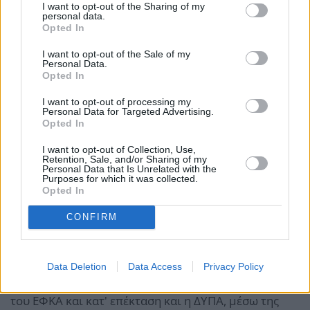
I want to opt-out of the Sharing of my
τρίτων, δεν υπόκειται σε οποιοδήποτε τέλος,
personal data.
Opted In
εισφορά ή άλλη κράτηση υπέρ του Δημοσίου ή του e-
ΕΦΚΑ.
I want to opt-out of the Sale of my
Personal Data.
Opted In
Τι ισχύει στην περίπτωση που δεν είμαι
I want to opt-out of processing my
ασφαλιστικά ενήμερη;
Personal Data for Targeted Advertising.
Opted In
Αν η δικαιούχους δεν είναι ασφαλιστικά ενήμερη
I want to opt-out of Collection, Use,
Retention, Sale, and/or Sharing of my
κατά την υποβολή της αίτησης, εμφανίζεται
Personal Data that Is Unrelated with the
Purposes for which it was collected.
ειδοποίηση ότι «δεν δύναται να υποβληθεί το
Opted In
αίτημα, λόγω έλλειψης ασφαλιστικής ενημερότητας»,
CONFIRM
ώστε να προβεί άμεσα στην εξόφληση των οφειλών
της.
Data Deletion
Data Access
Privacy Policy
Με την εξόφληση ενημερώνεται άμεσα το σύστημα
του ΕΦΚΑ και κατ' επέκταση και η ΔΥΠΑ, μέσω της