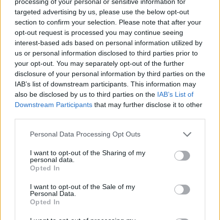
processing of your personal or sensitive information for
πόσους θα πάρει. Τεκμαίρεται ωστόσο ότι θα
targeted advertising by us, please use the below opt-out
προσλάβει τους περισσότερους, λόγω της εμπειρίας
section to confirm your selection. Please note that after your
που έχουν στην παραγωγή νικελίου».
opt-out request is processed you may continue seeing
interest-based ads based on personal information utilized by
us or personal information disclosed to third parties prior to
your opt-out. You may separately opt-out of the further
disclosure of your personal information by third parties on the
IAB’s list of downstream participants. This information may
also be disclosed by us to third parties on the
IAB’s List of
Downstream Participants
that may further disclose it to other
third parties.
Personal Data Processing Opt Outs
I want to opt-out of the Sharing of my
personal data.
Opted In
I want to opt-out of the Sale of my
Personal Data.
Opted In