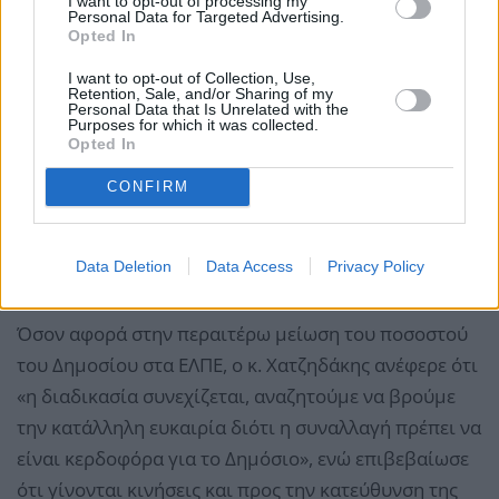
I want to opt-out of processing my
Personal Data for Targeted Advertising.
Opted In
I want to opt-out of Collection, Use,
Retention, Sale, and/or Sharing of my
Personal Data that Is Unrelated with the
Purposes for which it was collected.
Opted In
CONFIRM
Data Deletion
Data Access
Privacy Policy
Όσον αφορά στην περαιτέρω μείωση του ποσοστού
του Δημοσίου στα ΕΛΠΕ, ο κ. Χατζηδάκης ανέφερε ότι
«η διαδικασία συνεχίζεται, αναζητούμε να βρούμε
την κατάλληλη ευκαιρία διότι η συναλλαγή πρέπει να
είναι κερδοφόρα για το Δημόσιο», ενώ επιβεβαίωσε
ότι γίνονται κινήσεις και προς την κατεύθυνση της