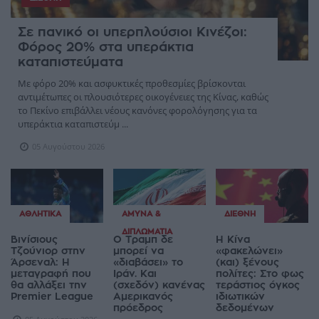
Σε πανικό οι υπερπλούσιοι Κινέζοι:
Φόρος 20% στα υπεράκτια
καταπιστεύματα
Με φόρο 20% και ασφυκτικές προθεσμίες βρίσκονται
αντιμέτωπες οι πλουσιότερες οικογένειες της Κίνας, καθώς
το Πεκίνο επιβάλλει νέους κανόνες φορολόγησης για τα
υπεράκτια καταπιστεύμ ...
05 Αυγούστου 2026
ΑΘΛΗΤΙΚΆ
ΆΜΥΝΑ &
ΔΙΕΘΝΉ
ΔΙΠΛΩΜΑΤΊΑ
Βινίσιους
Ο Τραμπ δε
Η Κίνα
Τζούνιορ στην
μπορεί να
«φακελώνει»
Άρσεναλ: Η
«διαβάσει» το
(και) ξένους
μεταγραφή που
Ιράν. Και
πολίτες: Στο φως
θα αλλάξει την
(σχεδόν) κανένας
τεράστιος όγκος
Premier League
Αμερικανός
ιδιωτικών
πρόεδρος
δεδομένων