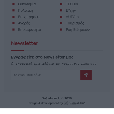
Οικονομία
TECHin
Πολιτική
ΕΥζην
Επιχειρήσεις
AUTOin
Αγορές
Τουρισμός
Επικαιρότητα
Ροή Ειδήσεων
Newsletter
Εγγραφείτε στο Newsletter μας
Οι σημαντικότερες ειδήσεις της ημέρας στο email σου
Sofokleous In © 2026
design & development by