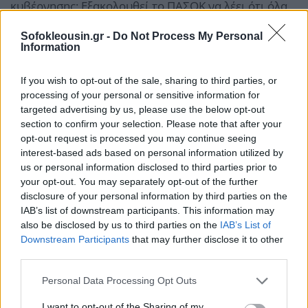
κυβέρνησης; Εξακολουθεί το ΠΑΣΟΚ να λέει ότι όλα
είναι καλά, ότι έτσι πρέπει να προχωρήσει η Ευρώπη
Sofokleousin.gr -
Do Not Process My Personal
όταν ανακοινώνεται από την Κομισιόν ότι το 1/3 του
Information
Κοινοτικού προϋπολογισμού, πάνω από 400
If you wish to opt-out of the sale, sharing to third parties, or
δισεκατομμύρια, θα πάνε στην πολεμική
processing of your personal or sensitive information for
βιομηχανία;», σχολίασε. Καταληκτικά είπε πως «το
targeted advertising by us, please use the below opt-out
ζήτημα είναι αν μπορούμε προγραμματικά να
section to confirm your selection. Please note that after your
opt-out request is processed you may continue seeing
έχουμε ένα σχέδιο, το οποίο η κοινωνία θα το
interest-based ads based on personal information utilized by
αντιλαμβάνεται ως ευθέως αντιπαραθετικό προς
us or personal information disclosed to third parties prior to
αυτό που εφαρμόζει σήμερα η κυβέρνηση».
your opt-out. You may separately opt-out of the further
disclosure of your personal information by third parties on the
IAB’s list of downstream participants. This information may
also be disclosed by us to third parties on the
IAB’s List of
Downstream Participants
that may further disclose it to other
third parties.
Personal Data Processing Opt Outs
I want to opt-out of the Sharing of my