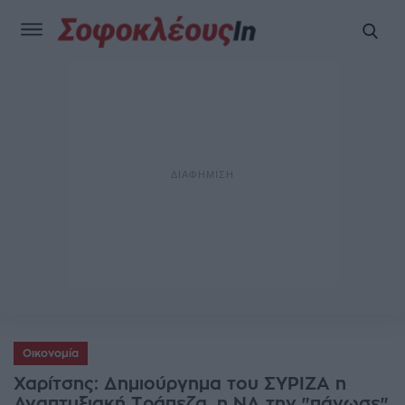
Οικονομία
Χαρίτσης: Δημιούργημα του ΣΥΡΙΖΑ η
Αναπτυξιακή Τράπεζα, η ΝΔ την "πάγωσε"