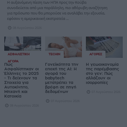
Η αυξανόμενη πίεση των ΗΠΑ προς την Κούβα
συνοδεύεται από μια παράλληλη, πιο αθόρυβη αναζήτηση
για πρόσωπο που θα μπορούσε να αναλάβει την εξουσία,
εφόσον η αμερικανική εκστρατεία ...
08 Αυγούστου 2026
ΑΣΦΑΛΙΣΤΙΚΉ
TECHIN
ΑΓΟΡΈΣ
ΑΓΟΡΆ
Πώς
Γονεϊκότητα την
Η γεωοικονομία
Ασφαλίστηκαν οι
εποχή της AI: Η
της παρέμβασης
Έλληνες το 2025
αγορά του
στο γεν: Πώς
- Τι δείχνουν τα
babytech
αλλάζουν οι
Στοιχεία για
μετατρέπει τα
ισορροπίες
Αυτοκίνητο,
βρέφη σε πηγή
Μηχανή και
δεδομένων
07 Αυγούστου 2026
Κατοικία
07 Αυγούστου 2026
08 Αυγούστου 2026