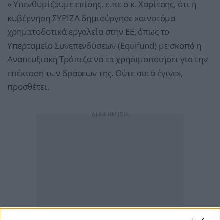
» Υπενθυμίζουμε επίσης. είπε ο κ. Χαρίτσης, ότι η
κυβέρνηση ΣΥΡΙΖΑ δημιούργησε καινοτόμα
χρηματοδοτικά εργαλεία στην ΕΕ, όπως το
Υπερταμείο Συνεπενδύσεων (Equifund) με σκοπό η
Αναπτυξιακή Τράπεζα να τα χρησιμοποιήσει για την
επέκταση των δράσεων της. Ούτε αυτό έγινε»,
προσθέτει.