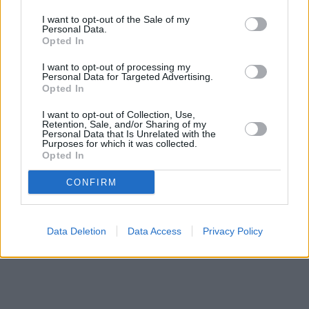
στραγγαλίζει την μικρομεσαία επιχειρηματικότητα
I want to opt-out of the Sale of my
και εμποδίζει τον μετασχηματισμό του παραγωγικού
Personal Data.
Opted In
μοντέλου σε βιώσιμη και δίκαιη κατεύθυνση. Αντί να
προχωρήσει σε παρεμβάσεις ώστε περισσότερες
I want to opt-out of processing my
Personal Data for Targeted Advertising.
επιχειρήσεις να αποκτήσουν πρόσβαση σε δάνεια,
Opted In
σκιαμαχεί με τις τράπεζες
και
κρατάει τα
I want to opt-out of Collection, Use,
κονδύλια του Ταμείο Ανάκαμψης για τους
Retention, Sale, and/or Sharing of my
Personal Data that Is Unrelated with the
λίγους και εκλεκτούς φίλους της
»..
Purposes for which it was collected.
Opted In
CONFIRM
Data Deletion
Data Access
Privacy Policy