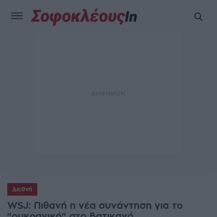
Διεθνή
WSJ: Πιθανή η νέα συνάντηση για το
"ουκρανικό" στο Βατικανό