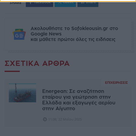
facebook
tweet
share
Ακολουθήστε το Sofokleousin.gr στο
Google News
και μάθετε πρώτοι όλες τις ειδήσεις
ΣΧΕΤΙΚΆ ΆΡΘΡΑ
ΕΠΙΧΕΙΡΉΣΕΙΣ
Energean: Σε αναζήτηση
εταίρου για γεώτρηση στην
Ελλάδα και εξαγωγές αερίου
στην Αίγυπτο
11:06, 22 Μαΐου 2025