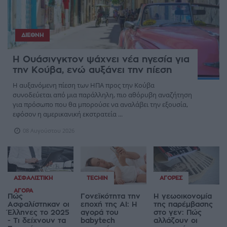
ΔΙΕΘΝΉ
Η Ουάσινγκτον ψάχνει νέα ηγεσία για
την Κούβα, ενώ αυξάνει την πίεση
Η αυξανόμενη πίεση των ΗΠΑ προς την Κούβα
συνοδεύεται από μια παράλληλη, πιο αθόρυβη αναζήτηση
για πρόσωπο που θα μπορούσε να αναλάβει την εξουσία,
εφόσον η αμερικανική εκστρατεία ...
08 Αυγούστου 2026
ΑΣΦΑΛΙΣΤΙΚΉ
TECHIN
ΑΓΟΡΈΣ
ΑΓΟΡΆ
Πώς
Γονεϊκότητα την
Η γεωοικονομία
Ασφαλίστηκαν οι
εποχή της AI: Η
της παρέμβασης
Έλληνες το 2025
αγορά του
στο γεν: Πώς
- Τι δείχνουν τα
babytech
αλλάζουν οι