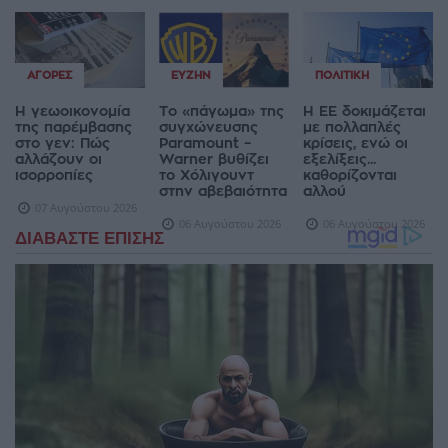
ΑΓΟΡΈΣ
ΕΥΖΗΝ
ΠΟΛΙΤΙΚΉ
Η γεωοικονομία
Το «πάγωμα» της
Η ΕΕ δοκιμάζεται
της παρέμβασης
συγχώνευσης
με πολλαπλές
στο γεν: Πώς
Paramount –
κρίσεις, ενώ οι
αλλάζουν οι
Warner βυθίζει
εξελίξεις...
ισορροπίες
το Χόλιγουντ
καθορίζονται
στην αβεβαιότητα
αλλού
07 Αυγούστου 2026
06 Αυγούστου 2026
06 Αυγούστου 2026