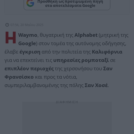
Προσθήκη ως προτιμώμενη πηγή
στα αποτελέσματα Google
07:56, 20 Μαΐου 2025
Η
Waymo
, θυγατρική της
Alphabet
(μητρική της
Google
) στον τομέα της αυτόνομης οδήγησης,
έλαβε
έγκριση
από την πολιτεία της
Καλιφόρνια
για να επεκτείνει τις
υπηρεσίες ρομποταξί
σε
επιπλέον περιοχές
της χερσονήσου του
Σαν
Φρανσίσκο
και προς τα νότια,
συμπεριλαμβανομένης της πόλης
Σαν Χοσέ
.