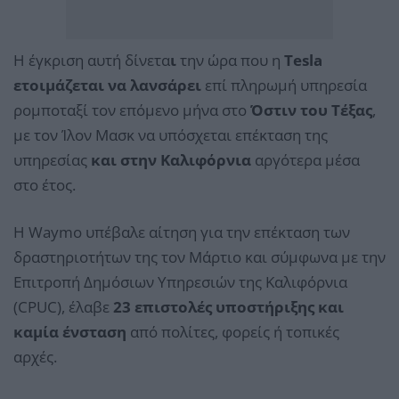
Η έγκριση αυτή δίνετα
ι
την ώρα που η
Tesla
ετοιμάζεται να λανσάρει
επί πληρωμή υπηρεσία
ρομποταξί τον επόμενο μήνα στο
Όστιν του Τέξας
,
με τον Ίλον Μασκ να υπόσχεται επέκταση της
υπηρεσίας
και στην Καλιφόρνια
αργότερα μέσα
στο έτος.
Η Waymo υπέβαλε αίτηση για την επέκταση των
δραστηριοτήτων της τον Μάρτιο και σύμφωνα με την
Επιτροπή Δημόσιων Υπηρεσιών της Καλιφόρνια
(CPUC), έλαβε
23 επιστολές υποστήριξης και
καμία ένσταση
από πολίτες, φορείς ή τοπικές
αρχές.