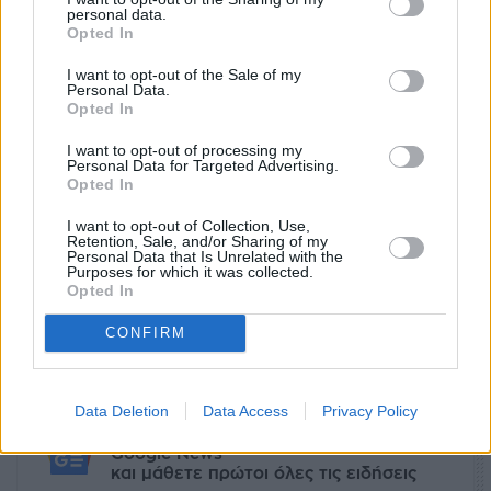
personal data.
Opted In
I want to opt-out of the Sale of my
Personal Data.
Opted In
I want to opt-out of processing my
Personal Data for Targeted Advertising.
Opted In
I want to opt-out of Collection, Use,
Retention, Sale, and/or Sharing of my
Ετικέτες
αυτόνομη οδήγηση
ρομπότ
Ταξί
ΗΠΑ
Personal Data that Is Unrelated with the
Purposes for which it was collected.
Alphabet
Opted In
CONFIRM
facebook
tweet
share
Data Deletion
Data Access
Privacy Policy
Ακολουθήστε το Sofokleousin.gr στο
Google News
και μάθετε πρώτοι όλες τις ειδήσεις