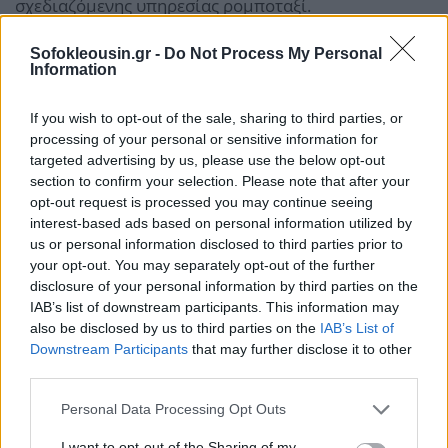
σχεδιαζόμενης υπηρεσίας ρομποταξί.
Sofokleousin.gr -
Do Not Process My Personal
Καθώς
ο ανταγωνισμός εντείνεται
, η Waymo
Information
διατηρεί τη στρατηγική της προσεκτικής επέκτασης,
δίνοντας έμφαση στη σταθερότητα, την ασφάλεια και
If you wish to opt-out of the sale, sharing to third parties, or
processing of your personal or sensitive information for
τη δημόσια αποδοχή, ενώ η Tesla ακολουθεί πιο
targeted advertising by us, please use the below opt-out
επιθετικό μοντέλο ανάπτυξης.
section to confirm your selection. Please note that after your
opt-out request is processed you may continue seeing
Η Καλιφόρνια – με τις καινοτομίες, αλλά και τις
interest-based ads based on personal information utilized by
us or personal information disclosed to third parties prior to
αυστηρές ρυθμίσεις της – εξακολουθεί να αποτελεί
your opt-out. You may separately opt-out of the further
κρίσιμο πεδίο δοκιμών για το μέλλον των
disclosure of your personal information by third parties on the
αυτόνομων μεταφορών στις Ηνωμένες Πολιτείες.
IAB’s list of downstream participants. This information may
also be disclosed by us to third parties on the
IAB’s List of
Downstream Participants
that may further disclose it to other
third parties.
Personal Data Processing Opt Outs
I want to opt-out of the Sharing of my