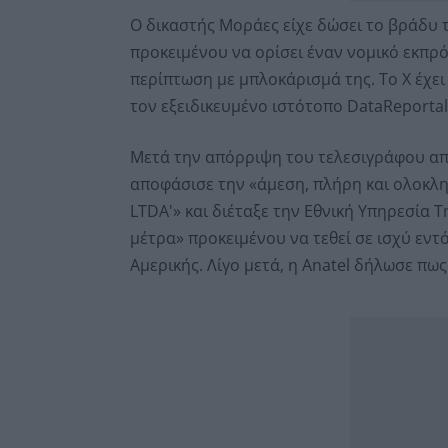
Ο δικαστής Μοράες είχε δώσει το βράδυ 
προκειμένου να ορίσει έναν νομικό εκπρ
περίπτωση με μπλοκάρισμά της. Το Χ έχε
τον εξειδικευμένο ιστότοπο DataReportal
Μετά την απόρριψη του τελεσιγράφου από
αποφάσισε την «άμεση, πλήρη και ολοκληρ
LTDA'» και διέταξε την Εθνική Υπηρεσία Τ
μέτρα» προκειμένου να τεθεί σε ισχύ εντ
Αμερικής. Λίγο μετά, η Anatel δήλωσε πω