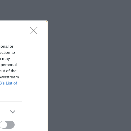
sonal or
ection to
ou may
 personal
out of the
 downstream
B’s List of