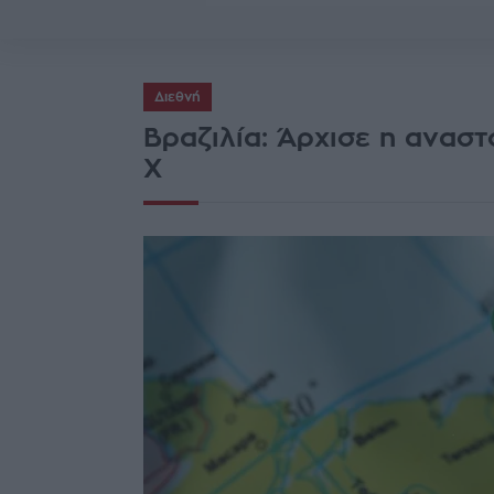
Διεθνή
Βραζιλία: Άρχισε η ανασ
X