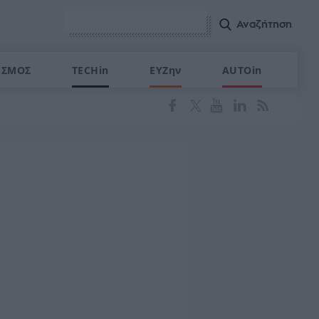
ΙΣΜΟΣ
TECHin
ΕΥΖην
AUTOin