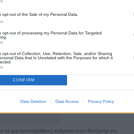
In
αξε χθες, Παρασκευή, έπειτα από πολύμηνο «μπρα ντε
, προκαλώντας την οργή του Ίλον Μασκ.
o opt-out of the Sale of my Personal Data.
In
ιο της δημοκρατίας και, στη Βραζιλία, ένας μη
ι για πολιτικούς λόγους», τόνισε.
to opt-out of processing my Personal Data for Targeted
ing.
In
o opt-out of Collection, Use, Retention, Sale, and/or Sharing
ersonal Data that Is Unrelated with the Purposes for which it
lected.
In
CONFIRM
Data Deletion
Data Access
Privacy Policy
διο σε μια αντιπαράθεση ανάμεσα στον Αλεξάντρ ντε