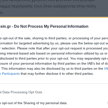
αμμα περιήγησής τους όταν εισέρχονται στην πύλη,
ν.
διακοπή του X άρχισε σε ορισμένους παρόχους
sin.gr -
Do Not Process My Personal Information
 να υλοποιηθεί πλήρως στη διάρκεια της ημέρας.
to opt-out of the sale, sharing to third parties, or processing of your per
formation for targeted advertising by us, please use the below opt-out s
r selection. Please note that after your opt-out request is processed y
eing interest-based ads based on personal information utilized by us or
disclosed to third parties prior to your opt-out. You may separately opt-
losure of your personal information by third parties on the IAB’s list of
. This information may also be disclosed by us to third parties on the
IA
Participants
that may further disclose it to other third parties.
l Data Processing Opt Outs
o opt-out of the Sharing of my personal data.