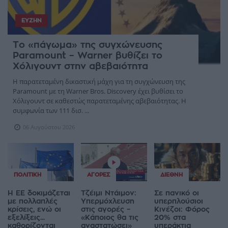
ΕΥΖΗΝ
Το «πάγωμα» της συγχώνευσης
Paramount – Warner βυθίζει το
Χόλιγουντ στην αβεβαιότητα
Η παρατεταμένη δικαστική μάχη για τη συγχώνευση της
Paramount με τη Warner Bros. Discovery έχει βυθίσει το
Χόλιγουντ σε καθεστώς παρατεταμένης αβεβαιότητας. Η
συμφωνία των 111 δισ. ...
06 Αυγούστου 2026
ΠΟΛΙΤΙΚΉ
ΑΓΟΡΈΣ
ΔΙΕΘΝΉ
Η ΕΕ δοκιμάζεται
Τζέιμι Ντάιμον:
Σε πανικό οι
με πολλαπλές
Υπερμόχλευση
υπερπλούσιοι
κρίσεις, ενώ οι
στις αγορές –
Κινέζοι: Φόρος
εξελίξεις...
«Κάποιος θα τις
20% στα
καθορίζονται
αναστατώσει»
υπεράκτια