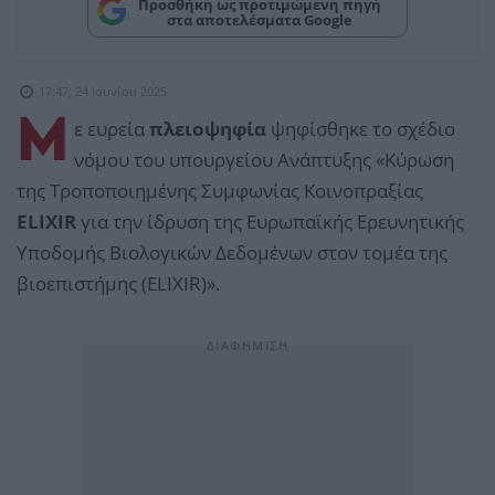
Προσθήκη ως προτιμώμενη πηγή
στα αποτελέσματα Google
17:47, 24 Ιουνίου 2025
Μ
ε ευρεία
πλειοψηφία
ψηφίσθηκε το σχέδιο
νόμου του υπουργείου Ανάπτυξης «Κύρωση
της Τροποποιημένης Συμφωνίας Κοινοπραξίας
ELIXIR
για την ίδρυση της Ευρωπαϊκής Ερευνητικής
Υποδομής Βιολογικών Δεδομένων στον τομέα της
βιοεπιστήμης (ELIXIR)».