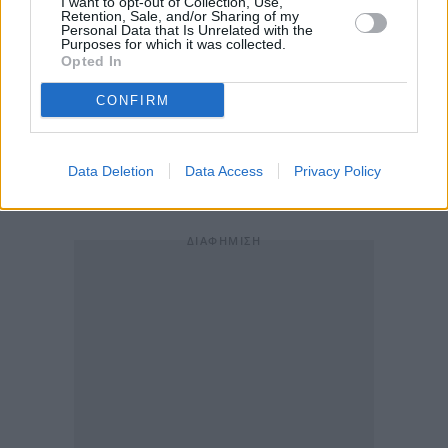
I want to opt-out of Collection, Use,
Retention, Sale, and/or Sharing of my
Personal Data that Is Unrelated with the
Σχετικά με τις εξελίξεις στη Μ. Ανατολή, ο
Purposes for which it was collected.
Opted In
υφυπουργός επισήμανε πως «είναι εκφρασμένη η
βούληση της ελληνικής κυβέρνησης και της ΕΕ ώστε
CONFIRM
να μπορέσει να αποφευχθεί περαιτέρω κλιμάκωση
των στρατιωτικών επιχειρήσεων και να μην
Data Deletion
Data Access
Privacy Policy
υπάρξουν καταστροφικά αποτελέσματα».