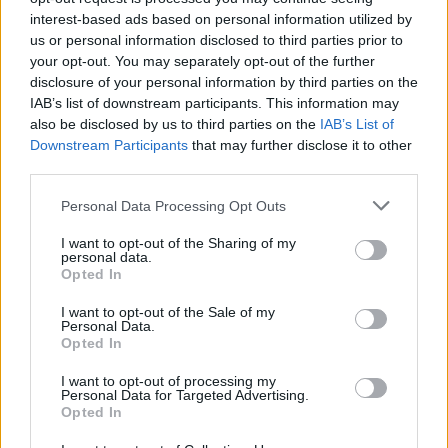
interest-based ads based on personal information utilized by
us or personal information disclosed to third parties prior to
your opt-out. You may separately opt-out of the further
disclosure of your personal information by third parties on the
IAB’s list of downstream participants. This information may
also be disclosed by us to third parties on the
IAB’s List of
Downstream Participants
that may further disclose it to other
third parties.
Personal Data Processing Opt Outs
Ο υφυπουργός σχολιάζοντας τις αναφορές που
έγιναν κατά την συζήτηση σε γενικότερα θέματα, ο κ.
I want to opt-out of the Sharing of my
personal data.
Καλαφάτης εξέφρασε τον αποτροπιασμό την
Opted In
κυβέρνησης για το τρομοκρατικό χτύπημα στην
I want to opt-out of the Sale of my
εκκλησία του Προφήτη Ηλία στην Δαμασκό λέγοντας
Personal Data.
Opted In
ότι «είναι απολύτως αναγκαίο η νέα κυβέρνηση της
Συρίας να μεριμνήσει εμπράκτως στο να
I want to opt-out of processing my
Personal Data for Targeted Advertising.
προστατευτούν όλες οι εθνικές και θρησκευτικές
Opted In
μειονότητες στη χώρα».