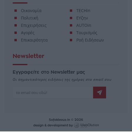
Οικονομία
TECHin
Πολιτική
ΕΥζην
Επιχειρήσεις
AUTOin
Αγορές
Τουρισμός
Επικαιρότητα
Ροή Ειδήσεων
Newsletter
Εγγραφείτε στο Newsletter μας
Οι σημαντικότερες ειδήσεις της ημέρας στο email σου
Sofokleous In © 2026
design & development by