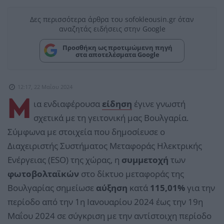
Δες περισσότερα άρθρα του sofokleousin.gr όταν
αναζητάς ειδήσεις στην Google
Προσθήκη ως προτιμώμενη πηγή
στα αποτελέσματα Google
12:17, 22 Μαΐου 2024
Μ
ια ενδιαφέρουσα
είδηση
έγινε γνωστή
σχετικά με τη γειτονική μας Βουλγαρία.
Σύμφωνα με στοιχεία που δημοσίευσε ο
Διαχειριστής Συστήματος Μεταφοράς Ηλεκτρικής
Ενέργειας (ESO) της χώρας, η
συμμετοχή
των
φωτοβολταϊκών
στο δίκτυο μεταφοράς της
Βουλγαρίας σημείωσε
αύξηση
κατά
115,01%
για την
περίοδο από την 1η Ιανουαρίου 2024 έως την 19η
Μαΐου 2024 σε σύγκριση με την αντίστοιχη περίοδο