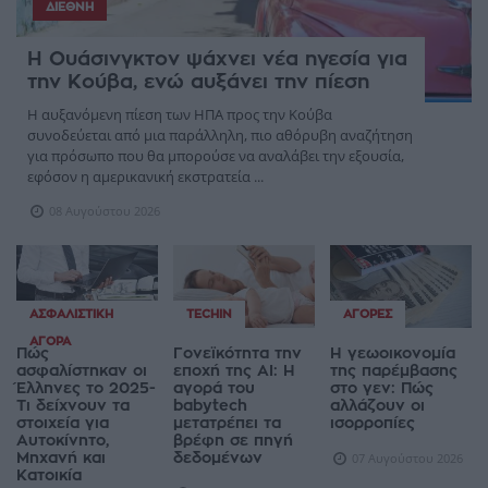
ΔΙΕΘΝΉ
Η Ουάσινγκτον ψάχνει νέα ηγεσία για
την Κούβα, ενώ αυξάνει την πίεση
Η αυξανόμενη πίεση των ΗΠΑ προς την Κούβα
συνοδεύεται από μια παράλληλη, πιο αθόρυβη αναζήτηση
για πρόσωπο που θα μπορούσε να αναλάβει την εξουσία,
εφόσον η αμερικανική εκστρατεία ...
08 Αυγούστου 2026
ΑΣΦΑΛΙΣΤΙΚΉ
TECHIN
ΑΓΟΡΈΣ
ΑΓΟΡΆ
Πώς
Γονεϊκότητα την
Η γεωοικονομία
ασφαλίστηκαν οι
εποχή της AI: Η
της παρέμβασης
Έλληνες το 2025-
αγορά του
στο γεν: Πώς
Τι δείχνουν τα
babytech
αλλάζουν οι
στοιχεία για
μετατρέπει τα
ισορροπίες
Αυτοκίνητο,
βρέφη σε πηγή
Μηχανή και
δεδομένων
07 Αυγούστου 2026
Κατοικία