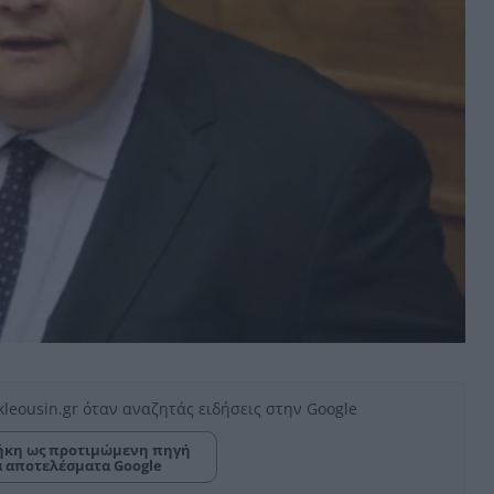
kleousin.gr όταν αναζητάς ειδήσεις στην Google
κη ως προτιμώμενη πηγή
α αποτελέσματα Google