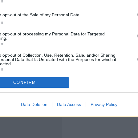
In
o opt-out of the Sale of my Personal Data.
In
to opt-out of processing my Personal Data for Targeted
ς ή ευρωβουλευτής - και κατά μείζονα λόγο αρχηγός
ing.
ς», επισημαίνει ο πρώην υπουργός.
In
o opt-out of Collection, Use, Retention, Sale, and/or Sharing
μολογημένο συμβάν, οφείλουν να κινηθούν αμέσως τα
ersonal Data that Is Unrelated with the Purposes for which it
lected.
, που δεν χρειάζεται να περιμένουν καμία
In
CONFIRM
Data Deletion
Data Access
Privacy Policy