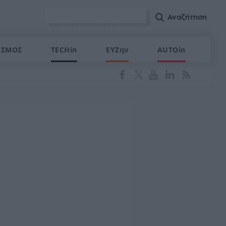
ΙΣΜΟΣ
TECHin
ΕΥΖην
AUTOin