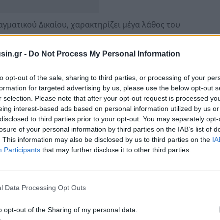
αγματικού Δικαίου, χαρακτηρίζει μέγα λάθος του
η παρακολούθηση του κ. Ανδρουλάκη ήταν «τυπικά
sin.gr -
Do Not Process My Personal Information
 τηλεφωνικών επικοινωνιών συνιστούν πρωτίστως
to opt-out of the sale, sharing to third parties, or processing of your per
formation for targeted advertising by us, please use the below opt-out s
οιχειώδης νομιμοφάνεια, όταν επίκληση λόγων εθνικής
r selection. Please note that after your opt-out request is processed y
 επικοινωνιών ευρωβουλευτή, που διαθέτει σε εθνικό
eing interest-based ads based on personal information utilized by us or
τή.
disclosed to third parties prior to your opt-out. You may separately opt-
losure of your personal information by third parties on the IAB’s list of
. This information may also be disclosed by us to third parties on the
IA
Participants
that may further disclose it to other third parties.
l Data Processing Opt Outs
o opt-out of the Sharing of my personal data.