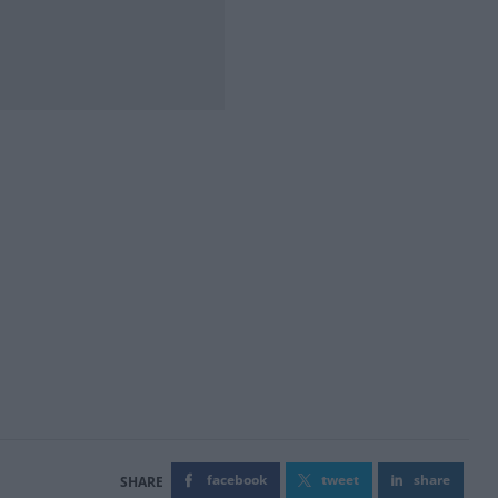
facebook
tweet
share