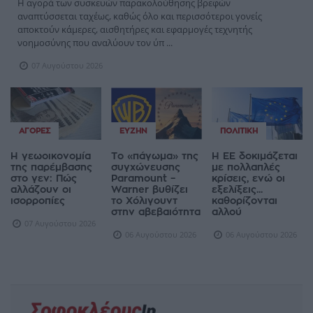
Η αγορά των συσκευών παρακολούθησης βρεφών
αναπτύσσεται ταχέως, καθώς όλο και περισσότεροι γονείς
αποκτούν κάμερες, αισθητήρες και εφαρμογές τεχνητής
νοημοσύνης που αναλύουν τον ύπ ...
07 Αυγούστου 2026
ΑΓΟΡΈΣ
ΕΥΖΗΝ
ΠΟΛΙΤΙΚΉ
Η γεωοικονομία
Το «πάγωμα» της
Η ΕΕ δοκιμάζεται
της παρέμβασης
συγχώνευσης
με πολλαπλές
στο γεν: Πώς
Paramount –
κρίσεις, ενώ οι
αλλάζουν οι
Warner βυθίζει
εξελίξεις...
ισορροπίες
το Χόλιγουντ
καθορίζονται
στην αβεβαιότητα
αλλού
07 Αυγούστου 2026
06 Αυγούστου 2026
06 Αυγούστου 2026