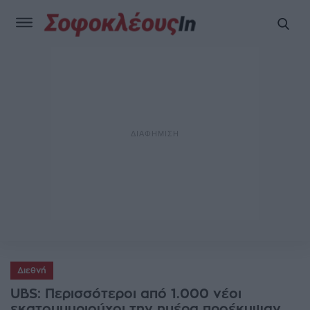
Διεθνή
UBS: Περισσότεροι από 1.000 νέοι
εκατομμυριούχοι την ημέρα προέκυψαν