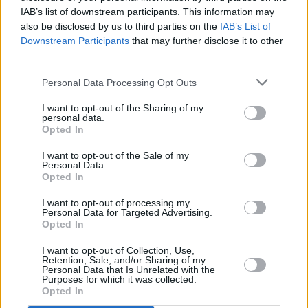
IAB’s list of downstream participants. This information may
also be disclosed by us to third parties on the
IAB’s List of
Downstream Participants
that may further disclose it to other
third parties.
Personal Data Processing Opt Outs
I want to opt-out of the Sharing of my
personal data.
Opted In
I want to opt-out of the Sale of my
Personal Data.
Opted In
Η πλειονότητα των ανθρώπων παγκοσμίως
βρίσκεται κάτω από αυτό το όριο, ωστόσο, με πάνω
I want to opt-out of processing my
Personal Data for Targeted Advertising.
από το 80% των ενηλίκων στο δείγμα της UBS να
Opted In
έχουν καθαρή περιουσία κάτω από 100.000 δολάρια.
I want to opt-out of Collection, Use,
Retention, Sale, and/or Sharing of my
Personal Data that Is Unrelated with the
Συνολικά, σχεδόν 1,6% διαθέτει καθαρή περιουσία
Purposes for which it was collected.
Opted In
ενός εκατομμυρίου δολαρίων και άνω, σύμφωνα με