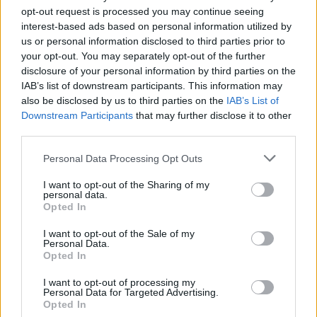
opt-out request is processed you may continue seeing
interest-based ads based on personal information utilized by
us or personal information disclosed to third parties prior to
your opt-out. You may separately opt-out of the further
disclosure of your personal information by third parties on the
IAB’s list of downstream participants. This information may
also be disclosed by us to third parties on the
IAB’s List of
«Είναι δεδομένο ότι το τελευταίο διάστημα
Downstream Participants
that may further disclose it to other
αντιμετωπίζουμε γεωπολιτικές και οικονομικές
third parties.
προκλήσεις, πρωτόγνωρου χαρακτήρα, οι οποίες
Personal Data Processing Opt Outs
σίγουρα θα έχουν επιπτώσεις και στον τουρισμό. Την
I want to opt-out of the Sharing of my
περίοδο αυτή η εναρμόνιση των εθνικών πολιτικών
personal data.
Opted In
σε ένα ενιαίο ευρωπαϊκό πλαίσιο που θα διασφαλίζει
την ανταγωνιστικότητα και βιωσιμότητα των κλάδων
I want to opt-out of the Sale of my
Personal Data.
μεσοπρόθεσμα και μακροπρόθεσμα είναι εξαιρετικά
Opted In
σημαντικά» δήλωσε από την πλευρά του ο πρόεδρος
I want to opt-out of processing my
του ΣΕΤΕ, Χρυσάφης.
Personal Data for Targeted Advertising.
Opted In