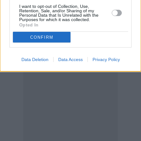
Υπογράμμισε, δε, πως ο κλάδος έχει κρίσιμα
I want to opt-out of Collection, Use,
Retention, Sale, and/or Sharing of my
ζητήματα τόσο σε ευρωπαϊκό, όσο και σε εθνικό
Personal Data that Is Unrelated with the
Purposes for which it was collected.
επίπεδο και χαρακτήρισε ιδιαίτερα σημαντική τη
Opted In
συνάντηση με τον Ευρωπαίο Επίτροπο.
CONFIRM
Data Deletion
Data Access
Privacy Policy