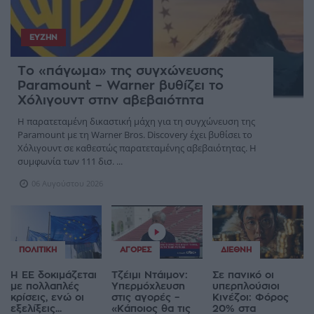
ΕΥΖΗΝ
Το «πάγωμα» της συγχώνευσης
Paramount – Warner βυθίζει το
Χόλιγουντ στην αβεβαιότητα
Η παρατεταμένη δικαστική μάχη για τη συγχώνευση της
Paramount με τη Warner Bros. Discovery έχει βυθίσει το
Χόλιγουντ σε καθεστώς παρατεταμένης αβεβαιότητας. Η
συμφωνία των 111 δισ. ...
06 Αυγούστου 2026
ΠΟΛΙΤΙΚΉ
ΑΓΟΡΈΣ
ΔΙΕΘΝΉ
Η ΕΕ δοκιμάζεται
Τζέιμι Ντάιμον:
Σε πανικό οι
με πολλαπλές
Υπερμόχλευση
υπερπλούσιοι
κρίσεις, ενώ οι
στις αγορές –
Κινέζοι: Φόρος
εξελίξεις...
«Κάποιος θα τις
20% στα