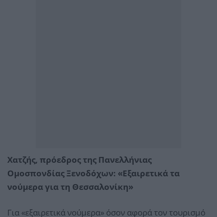
Χατζής, πρόεδρος της Πανελλήνιας
Ομοσπονδίας Ξενοδόχων: «Εξαιρετικά τα
νούμερα για τη Θεσσαλονίκη»
Για «εξαιρετικά νούμερα» όσον αφορά τον τουρισμό