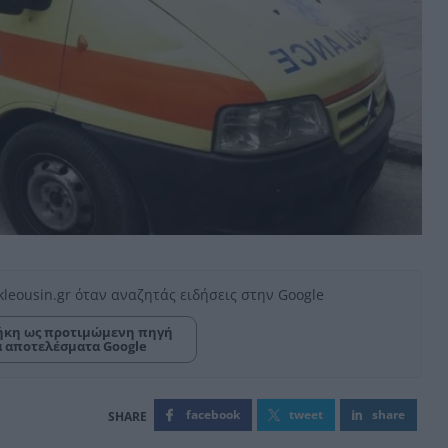
kleousin.gr όταν αναζητάς ειδήσεις στην Google
κη ως προτιμώμενη πηγή
α αποτελέσματα Google
facebook
tweet
share