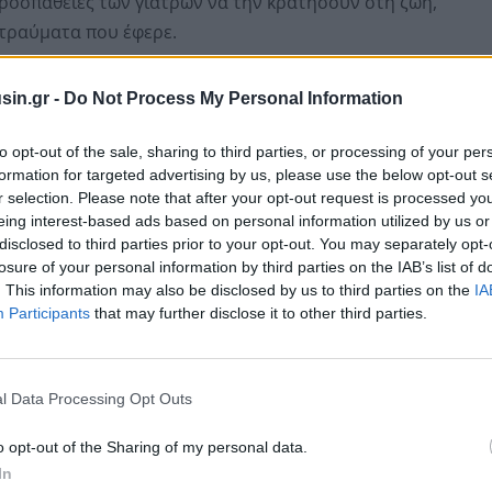
προσπάθειες των γιατρών να την κρατήσουν στη ζωή,
τραύματα που έφερε.
άκριση για τις συνθήκες του δυστυχήματος διενεργεί
sin.gr -
Do Not Process My Personal Information
to opt-out of the sale, sharing to third parties, or processing of your per
formation for targeted advertising by us, please use the below opt-out s
r selection. Please note that after your opt-out request is processed y
eing interest-based ads based on personal information utilized by us or
disclosed to third parties prior to your opt-out. You may separately opt-
losure of your personal information by third parties on the IAB’s list of
. This information may also be disclosed by us to third parties on the
IA
Participants
that may further disclose it to other third parties.
l Data Processing Opt Outs
o opt-out of the Sharing of my personal data.
In