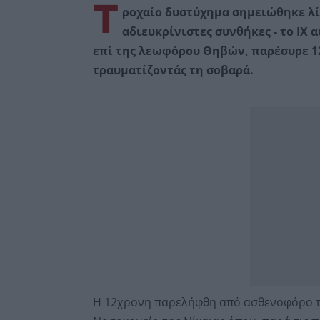
Τ
ροχαίο δυστύχημα σημειώθηκε λίγ
αδιευκρίνιστες συνθήκες - το ΙΧ
επί της λεωφόρου Θηβών, παρέσυρε 1
τραυματίζοντάς τη σοβαρά.
Η 12χρονη παρελήφθη από ασθενοφόρο το