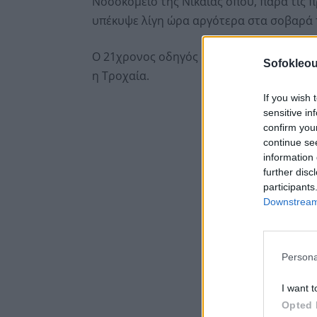
Νοσοκομείο της Νίκαιας όπου, παρά τις 
υπέκυψε λίγη ώρα αργότερα στα σοβαρά 
Ο 21χρονος οδηγός συνελήφθη ενώ προαν
Sofokleou
η Τροχαία.
If you wish 
sensitive in
confirm you
continue se
information 
further disc
participants
Downstream 
Persona
I want t
Opted 