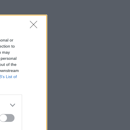
sonal or
ection to
ou may
 personal
out of the
 downstream
B’s List of