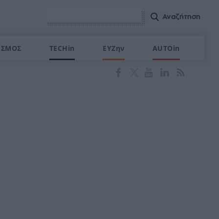
ΙΣΜΟΣ
TECHin
ΕΥΖην
AUTOin