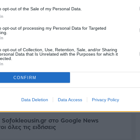
o opt-out of the Sale of my Personal Data.
In
to opt-out of processing my Personal Data for Targeted
ing.
In
o opt-out of Collection, Use, Retention, Sale, and/or Sharing
ersonal Data that Is Unrelated with the Purposes for which it
lected.
In
CONFIRM
facebook
tweet
share
Data Deletion
Data Access
Privacy Policy
 Sofokleousin.gr στο Google News
ι όλες τις ειδήσεις