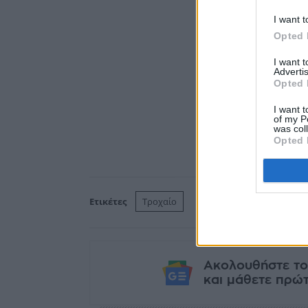
I want t
Opted 
I want 
Advertis
Opted 
I want t
of my P
was col
Opted 
Ετικέτες
Τροχαίο
Ακολουθήστε το
και μάθετε πρώτο