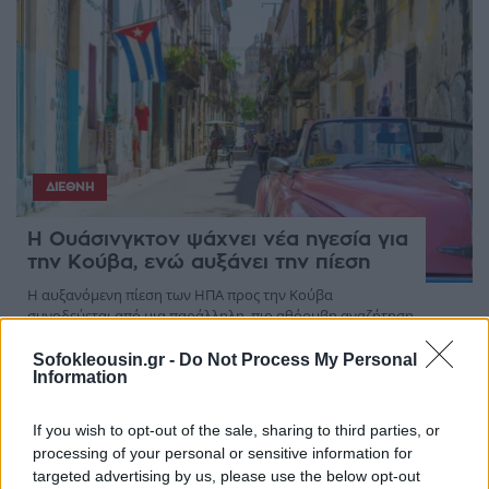
ΔΙΕΘΝΉ
Η Ουάσινγκτον ψάχνει νέα ηγεσία για
την Κούβα, ενώ αυξάνει την πίεση
Η αυξανόμενη πίεση των ΗΠΑ προς την Κούβα
συνοδεύεται από μια παράλληλη, πιο αθόρυβη αναζήτηση
για πρόσωπο που θα μπορούσε να αναλάβει την εξουσία,
εφόσον η αμερικανική εκστρατεία ...
Sofokleousin.gr -
Do Not Process My Personal
Information
08 Αυγούστου 2026
If you wish to opt-out of the sale, sharing to third parties, or
processing of your personal or sensitive information for
targeted advertising by us, please use the below opt-out