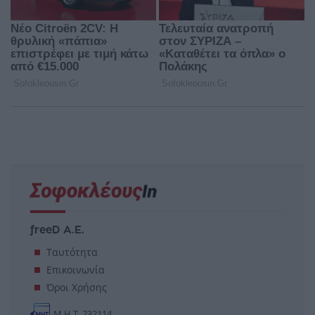
freeD Α.Ε.
Ταυτότητα
Επικοινωνία
Όροι Χρήσης
Μ.Η.Τ. 232114