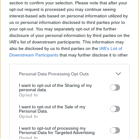
ΑΣΦΑΛΙΣΤΙΚΉ
TECHIN
ΑΓΟΡΈΣ
section to confirm your selection. Please note that after your
opt-out request is processed you may continue seeing
ΑΓΟΡΆ
Πώς
Γονεϊκότητα την
Η γεωοικονομία
interest-based ads based on personal information utilized by
ασφαλίστηκαν οι
εποχή της AI: Η
της παρέμβασης
us or personal information disclosed to third parties prior to
Έλληνες το 2025-
αγορά του
στο γεν: Πώς
Τι δείχνουν τα
babytech
αλλάζουν οι
your opt-out. You may separately opt-out of the further
στοιχεία για
μετατρέπει τα
ισορροπίες
disclosure of your personal information by third parties on the
Αυτοκίνητο,
βρέφη σε πηγή
IAB’s list of downstream participants. This information may
Μηχανή και
δεδομένων
07 Αυγούστου 2026
Κατοικία
also be disclosed by us to third parties on the
IAB’s List of
07 Αυγούστου 2026
Downstream Participants
that may further disclose it to other
08 Αυγούστου 2026
third parties.
Personal Data Processing Opt Outs
I want to opt-out of the Sharing of my
personal data.
Opted In
I want to opt-out of the Sale of my
Personal Data.
Opted In
I want to opt-out of processing my
Personal Data for Targeted Advertising.
Opted In