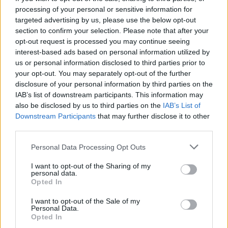
Υπουργούς Εργασίας και Κοινωνικών Υποθέσεων και
processing of your personal or sensitive information for
Υγείας επισημαίνοντας ότι η παράλειψη αφορά
targeted advertising by us, please use the below opt-out
section to confirm your selection. Please note that after your
μερικές χιλιάδες εργαζόμενους. Το μέτρο των self
opt-out request is processed you may continue seeing
test μπορεί να είναι αποτελεσματικό μόνο εφόσον
interest-based ads based on personal information utilized by
εφαρμοστεί καθολικά και συνολικά στους χώρους
us or personal information disclosed to third parties prior to
your opt-out. You may separately opt-out of the further
εργασίας, όπως μπορεί να αντιληφθεί κάθε
disclosure of your personal information by third parties on the
άνθρωπος με κοινή λογική. Διαφορετικά θα
IAB’s list of downstream participants. This information may
πρόκειται για αλόγιστη σπατάλη σε χρήμα και χρόνο
also be disclosed by us to third parties on the
IAB’s List of
Downstream Participants
that may further disclose it to other
χωρίς αντίκρισμα.
third parties.
Επιστολή επίσης στείλαμε προς την ΟΤΟΕ η οποία
Personal Data Processing Opt Outs
σωστά είχε καταθέσει αίτημα για την συμπερίληψη
I want to opt-out of the Sharing of my
των τραπεζοϋπαλλήλων στην υποχρέωση
personal data.
Opted In
διενέργειας των self test, ξέχασε όμως τους χιλιάδες
I want to opt-out of the Sale of my
εργολαβικούς τραπεζοϋπαλλήλους (!).
Personal Data.
Opted In